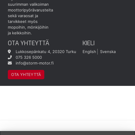
suurimman valikoiman
moottoripyörävarusteita
sekä varaosat ja
tarvikkeet myös
mopoihin, mönkijöihin
ja kelkkoihin.
OTA YHTEYTTÄ
KIELI
Lukkosepänkatu 4, 20320 Turku
English
Svenska
075 326 5000
info@storm-motor.fi
OTA YHTEYTTÄ