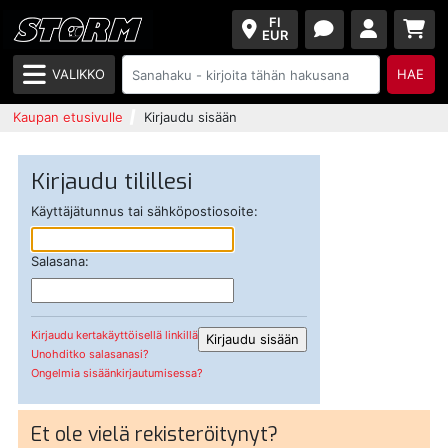
FI
EUR
VALIKKO
HAE
Kaupan etusivulle
Kirjaudu sisään
Kirjaudu tilillesi
Käyttäjätunnus tai sähköpostiosoite:
Salasana:
Kirjaudu kertakäyttöisellä linkillä
Unohditko salasanasi?
Ongelmia sisäänkirjautumisessa?
Et ole vielä rekisteröitynyt?