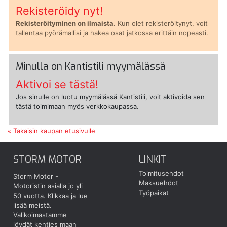
Rekisteröidy nyt!
Rekisteröityminen on ilmaista.
Kun olet rekisteröitynyt, voit
tallentaa pyörämallisi ja hakea osat jatkossa erittäin nopeasti.
Minulla on Kantistili myymälässä
Aktivoi se tästä!
Jos sinulle on luotu myymälässä Kantistili, voit aktivoida sen
tästä toimimaan myös verkkokaupassa.
« Takaisin kaupan etusivulle
STORM MOTOR
LINKIT
Toimitusehdot
Storm Motor -
Maksuehdot
Motoristin asialla jo yli
Työpaikat
50 vuotta.
Klikkaa ja lue
lisää meistä.
Valikoimastamme
löydät kenties maan