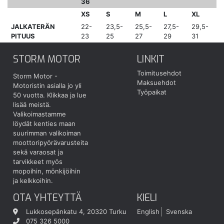
36
XS
S
M
L
XL
JALKATERÄN
22-
23,5-
25,5-
27,5-
29,5-
PITUUS
23
25
27
29
31
STORM MOTOR
LINKIT
Toimitusehdot
Storm Motor -
Maksuehdot
Motoristin asialla jo yli
Työpaikat
50 vuotta.
Klikkaa ja lue
lisää meistä.
Valikoimastamme
löydät kenties maan
suurimman valikoiman
moottoripyörävarusteita
sekä varaosat ja
tarvikkeet myös
mopoihin, mönkijöihin
ja kelkkoihin.
OTA YHTEYTTÄ
KIELI
Lukkosepänkatu 4, 20320 Turku
English
Svenska
075 326 5000