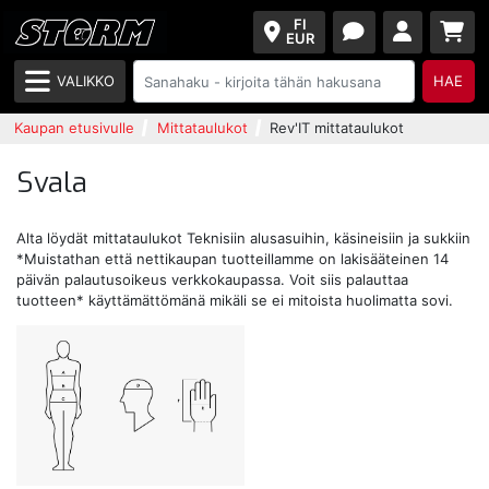
FI
EUR
VALIKKO
HAE
Kaupan etusivulle
Mittataulukot
Rev'IT mittataulukot
Svala
Alta löydät mittataulukot Teknisiin alusasuihin, käsineisiin ja sukkiin
*Muistathan että nettikaupan tuotteillamme on lakisääteinen 14
päivän palautusoikeus verkkokaupassa. Voit siis palauttaa
tuotteen* käyttämättömänä mikäli se ei mitoista huolimatta sovi.