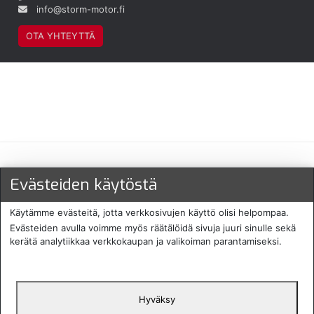
info@storm-motor.fi
OTA YHTEYTTÄ
Maksu- ja toimitustavat
Evästeiden käytöstä
Käytämme evästeitä, jotta verkkosivujen käyttö olisi helpompaa.
Evästeiden avulla voimme myös räätälöidä sivuja juuri sinulle sekä
kerätä analytiikkaa verkkokaupan ja valikoiman parantamiseksi.
Hyväksy