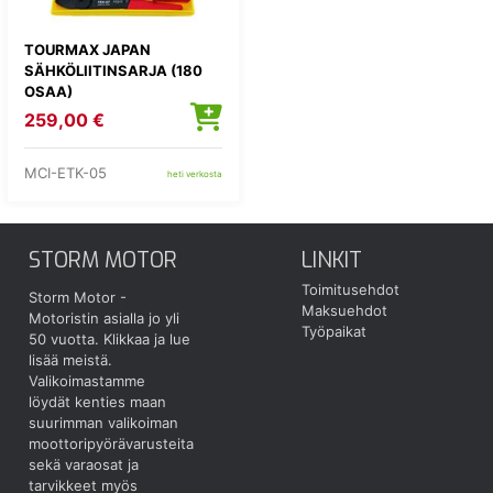
TOURMAX JAPAN
SÄHKÖLIITINSARJA (180
OSAA)
259,00 €
MCI-ETK-05
heti verkosta
STORM MOTOR
LINKIT
Toimitusehdot
Storm Motor -
Maksuehdot
Motoristin asialla jo yli
Työpaikat
50 vuotta.
Klikkaa ja lue
lisää meistä.
Valikoimastamme
löydät kenties maan
suurimman valikoiman
moottoripyörävarusteita
sekä varaosat ja
tarvikkeet myös