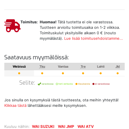
Toimitus:
Huomaa!
Tätä tuotetta ei ole varastossa.
Tuotteen arvioitu toimitusaika on 1-2 viikkoa.
Toimituskulut yksityisille alkaen 0 € (nouto
myymälästä).
Lue lisää toimitusehdoistamme...
Saatavuus myymälöissä:
Webissä
Tku
Vantaa
Tre
Lahti
Jkl
Selite:
varastossa
heti verkosta
tilauksesta
ei varastossa
Jos sinulla on kysymyksiä tästä tuotteesta, ota meihin yhteyttä!
Klikkaa tästä
lähettääksesi meille kysymyksen.
Kuuluu näihin:
WAI SUZUKI
WAI JMP
WAI ATV