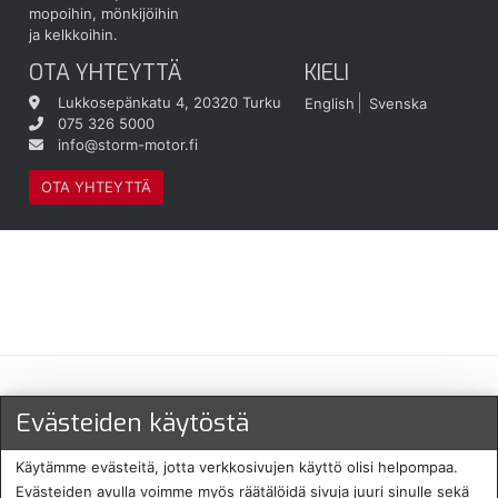
mopoihin, mönkijöihin
ja kelkkoihin.
OTA YHTEYTTÄ
KIELI
Lukkosepänkatu 4, 20320 Turku
English
Svenska
075 326 5000
info@storm-motor.fi
OTA YHTEYTTÄ
Maksu- ja toimitustavat
Evästeiden käytöstä
Käytämme evästeitä, jotta verkkosivujen käyttö olisi helpompaa.
Evästeiden avulla voimme myös räätälöidä sivuja juuri sinulle sekä