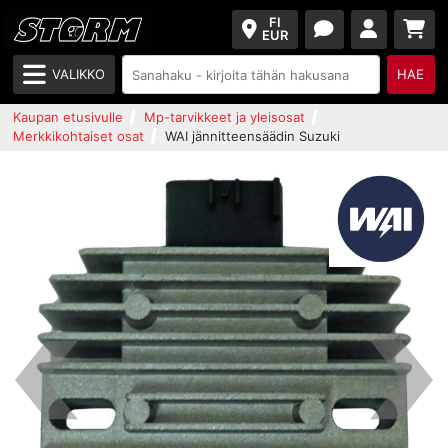
FI
EUR
VALIKKO
HAE
Kaupan etusivulle
Mp-tarvikkeet ja yleisosat
Merkkikohtaiset osat
WAI jännitteensäädin Suzuki