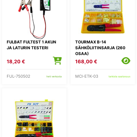
FULBAT FULTEST 1 AKUN
TOURMAX B-14
JA LATURIN TESTERI
SÄHKÖLIITINSARJA (260
OSAA)
18,20 €
168,00 €
FUL-750502
MCI-ETK-03
heti verkosta
tarkista saatavuus