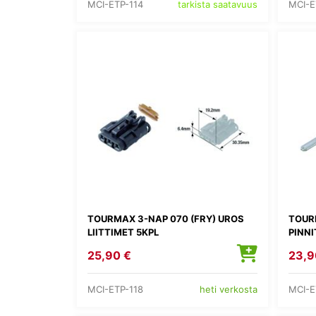
MCI-ETP-114
MCI-E
tarkista saatavuus
TOURMAX 3-NAP 070 (FRY) UROS
TOUR
LIITTIMET 5KPL
PINNI
25,90 €
23,9
MCI-ETP-118
MCI-E
heti verkosta