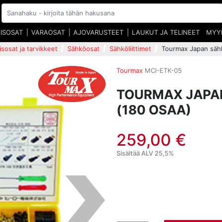
EISOSAT
VARAOSAT
AJOVARUSTEET
LAUKUT JA TELINEET
MYY
isosat ja tarvikkeet
Sähköosat
Sähköliittimet
Tourmax Japan sähkö
Tourmax
MCI-ETK-05
TOURMAX JAPAN
(180 OSAA)
259,00 €
Sisältää ALV 25,5%