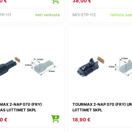
0 €
38,00 €
TP-111
MCI-ETP-112
heti verkosta
tarkista sa
MAX 2-NAP 070 (FRY)
TOURMAX 2-NAP 070 (FRY) U
S LIITTIMET 5KPL
LIITTIMET 5KPL
0 €
18,90 €