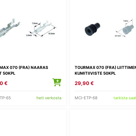
MAX 070 (FRA) NAARAS
TOURMAX 070 (FRA) LIITTIME
T 50KPL
KUMITIIVISTE 50KPL
0 €
29,90 €
TP-65
MCI-ETP-68
heti verkosta
tarkista sa