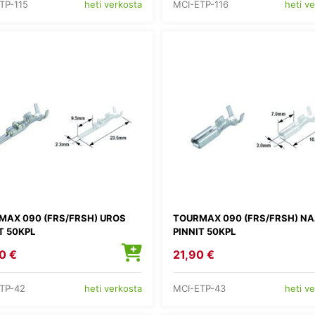
TP-115
MCI-ETP-116
heti verkosta
heti v
MAX 090 (FRS/FRSH) UROS
TOURMAX 090 (FRS/FRSH) N
T 50KPL
PINNIT 50KPL
0 €
21,90 €
TP-42
MCI-ETP-43
heti verkosta
heti v