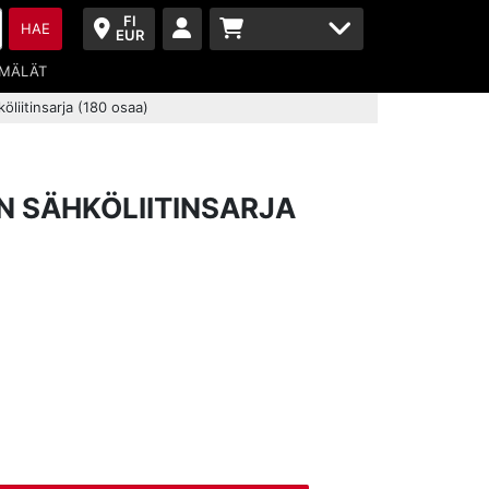
FI
HAE
EUR
MÄLÄT
liitinsarja (180 osaa)
 SÄHKÖLIITINSARJA