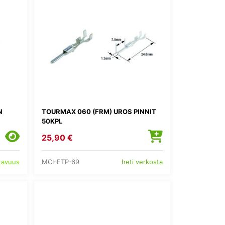
N
TOURMAX 060 (FRM) UROS PINNIT
50KPL
25,90 €
MCI-ETP-69
atavuus
heti verkosta