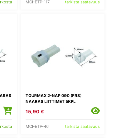
MCI-ETP-117
erkosta
tarkista saatavuus
AARAS
TOURMAX 2-NAP 090 (FRS)
NAARAS LIITTIMET 5KPL
15,90 €
MCI-ETP-46
erkosta
tarkista saatavuus