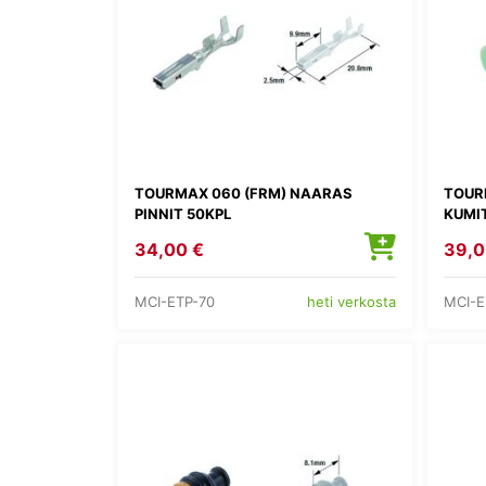
TOURMAX 060 (FRM) NAARAS
TOURM
PINNIT 50KPL
KUMIT
34,00 €
39,0
MCI-ETP-70
MCI-E
heti verkosta