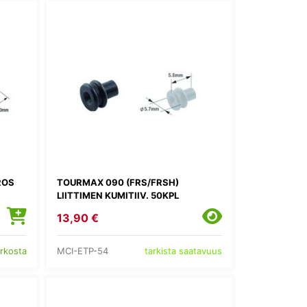
ROS
TOURMAX 090 (FRS/FRSH)
LIITTIMEN KUMITIIV. 50KPL
13,90 €
MCI-ETP-54
erkosta
tarkista saatavuus