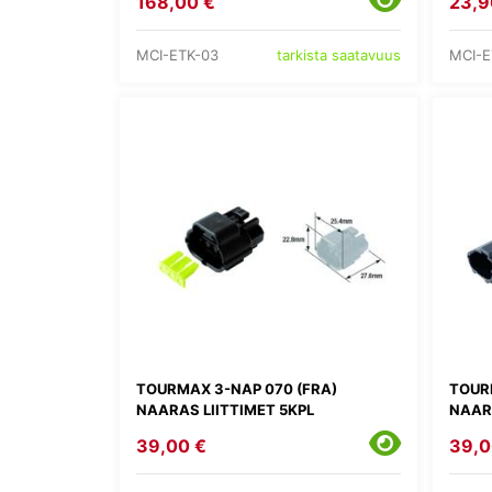
168,00 €
23,9
MCI-ETK-03
MCI-E
tarkista saatavuus
TOURMAX 3-NAP 070 (FRA)
TOUR
NAARAS LIITTIMET 5KPL
NAARA
39,00 €
39,0