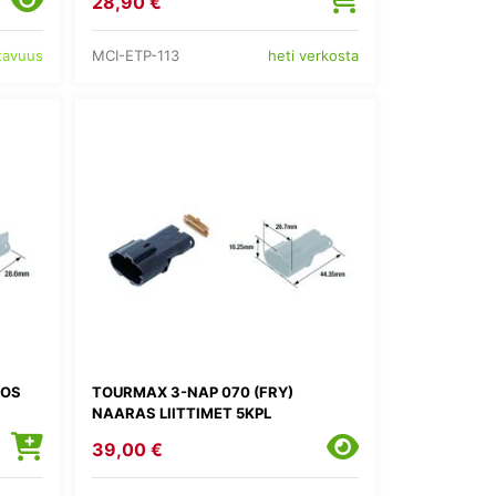
28,90 €
MCI-ETP-113
atavuus
heti verkosta
ROS
TOURMAX 3-NAP 070 (FRY)
NAARAS LIITTIMET 5KPL
39,00 €