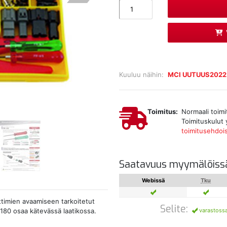
Kuuluu näihin:
MCI UUTUUS2022
Toimitus:
Normaali toimi
Toimituskulut 
toimitusehdoi
Saatavuus myymälöiss
Webissä
Tku
liittimien avaamiseen tarkoitetut
Selite:
varastoss
 180 osaa kätevässä laatikossa.