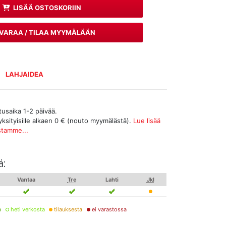
LISÄÄ OSTOSKORIIN
VARAA / TILAA MYYMÄLÄÄN
LAHJAIDEA
tusaika 1-2 päivää.
yksityisille alkaen 0 € (nouto myymälästä).
Lue lisää
stamme...
ä:
Vantaa
Tre
Lahti
Jkl
a
heti verkosta
tilauksesta
ei varastossa