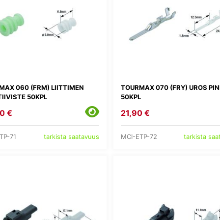
AX 060 (FRM) LIITTIMEN
TOURMAX 070 (FRY) UROS PIN
IIVISTE 50KPL
50KPL
0 €
21,90 €
TP-71
MCI-ETP-72
tarkista saatavuus
tarkista sa