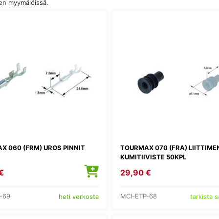
den myymälöissä.
X 060 (FRM) UROS PINNIT
TOURMAX 070 (FRA) LIITTIME
KUMITIIVISTE 50KPL
€
29,90 €
-69
MCI-ETP-68
heti verkosta
tarkista 