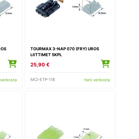
ROS
TOURMAX 3-NAP 070 (FRY) UROS
LIITTIMET 5KPL
25,90 €
MCI-ETP-118
 verkosta
heti verkosta