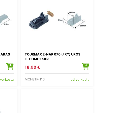
AARAS
TOURMAX 2-NAP 070 (FRY) UROS
LIITTIMET 5KPL
18,90 €
MCI-ETP-116
 verkosta
heti verkosta