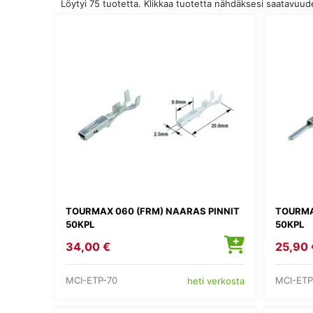
Löytyi 75 tuotetta. Klikkaa tuotetta nähdäksesi saatavuu
TOURMAX 060 (FRM) NAARAS PINNIT
TOURMA
50KPL
50KPL
34,00 €
25,90 
MCI-ETP-70
MCI-ETP
heti verkosta