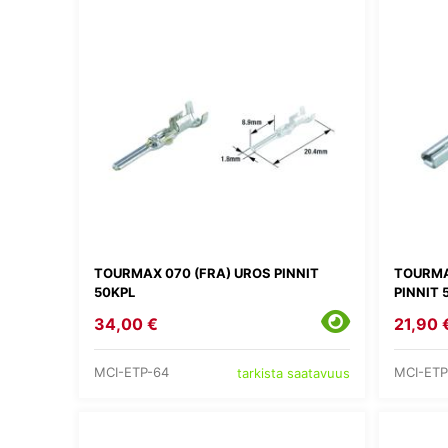
TOURMAX 070 (FRA) UROS PINNIT
TOURMA
50KPL
PINNIT 
34,00 €
21,90 
MCI-ETP-64
MCI-ETP
tarkista saatavuus