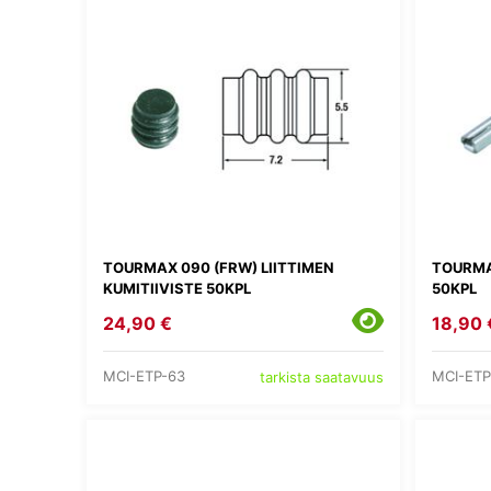
TOURMAX 090 (FRW) LIITTIMEN
TOURMA
KUMITIIVISTE 50KPL
50KPL
24,90 €
18,90 
MCI-ETP-63
MCI-ETP
tarkista saatavuus