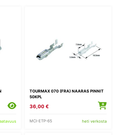
N
TOURMAX 070 (FRA) NAARAS PINNIT
50KPL
36,00 €
MCI-ETP-65
saatavuus
heti verkosta