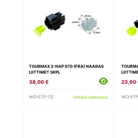
TOURMAX 2-NAP 070 (FRA) NAARAS
TOURMA
LIITTIMET 5KPL
LIITTIM
38,00 €
23,90 
MCI-ETP-112
MCI-ETP
tarkista saatavuus