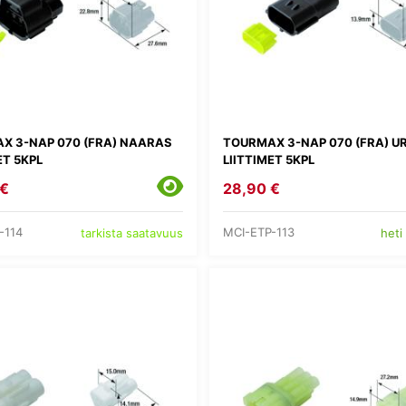
X 3-NAP 070 (FRA) NAARAS
TOURMAX 3-NAP 070 (FRA) U
ET 5KPL
LIITTIMET 5KPL
 €
28,90 €
-114
MCI-ETP-113
tarkista saatavuus
heti