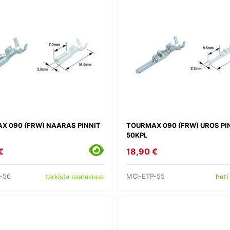
X 090 (FRW) NAARAS PINNIT
TOURMAX 090 (FRW) UROS PI
50KPL
€
18,90 €
-56
MCI-ETP-55
tarkista saatavuus
heti