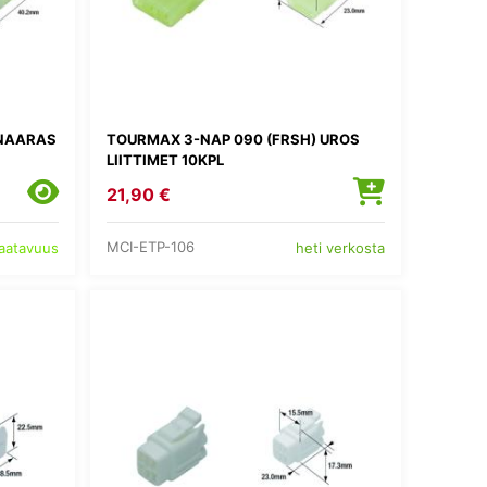
 NAARAS
TOURMAX 3-NAP 090 (FRSH) UROS
LIITTIMET 10KPL
21,90 €
MCI-ETP-106
saatavuus
heti verkosta