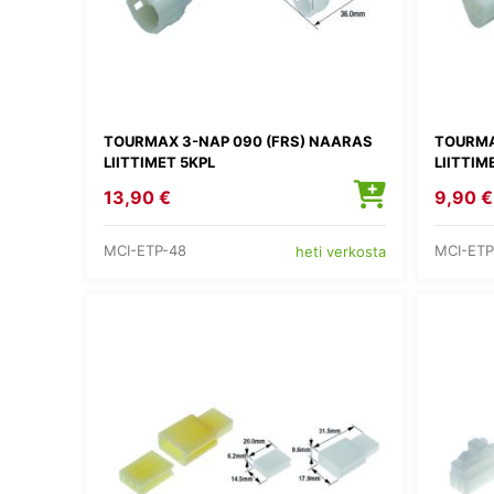
TOURMAX 3-NAP 090 (FRS) NAARAS
TOURMA
LIITTIMET 5KPL
LIITTIM
13,90 €
9,90 €
MCI-ETP-48
MCI-ETP
heti verkosta