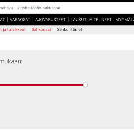
SAT
VARAOSAT
AJOVARUSTEET
LAUKUT JA TELINEET
MYYMÄL
t ja tarvikkeet
Sähköosat
Sähköliittimet
 mukaan: