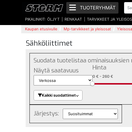
TUOTERYHMÄT
PIKALINKIT:
ÖLJYT
RENKAAT
TARVIKKEET JA YLEISO
Kaupan etusivulle
Mp-tarvikkeet ja yleisosat
Yleisosa
Sähköliittimet
Suodata tuotelistaa ominaisuuksien
Hinta
Näytä saatavuus
0 €
-
260 €
Kaikki suodattimet
Järjestys: