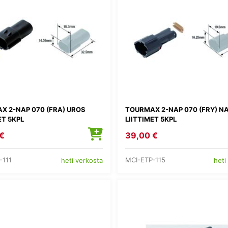
X 2-NAP 070 (FRA) UROS
TOURMAX 2-NAP 070 (FRY) N
ET 5KPL
LIITTIMET 5KPL
€
39,00 €
-111
MCI-ETP-115
heti verkosta
heti