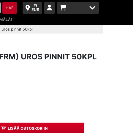
FI
HAE
EUR
MÄLÄT
uros pinnit 50kpl
FRM) UROS PINNIT 50KPL
LISÄÄ OSTOSKORIIN