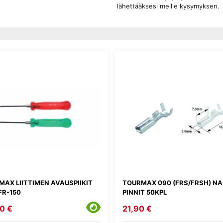
lähettääksesi meille kysymyksen.
AX LIITTIMEN AVAUSPIIKIT
TOURMAX 090 (FRS/FRSH) N
FR-150
PINNIT 50KPL
0 €
21,90 €