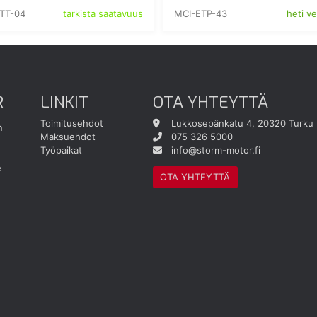
TT-04
MCI-ETP-43
tarkista saatavuus
heti v
R
LINKIT
OTA YHTEYTTÄ
Toimitusehdot
Lukkosepänkatu 4, 20320 Turku
n
Maksuehdot
075 326 5000
Työpaikat
info@storm-motor.fi
e
OTA YHTEYTTÄ