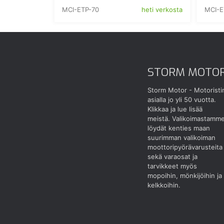
MCI-ETP-70
MCI-E
heti verkosta
STORM MOTO
Storm Motor - Motoristi
asialla jo yli 50 vuotta.
Klikkaa ja lue lisää
meistä.
Valikoimastamm
löydät kenties maan
suurimman valikoiman
moottoripyörävarusteita
sekä varaosat ja
tarvikkeet myös
mopoihin, mönkijöihin ja
kelkkoihin.