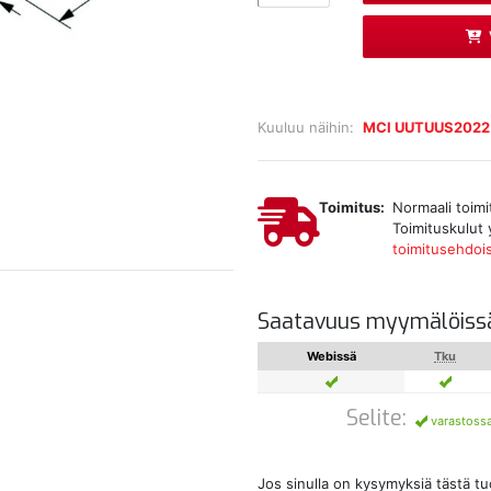
Kuuluu näihin:
MCI UUTUUS2022
Toimitus:
Normaali toimi
Toimituskulut 
toimitusehdoi
Saatavuus myymälöiss
Webissä
Tku
Selite:
varastoss
Jos sinulla on kysymyksiä tästä t