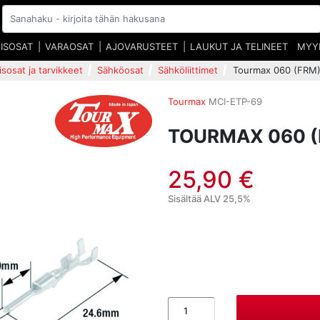
EISOSAT
VARAOSAT
AJOVARUSTEET
LAUKUT JA TELINEET
MYY
isosat ja tarvikkeet
Sähköosat
Sähköliittimet
Tourmax 060 (FRM) 
Tourmax
MCI-ETP-69
TOURMAX 060 (
25,90 €
Sisältää ALV 25,5%