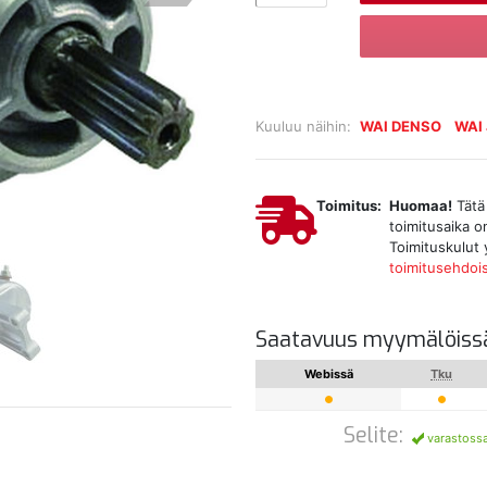
Kuuluu näihin:
WAI DENSO
WAI
Toimitus:
Huomaa!
Tätä 
toimitusaika on
Toimituskulut 
toimitusehdoi
Saatavuus myymälöiss
Webissä
Tku
Selite:
varastoss