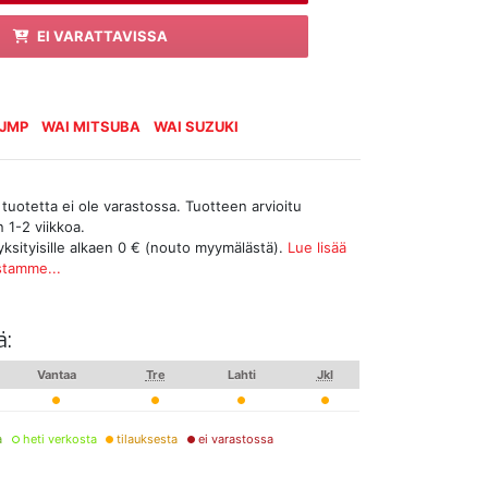
EI VARATTAVISSA
 JMP
WAI MITSUBA
WAI SUZUKI
tuotetta ei ole varastossa. Tuotteen arvioitu
 1-2 viikkoa.
yksityisille alkaen 0 € (nouto myymälästä).
Lue lisää
stamme...
ä:
Vantaa
Tre
Lahti
Jkl
a
heti verkosta
tilauksesta
ei varastossa