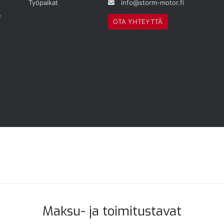
Työpaikat
info@storm-motor.fi
e
OTA YHTEYTTÄ
Maksu- ja toimitustavat