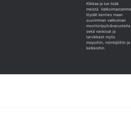
Klikkaa ja lue lisää
meistä.
Valikoimastamm
löydät kenties maan
suurimman valikoiman
moottoripyörävarusteita
sekä varaosat ja
tarvikkeet myös
mopoihin, mönkijöihin ja
kelkkoihin.