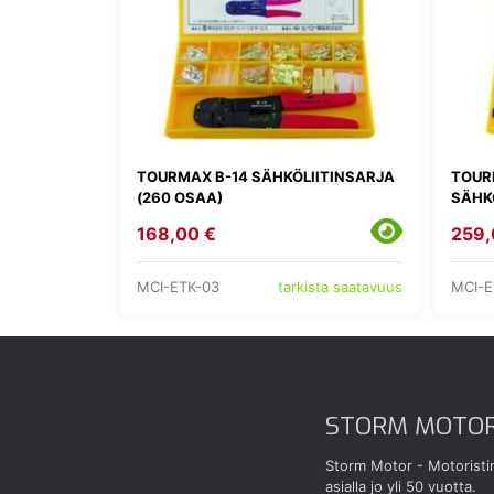
TOURMAX B-14 SÄHKÖLIITINSARJA
TOUR
(260 OSAA)
SÄHKÖ
168,00 €
259,
MCI-ETK-03
MCI-E
tarkista saatavuus
STORM MOTO
Storm Motor - Motoristi
asialla jo yli 50 vuotta.