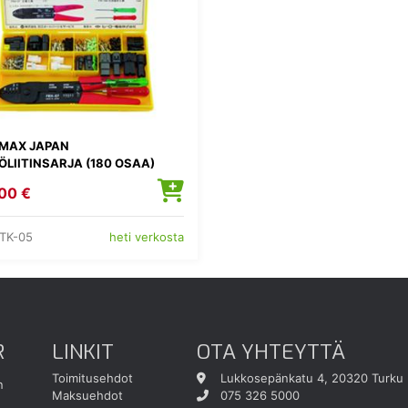
MAX JAPAN
LIITINSARJA (180 OSAA)
00 €
TK-05
heti verkosta
R
LINKIT
OTA YHTEYTTÄ
Toimitusehdot
Lukkosepänkatu 4, 20320 Turku
n
Maksuehdot
075 326 5000