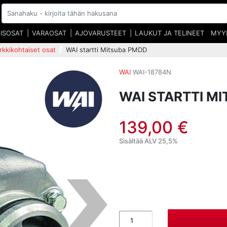
EISOSAT
VARAOSAT
AJOVARUSTEET
LAUKUT JA TELINEET
MYY
kkikohtaiset osat
WAI startti Mitsuba PMDD
WAI
WAI-18784N
WAI STARTTI M
139,00 €
Sisältää ALV 25,5%