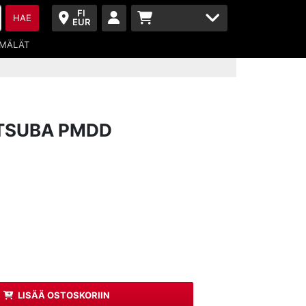
FI
HAE
EUR
MÄLÄT
ITSUBA PMDD
LISÄÄ OSTOSKORIIN