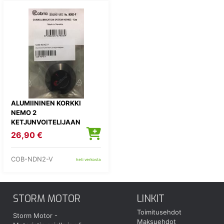
ALUMIININEN KORKKI
NEMO 2
KETJUNVOITELIJAAN
26,90 €
COB-NDN2-V
heti verkosta
STORM MOTOR
LINKIT
Toimitusehdot
Storm Motor -
Maksuehdot