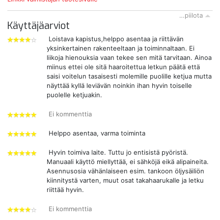
…piilota
Käyttäjäarviot
Loistava kapistus,helppo asentaa ja riittävän
yksinkertainen rakenteeltaan ja toiminnaltaan. Ei
4
liikoja hienouksia vaan tekee sen mitä tarvitaan. Ainoa
tähdet
miinus ettei ole sitä haaroitettua letkun päätä että
saisi voitelun tasaisesti molemille puolille ketjua mutta
näyttää kyllä leviävän noinkin ihan hyvin toiselle
puolelle ketjuakin.
Ei kommenttia
5
tähdet
Helppo asentaa, varma toiminta
5
tähdet
Hyvin toimiva laite. Tuttu jo entisistä pyöristä.
Manuaali käyttö miellyttää, ei sähköjä eikä alipaineita.
5
Asennusosia vähänlaiseen esim. tankoon öljysäiliön
tähdet
kiinnitystä varten, muut osat takahaarukalle ja letku
riittää hyvin.
Ei kommenttia
4