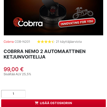
Cobrra
COB-N201
21 käyttäjäarviota
4,4286
tähdet
COBRRA NEMO 2 AUTOMAATTINEN
KETJUNVOITELIJA
99,00 €
Sisältää ALV 25,5%
LISÄÄ OSTOSKORIIN