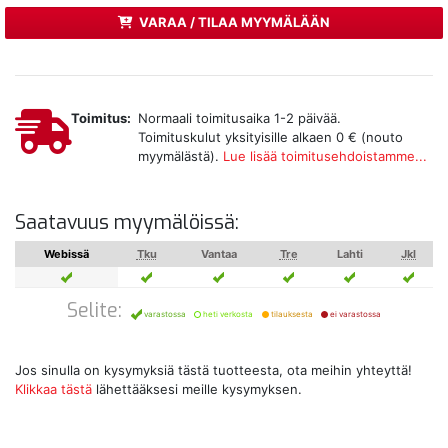
VARAA / TILAA MYYMÄLÄÄN
Toimitus:
Normaali toimitusaika 1-2 päivää.
Toimituskulut yksityisille alkaen 0 € (nouto
myymälästä).
Lue lisää toimitusehdoistamme...
Saatavuus myymälöissä:
Webissä
Tku
Vantaa
Tre
Lahti
Jkl
Selite:
varastossa
heti verkosta
tilauksesta
ei varastossa
Jos sinulla on kysymyksiä tästä tuotteesta, ota meihin yhteyttä!
Klikkaa tästä
lähettääksesi meille kysymyksen.