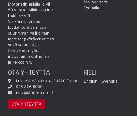
Maksuehdot
Motoristin asialla jo yli
Työpaikat
50 vuotta.
Klikkaa ja lue
lisää meistä.
Valikoimastamme
löydät kenties maan
suurimman valikoiman
moottoripyörävarusteita
sekä varaosat ja
tarvikkeet myös
mopoihin, mönkijöihin
ja kelkkoihin.
OTA YHTEYTTÄ
KIELI
Lukkosepänkatu 4, 20320 Turku
English
Svenska
075 326 5000
info@storm-motor.fi
OTA YHTEYTTÄ