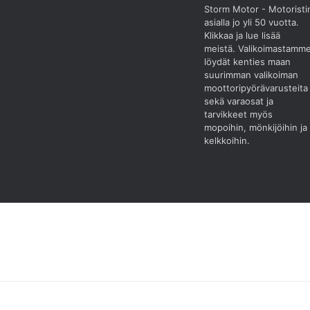
Storm Motor - Motoristi
asialla jo yli 50 vuotta.
Klikkaa ja lue lisää
meistä.
Valikoimastamm
löydät kenties maan
suurimman valikoiman
moottoripyörävarusteita
sekä varaosat ja
tarvikkeet myös
mopoihin, mönkijöihin ja
kelkkoihin.