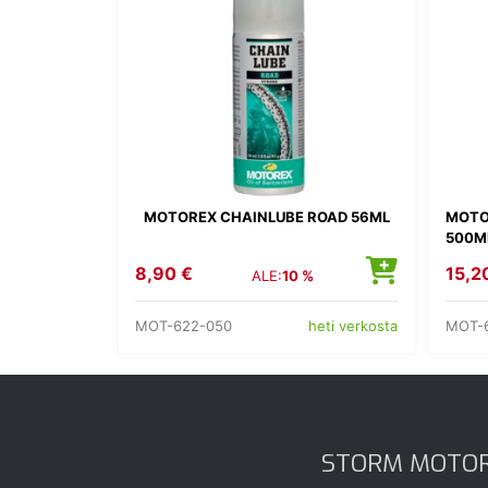
MOTOREX CHAINLUBE ROAD 56ML
MOTO
500M
8,90 €
15,2
ALE:
10 %
MOT-622-050
MOT-
heti verkosta
STORM MOTO