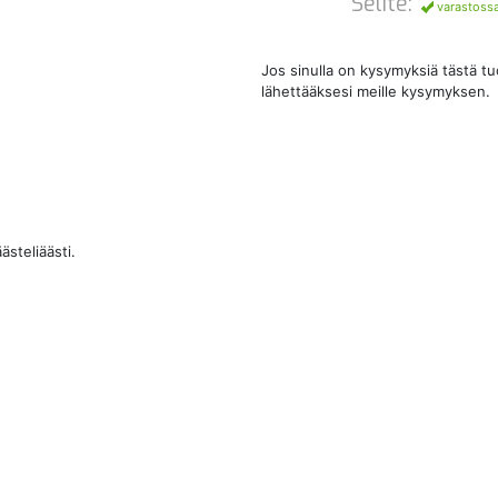
Selite:
varastoss
Jos sinulla on kysymyksiä tästä t
lähettääksesi meille kysymyksen.
ästeliäästi.