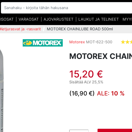
EISOSAT
VARAOSAT
AJOVARUSTEET
LAUKUT JA TELINEET
MYY
Ketjurasvat ja -rasvarit
MOTOREX CHAINLUBE ROAD 500ml
Motorex
MOT-622-500
MOTOREX CHAI
15,20 €
Sisältää ALV 25,5%
(16,90 €)
ALE:
10 %