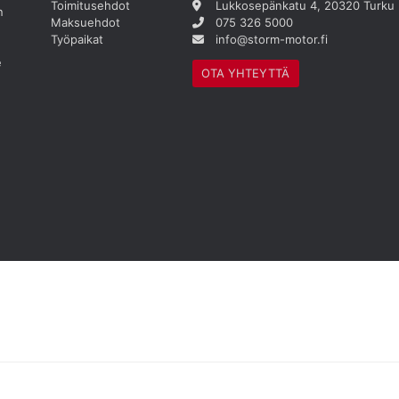
Toimitusehdot
Lukkosepänkatu 4, 20320 Turku
n
Maksuehdot
075 326 5000
Työpaikat
info@storm-motor.fi
e
OTA YHTEYTTÄ