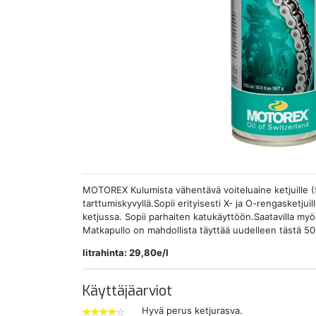
MOTOREX Kulumista vähentävä voiteluaine ketjuille (
tarttumiskyvyllä.Sopii erityisesti X- ja O-rengasketjuil
ketjussa. Sopii parhaiten katukäyttöön.Saatavilla my
Matkapullo on mahdollista täyttää uudelleen tästä 50
litrahinta: 29,80e/l
Käyttäjäarviot
Hyvä perus ketjurasva.