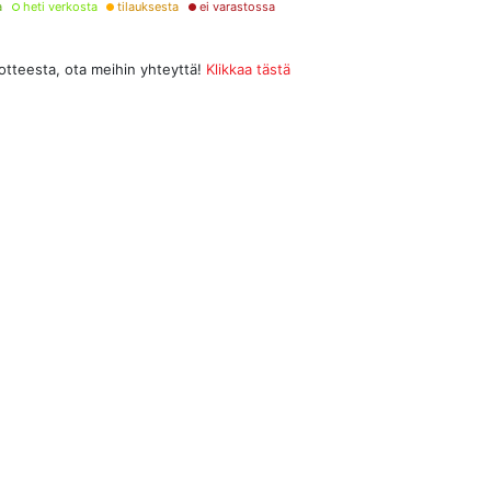
a
heti verkosta
tilauksesta
ei varastossa
uotteesta, ota meihin yhteyttä!
Klikkaa tästä