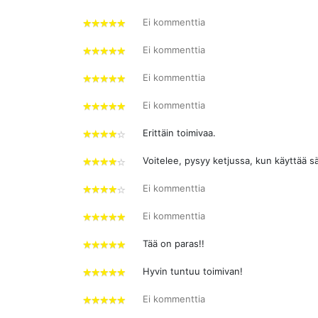
4
tähdet
Ei kommenttia
5
tähdet
Ei kommenttia
5
tähdet
Ei kommenttia
5
tähdet
Ei kommenttia
5
tähdet
Erittäin toimivaa.
4
tähdet
Voitelee, pysyy ketjussa, kun käyttää sä
4
tähdet
Ei kommenttia
4
tähdet
Ei kommenttia
5
tähdet
Tää on paras!!
5
tähdet
Hyvin tuntuu toimivan!
5
tähdet
Ei kommenttia
5