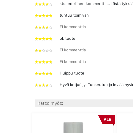
tähdet
kts. edellinen kommentti ... tästä tykkä
4
tähdet
tuntuu toimivan
5
tähdet
Ei kommenttia
4
tähdet
ok tuote
5
tähdet
Ei kommenttia
2
tähdet
Ei kommenttia
5
tähdet
Huippu tuote
5
tähdet
Hyvä ketjuöljy. Tunkeutuu ja leviää hyvin
4
tähdet
Katso myös:
ALE