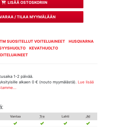
LISÄÄ OSTOSKORIIN
VARAA / TILAA MYYMÄLÄÄN
TM SUOSITELLUT VOITELUAINEET
HUSQVARNA
SYYSHUOLTO
KEVATHUOLTO
OITELUAINEET
tusaika 1-2 päivää.
yksityisille alkaen 0 € (nouto myymälästä).
Lue lisää
stamme...
ä:
Vantaa
Tre
Lahti
Jkl