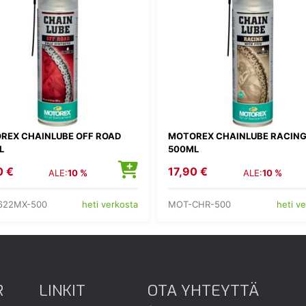
REX CHAINLUBE OFF ROAD
MOTOREX CHAINLUBE RACIN
L
500ML
0 €
17,90 €
ALE:
10 %
ALE:
10 %
622MX-500
MOT-CHR-500
heti verkosta
heti v
R
LINKIT
OTA YHTEYTTÄ