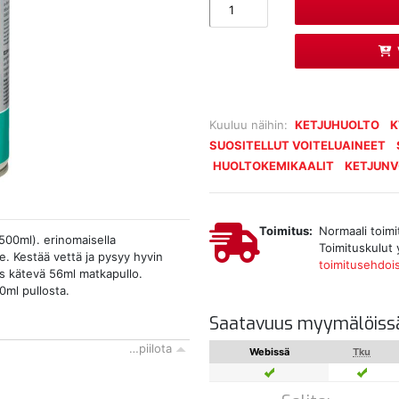
Kuuluu näihin:
KETJUHUOLTO
K
SUOSITELLUT VOITELUAINEET
HUOLTOKEMIKAALIT
KETJUNV
Toimitus:
Normaali toimi
500ml). erinomaisella
Toimituskulut 
le. Kestää vettä ja pysyy hyvin
toimitusehdoi
ös kätevä 56ml matkapullo.
0ml pullosta.
Saatavuus myymälöiss
…piilota
Webissä
Tku