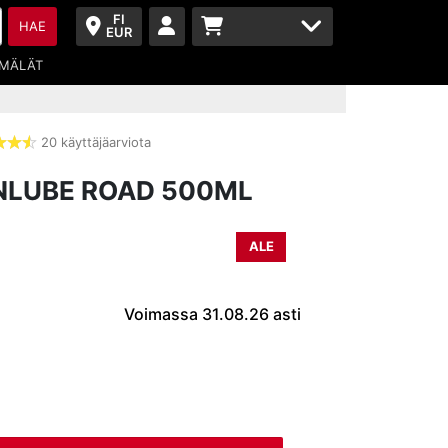
FI
HAE
EUR
MÄLÄT
20 käyttäjäarviota
4,5
tähdet
NLUBE ROAD 500ML
ALE
Voimassa 31.08.26 asti