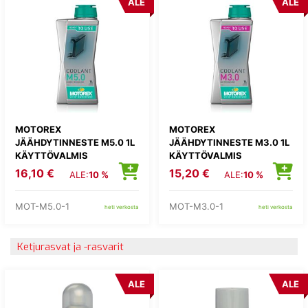
ALE
ALE
MOTOREX
MOTOREX
JÄÄHDYTINNESTE M5.0 1L
JÄÄHDYTINNESTE M3.0 1L
KÄYTTÖVALMIS
KÄYTTÖVALMIS
16,10 €
15,20 €
ALE:
10 %
ALE:
10 %
MOT-M5.0-1
MOT-M3.0-1
heti verkosta
heti verkosta
Ketjurasvat ja -rasvarit
ALE
ALE