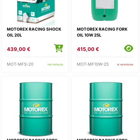
MOTOREX RACING SHOCK
MOTOREX RACING FORK
OIL 20L
OIL 10W 25L
439,00 €
415,00 €
MOT-MFS-20
MOT-MF10W-25
heti verkosta
ei varastossa