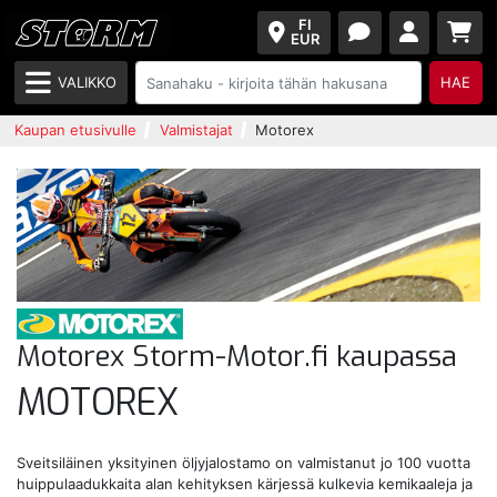
FI
EUR
VALIKKO
HAE
Kaupan etusivulle
Valmistajat
Motorex
Motorex Storm-Motor.fi kaupassa
MOTOREX
Sveitsiläinen yksityinen öljyjalostamo on valmistanut jo 100 vuotta
huippulaadukkaita alan kehityksen kärjessä kulkevia kemikaaleja ja