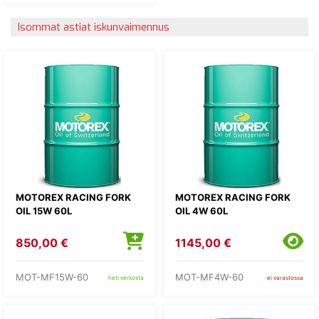
Isommat astiat iskunvaimennus
MOTOREX RACING FORK
MOTOREX RACING FORK
OIL 15W 60L
OIL 4W 60L
850,00 €
1145,00 €
MOT-MF15W-60
MOT-MF4W-60
heti verkosta
ei varastossa