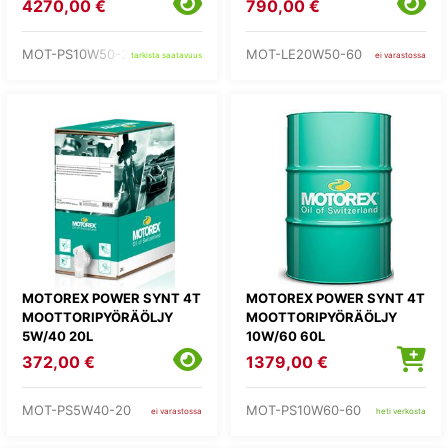
4270,00 €
790,00 €
MOT-PS10W50-200
MOT-LE20W50-60
tarkista saatavuus
ei varastossa
MOTOREX POWER SYNT 4T
MOTOREX POWER SYNT 4T
MOOTTORIPYÖRÄÖLJY
MOOTTORIPYÖRÄÖLJY
5W/40 20L
10W/60 60L
372,00 €
1379,00 €
MOT-PS5W40-20
MOT-PS10W60-60
ei varastossa
heti verkosta