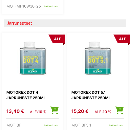
MOT-MF10W30-25
heti verkosta
Jarrunesteet
ALE
ALE
MOTOREX DOT 4
MOTOREX DOT 5.1
JARRUNESTE 250ML
JARRUNESTE 250ML
13,40 €
15,20 €
ALE:
10 %
ALE:
10 %
MOT-BF
MOT-BF5.1
heti verkosta
heti verkosta