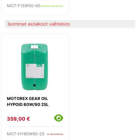
MOT-F15W50-60
tarkista saatavuus
Isommat astiakoot vaihteisto
MOTOREX GEAR OIL
HYPOID 80W/90 25L
359,00 €
MOT-HY80W90-25
ei varastossa