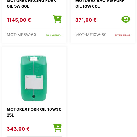
MOTOREX RACING FORK
MOTOREX RACING FORK
OIL 5W 60L
OIL 10W 60L
1145,00 €
871,00 €
MOT-MF5W-60
MOT-MF10W-60
heti verkosta
ei varastossa
MOTOREX FORK OIL 10W30
25L
343,00 €