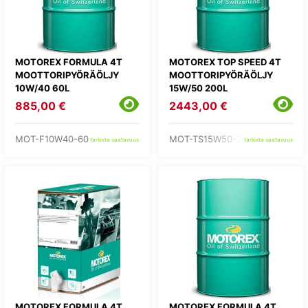
MOTOREX FORMULA 4T
MOTOREX TOP SPEED 4T
MOOTTORIPYÖRÄÖLJY
MOOTTORIPYÖRÄÖLJY
10W/40 60L
15W/50 200L
885,00 €
2443,00 €
MOT-F10W40-60
MOT-TS15W50-200
tarkista saatavuus
tarkista saatavuus
MOTOREX FORMULA 4T
MOTOREX FORMULA 4T