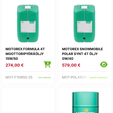
MOTOREX FORMULA 4T
MOTOREX SNOWMOBILE
MOOTTORIPYÖRÄÖLJY
POLAR SYNT 4T ÖLJY
15W/50
0W/40
274,00 €
579,00 €
MOT-F15W50-25
MOT-POLAR0W40-25
heti verkosta
tarkista saatavuus