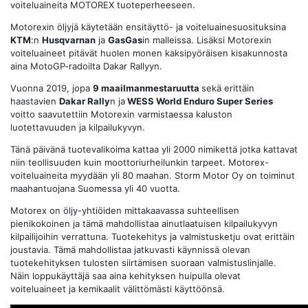
voiteluaineita MOTOREX tuoteperheeseen.
Motorexin öljyjä käytetään ensitäyttö- ja voiteluainesuosituksina
KTM
:n
Husqvarnan
ja
GasGas
in malleissa. Lisäksi Motorexin
voiteluaineet pitävät huolen monen kaksipyöräisen kisakunnosta
aina MotoGP-radoilta Dakar Rallyyn.
Vuonna 2019, jopa
9 maailmanmestaruutta
sekä erittäin
haastavien
Dakar Rally
n ja
WESS World Enduro Super Series
voitto saavutettiin Motorexin varmistaessa kaluston
luotettavuuden ja kilpailukyvyn.
Tänä päivänä tuotevalikoima kattaa yli 2000 nimikettä jotka kattavat
niin teollisuuden kuin moottoriurheilunkin tarpeet. Motorex-
voiteluaineita myydään yli 80 maahan. Storm Motor Oy on toiminut
maahantuojana Suomessa yli 40 vuotta.
Motorex on öljy-yhtiöiden mittakaavassa suhteellisen
pienikokoinen ja tämä mahdollistaa ainutlaatuisen kilpailukyvyn
kilpailijoihin verrattuna. Tuotekehitys ja valmistusketju ovat erittäin
joustavia. Tämä mahdollistaa jatkuvasti käynnissä olevan
tuotekehityksen tulosten siirtämisen suoraan valmistuslinjalle.
Näin loppukäyttäjä saa aina kehityksen huipulla olevat
voiteluaineet ja kemikaalit välittömästi käyttöönsä.