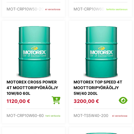
MOT-CRP10W50-200
MOT-CRP10W60-20
ei varastossa
tarkista saatavuus
MOTOREX CROSS POWER
MOTOREX TOP SPEED 4T
4T MOOTTORIPYÖRÄÖLJY
MOOTTORIPYÖRÄÖLJY
10W/60 60L
5W/40 200L
1120,00 €
3200,00 €
MOT-CRP10W60-60
MOT-TS5W40-200
heti verkosta
ei varastossa