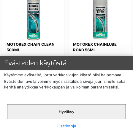
MOTOREX CHAIN CLEAN
MOTOREX CHAINLUBE
500ML
ROAD 56ML
Evästeiden käytöstä
14,30 €
8,90 €
ALE:
10 %
ALE:
10 %
Käytämme evästeitä, jotta verkkosivujen käyttö olisi helpompaa.
MOT-611-500
MOT-622-050
heti verkosta
heti verkosta
Evästeiden avulla voimme myös räätälöidä sivuja juuri sinulle sekä
kerätä analytiikkaa verkkokaupan ja valikoiman parantamiseksi.
ALE
ALE
Hyväksy
Lisätietoja