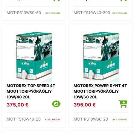
MOT-PS10W50-60
MOT-TS10W40-200
heti verkosta
heti verkosta
MOTOREX TOP SPEED 4T
MOTOREX POWER SYNT 4T
MOOTTORIPYÖRÄÖLJY
MOOTTORIPYÖRÄÖLJY
10W/40 20L
10W/60 20L
375,00 €
395,00 €
MOT-TS10W40-20
MOT-PS10W60-20
ei varastossa
heti verkosta