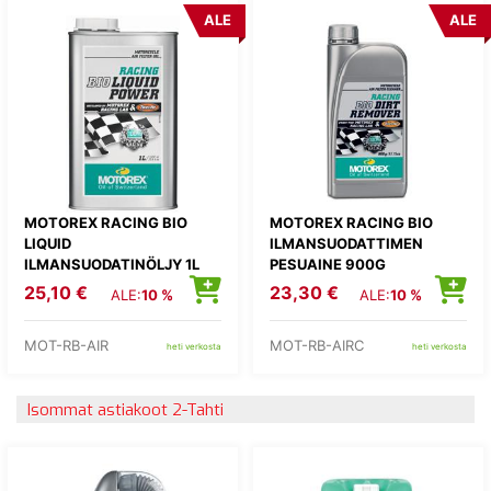
ALE
ALE
MOTOREX RACING BIO
MOTOREX RACING BIO
LIQUID
ILMANSUODATTIMEN
ILMANSUODATINÖLJY 1L
PESUAINE 900G
25,10 €
23,30 €
ALE:
10 %
ALE:
10 %
MOT-RB-AIR
MOT-RB-AIRC
heti verkosta
heti verkosta
Isommat astiakoot 2-Tahti