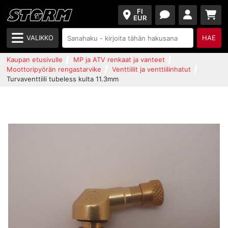
FI
EUR
VALIKKO
HAE
Kaupan etusivulle
MP ja ATV renkaat ja vanteet
Moottoripyörän rengastarvike
Venttiilit ja venttiilinhatut
Turvaventtiili tubeless kulta 11.3mm