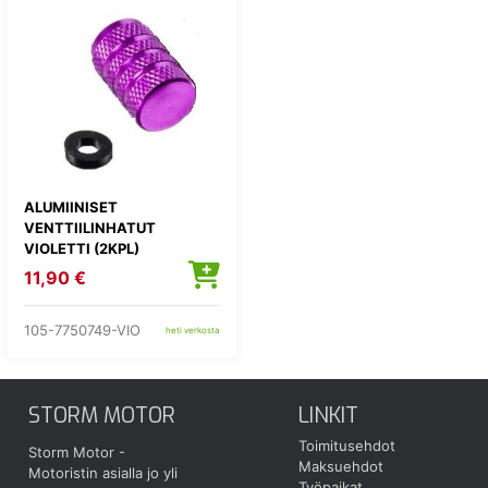
ALUMIINISET
VENTTIILINHATUT
VIOLETTI (2KPL)
11,90 €
105-7750749-VIO
heti verkosta
STORM MOTOR
LINKIT
Toimitusehdot
Storm Motor -
Maksuehdot
Motoristin asialla jo yli
Työpaikat