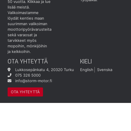
50 vuotta.
Klikkaa ja lue
lisää meistä.
Valikoimastamme
löydät kenties maan
suurimman valikoiman
moottoripyörävarusteita
sekä varaosat ja
tarvikkeet myös
mopoihin, mönkijöihin
ja kelkkoihin.
OTA YHTEYTTÄ
KIELI
Lukkosepänkatu 4, 20320 Turku
English
Svenska
075 326 5000
info@storm-motor.fi
OTA YHTEYTTÄ