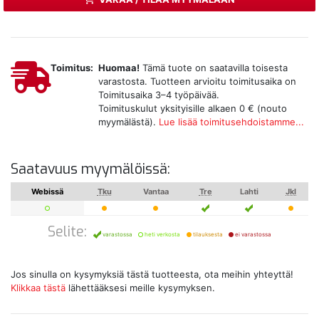
Toimitus:
Huomaa!
Tämä tuote on saatavilla toisesta
varastosta. Tuotteen arvioitu toimitusaika on
Toimitusaika 3–4 työpäivää.
Toimituskulut yksityisille alkaen 0 € (nouto
myymälästä).
Lue lisää toimitusehdoistamme...
Saatavuus myymälöissä:
Webissä
Tku
Vantaa
Tre
Lahti
Jkl
Selite:
varastossa
heti verkosta
tilauksesta
ei varastossa
Jos sinulla on kysymyksiä tästä tuotteesta, ota meihin yhteyttä!
Klikkaa tästä
lähettääksesi meille kysymyksen.