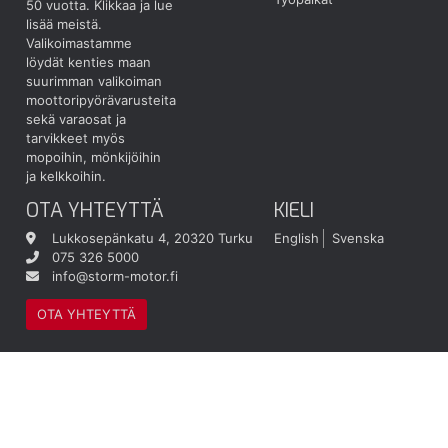
50 vuotta.
Klikkaa ja lue
lisää meistä.
Valikoimastamme
löydät kenties maan
suurimman valikoiman
moottoripyörävarusteita
sekä varaosat ja
tarvikkeet myös
mopoihin, mönkijöihin
ja kelkkoihin.
OTA YHTEYTTÄ
KIELI
Lukkosepänkatu 4, 20320 Turku
English
Svenska
075 326 5000
info@storm-motor.fi
OTA YHTEYTTÄ