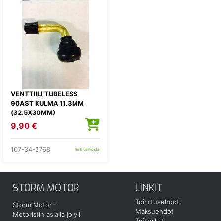
VENTTIILI TUBELESS
90AST KULMA 11.3MM
(32.5X30MM)
9,90 €
107-34-2768
heti verkosta
STORM MOTOR
LINKIT
Toimitusehdot
Storm Motor -
Maksuehdot
Motoristin asialla jo yli
Työpaikat