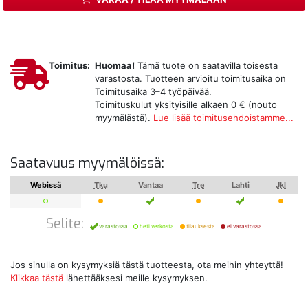
Toimitus:
Huomaa!
Tämä tuote on saatavilla toisesta
varastosta. Tuotteen arvioitu toimitusaika on
Toimitusaika 3–4 työpäivää.
Toimituskulut yksityisille alkaen 0 € (nouto
myymälästä).
Lue lisää toimitusehdoistamme...
Saatavuus myymälöissä:
Webissä
Tku
Vantaa
Tre
Lahti
Jkl
Selite:
varastossa
heti verkosta
tilauksesta
ei varastossa
Jos sinulla on kysymyksiä tästä tuotteesta, ota meihin yhteyttä!
Klikkaa tästä
lähettääksesi meille kysymyksen.