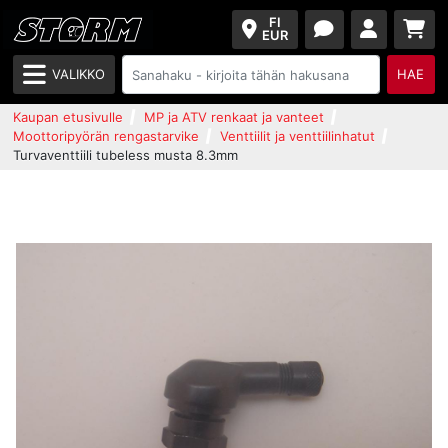
FI
EUR
VALIKKO
HAE
Kaupan etusivulle
MP ja ATV renkaat ja vanteet
Moottoripyörän rengastarvike
Venttiilit ja venttiilinhatut
Turvaventtiili tubeless musta 8.3mm