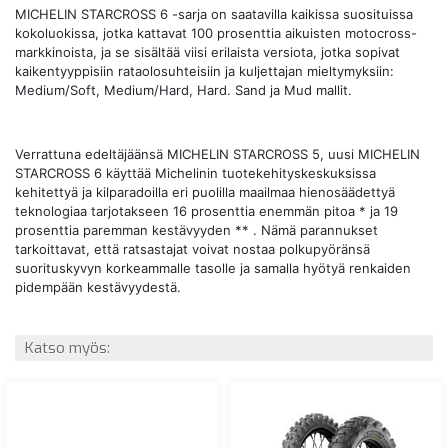
MICHELIN STARCROSS 6 -sarja on saatavilla kaikissa suosituissa
kokoluokissa, jotka kattavat 100 prosenttia aikuisten motocross-
markkinoista, ja se sisältää viisi erilaista versiota, jotka sopivat
kaikentyyppisiin rataolosuhteisiin ja kuljettajan mieltymyksiin:
Medium/Soft, Medium/Hard, Hard.
Sand ja Mud mallit.
Verrattuna edeltäjäänsä MICHELIN STARCROSS 5, uusi MICHELIN
STARCROSS 6 käyttää Michelinin tuotekehityskeskuksissa
kehitettyä ja kilparadoilla eri puolilla maailmaa hienosäädettyä
teknologiaa tarjotakseen 16 prosenttia enemmän pitoa
*
ja 19
prosenttia paremman kestävyyden
**
.
Nämä parannukset
tarkoittavat, että ratsastajat voivat nostaa polkupyöränsä
suorituskyvyn korkeammalle tasolle ja samalla hyötyä renkaiden
pidempään kestävyydestä.
Katso myös: