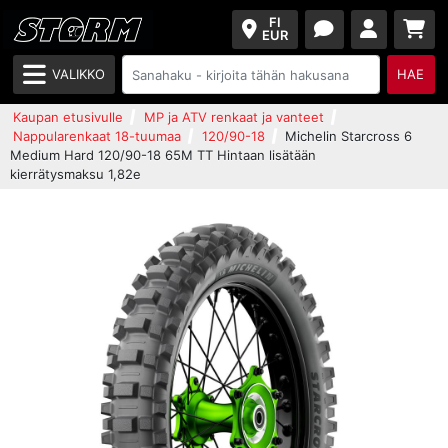
FI
EUR
VALIKKO
HAE
Kaupan etusivulle
MP ja ATV renkaat ja vanteet
Nappularenkaat 18-tuumaa
120/90-18
Michelin Starcross 6
Medium Hard 120/90-18 65M TT Hintaan lisätään
kierrätysmaksu 1,82e