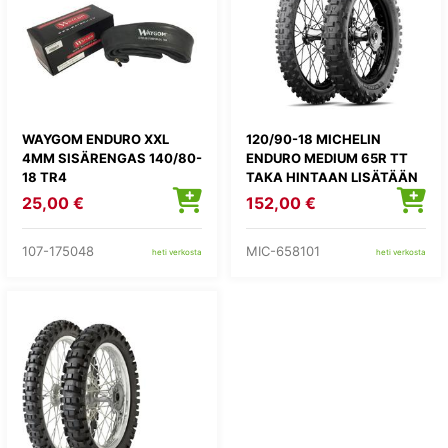
WAYGOM ENDURO XXL
120/90-18 MICHELIN
4MM SISÄRENGAS 140/80-
ENDURO MEDIUM 65R TT
18 TR4
TAKA HINTAAN LISÄTÄÄN
KIERRÄTYSMAKSU 1,82E
25,00 €
152,00 €
107-175048
MIC-658101
heti verkosta
heti verkosta