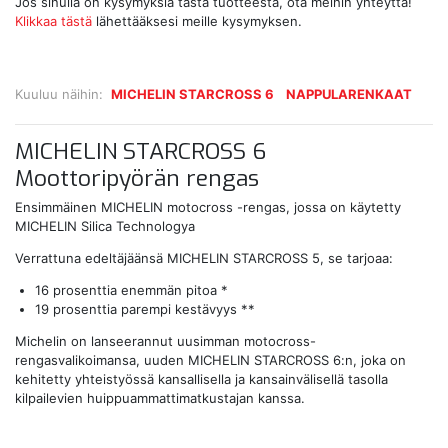
Jos sinulla on kysymyksiä tästä tuotteesta, ota meihin yhteyttä!
Klikkaa tästä
lähettääksesi meille kysymyksen.
Kuuluu näihin:
MICHELIN STARCROSS 6
NAPPULARENKAAT
MICHELIN STARCROSS 6
Moottoripyörän rengas
Ensimmäinen MICHELIN motocross -rengas, jossa on käytetty
MICHELIN Silica Technologya
Verrattuna edeltäjäänsä MICHELIN STARCROSS 5, se tarjoaa:
16 prosenttia enemmän pitoa *
19 prosenttia parempi kestävyys **
Michelin on lanseerannut uusimman motocross-
rengasvalikoimansa, uuden MICHELIN STARCROSS 6:n, joka on
kehitetty yhteistyössä kansallisella ja kansainvälisellä tasolla
kilpailevien huippuammattimatkustajan kanssa.