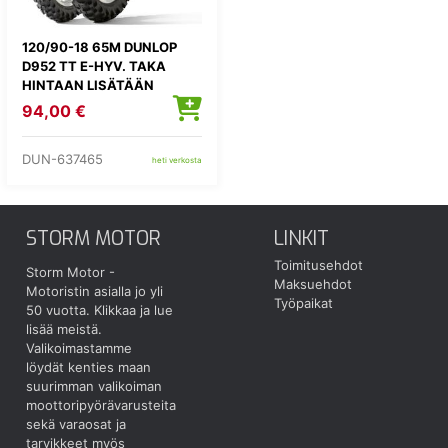
120/90-18 65M DUNLOP
D952 TT E-HYV. TAKA
HINTAAN LISÄTÄÄN
KIERRÄTYSMAKSU 1,82E
94,00 €
DUN-637465
heti verkosta
STORM MOTOR
LINKIT
Toimitusehdot
Storm Motor -
Maksuehdot
Motoristin asialla jo yli
Työpaikat
50 vuotta.
Klikkaa ja lue
lisää meistä.
Valikoimastamme
löydät kenties maan
suurimman valikoiman
moottoripyörävarusteita
sekä varaosat ja
tarvikkeet myös