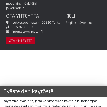
mopoihin, mönkijöihin
ja kelkkoihin.
OTA YHTEYTTÄ
KIELI
Lukkosepänkatu 4, 20320 Turku
English
Svenska
075 326 5000
info@storm-motor.fi
OTA YHTEYTTÄ
Maksu- ja toimitustavat
Evästeiden käytöstä
Käytämme evästeitä, jotta verkkosivujen käyttö olisi helpompaa.
Evästeiden avulla voimme myös räätälöidä sivuja juuri sinulle sekä