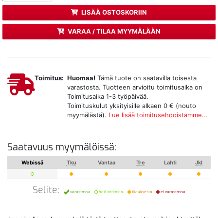
LISÄÄ OSTOSKORIIN
VARAA / TILAA MYYMÄLÄÄN
Toimitus:
Huomaa!
Tämä tuote on saatavilla toisesta
varastosta. Tuotteen arvioitu toimitusaika on
Toimitusaika 1-3 työpäivää.
Toimituskulut yksityisille alkaen 0 € (nouto
myymälästä).
Lue lisää toimitusehdoistamme...
Saatavuus myymälöissä:
Webissä
Tku
Vantaa
Tre
Lahti
Jkl
Selite:
varastossa
heti verkosta
tilauksesta
ei varastossa