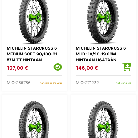
MICHELIN STARCROSS 6
MICHELIN STARCROSS 6
MEDIUM SOFT 90/100-21
MUD 110/90-19 62M
57M TT HINTAAN
HINTAAN LISÄTÄÄN
LISÄTÄÄN
KIERRÄTYSMAKSU 1,82E
107,00 €
146,00 €
KIERRÄTYSMAKSU 1,82E
MIC-255766
MIC-271222
tarkista saatavuus
heti verkosta