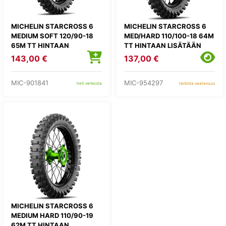
MICHELIN STARCROSS 6
MICHELIN STARCROSS 6
MEDIUM SOFT 120/90-18
MED/HARD 110/100-18 64M
65M TT HINTAAN
TT HINTAAN LISÄTÄÄN
LISÄTÄÄN
KIERRÄTYSMAKSU 1,82E
143,00 €
137,00 €
KIERRÄTYSMAKSU 1,82E
MIC-901841
MIC-954297
heti verkosta
tarkista saatavuus
MICHELIN STARCROSS 6
MEDIUM HARD 110/90-19
62M TT HINTAAN