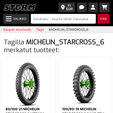
FI
EUR
VALIKKO
HAE
Kaupan etusivulle
Tagit
MICHELIN_STARCROSS_6
Tagilla
MICHELIN_STARCROSS_6
merkatut tuotteet:
80/100-21 MICHELIN
100/90-19 MICHELIN