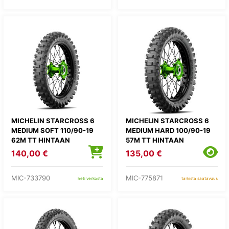
MICHELIN STARCROSS 6
MICHELIN STARCROSS 6
MEDIUM SOFT 110/90-19
MEDIUM HARD 100/90-19
62M TT HINTAAN
57M TT HINTAAN
LISÄTÄÄN
LISÄTÄÄN
140,00 €
135,00 €
KIERRÄTYSMAKSU 1,82E
KIERRÄTYSMAKSU 1,82E
MIC-733790
MIC-775871
heti verkosta
tarkista saatavuus