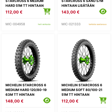
STARCROSS 6 MEDIUM
STARCROSS 6 SAND 57M
HARD 51M TT HINTAAN
HINTAAN LISÄTÄÄN
LISÄTÄÄN
KIERRÄTYSMAKSU 1,82E
112,00 €
143,00 €
KIERRÄTYSMAKSU 1,82E
MIC-004958
MIC-021333
heti verkosta
tarkista saatavuus
MICHELIN STARCROSS 6
MICHELIN STARCROSS 6
MEDIUM HARD 120/80-19
MEDIUM SOFT 80/100-21
63M TT HINTAAN
51M TT HINTAAN
LISÄTÄÄN
LISÄTÄÄN
148,00 €
112,00 €
KIERRÄTYSMAKSU 1,82E
KIERRÄTYSMAKSU 1,82E