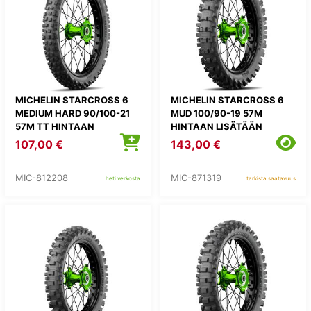
MICHELIN STARCROSS 6
MICHELIN STARCROSS 6
MEDIUM HARD 90/100-21
MUD 100/90-19 57M
57M TT HINTAAN
HINTAAN LISÄTÄÄN
LISÄTÄÄN
KIERRÄTYSMAKSU 1,82E
107,00 €
143,00 €
KIERRÄTYSMAKSU 1,82E
MIC-812208
MIC-871319
heti verkosta
tarkista saatavuus