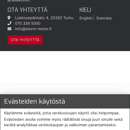
OTA YHTEYTTÄ
KIELI
Lukkosepänkatu 4, 20320 Turku
English
Svenska
075 326 5000
info@storm-motor.fi
OTA YHTEYTTÄ
Maksu- ja toimitustavat
Evästeiden käytöstä
Käytämme evästeitä, jotta verkkosivujen käyttö olisi helpompaa.
Evästeiden avulla voimme myös räätälöidä sivuja juuri sinulle sekä
kerätä analytiikkaa verkkokaupan ja valikoiman parantamiseksi.