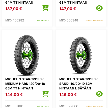
64M TT HINTAAN
63M TT HINTAAN
LISÄTÄÄN
LISÄTÄÄN
137,00 €
147,00 €
KIERRÄTYSMAKSU 1,82E
KIERRÄTYSMAKSU 1,82E
MIC-466282
MIC-506348
heti verkosta
tarkista saatavuus
MICHELIN STARCROSS 6
MICHELIN STARCROSS 6
MEDIUM HARD 120/90-18
SAND 110/90-19 62M
65M TT HINTAAN
HINTAAN LISÄTÄÄN
LISÄTÄÄN
KIERRÄTYSMAKSU 1,82E
144,00 €
146,00 €
KIERRÄTYSMAKSU 1,82E
MIC-537861
MIC-599666
heti verkosta
tarkista saatavuus