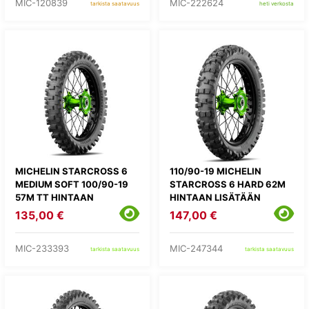
MIC-120839
MIC-222624
tarkista saatavuus
heti verkosta
MICHELIN STARCROSS 6
110/90-19 MICHELIN
MEDIUM SOFT 100/90-19
STARCROSS 6 HARD 62M
57M TT HINTAAN
HINTAAN LISÄTÄÄN
LISÄTÄÄN
KIERRÄTYSMAKSU 1,82E
135,00 €
147,00 €
KIERRÄTYSMAKSU 1,82E
MIC-233393
MIC-247344
tarkista saatavuus
tarkista saatavuus