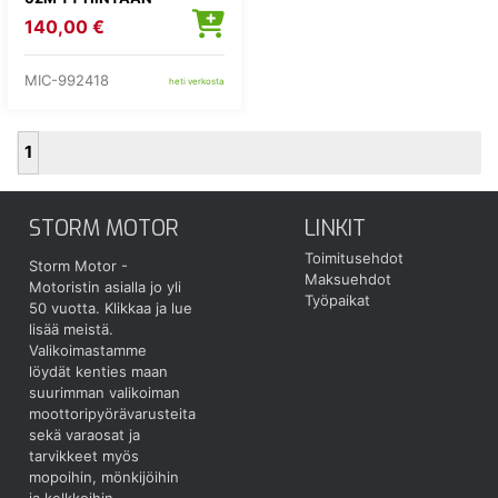
LISÄTÄÄN
140,00 €
KIERRÄTYSMAKSU 1,82E
MIC-992418
heti verkosta
1
STORM MOTOR
LINKIT
Toimitusehdot
Storm Motor -
Maksuehdot
Motoristin asialla jo yli
Työpaikat
50 vuotta.
Klikkaa ja lue
lisää meistä.
Valikoimastamme
löydät kenties maan
suurimman valikoiman
moottoripyörävarusteita
sekä varaosat ja
tarvikkeet myös
mopoihin, mönkijöihin
ja kelkkoihin.