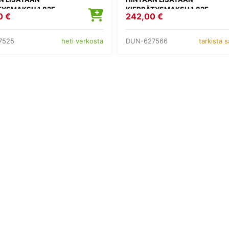
TYSMAKSU 1,82E
KIERRÄTYSMAKSU 1,82E
0 €
242,00 €
7525
DUN-627566
heti verkosta
tarkista 