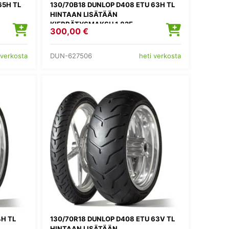
65H TL
130/70B18 DUNLOP D408 ETU 63H TL
HINTAAN LISÄTÄÄN
KIERRÄTYSMAKSU 1,82E
300,00 €
DUN-627506
 verkosta
heti verkosta
H TL
130/70R18 DUNLOP D408 ETU 63V TL
HINTAAN LISÄTÄÄN