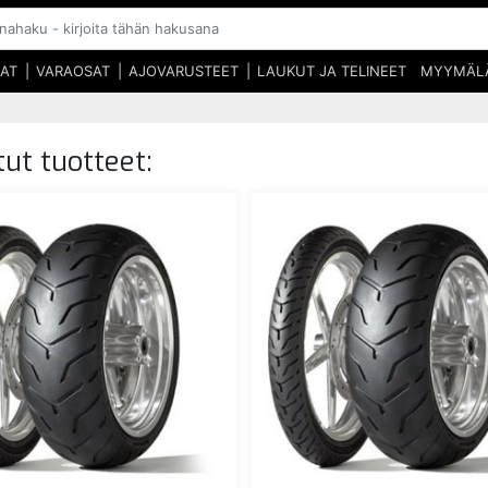
SAT
VARAOSAT
AJOVARUSTEET
LAUKUT JA TELINEET
MYYMÄL
ut tuotteet: