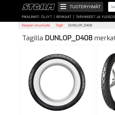
TUOTERYHMÄT
PIKALINKIT:
ÖLJYT
RENKAAT
TARVIKKEET JA YLEISO
Kaupan etusivulle
Tagit
DUNLOP_D408
Tagilla
DUNLOP_D408
merkat