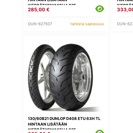
KIERRÄTYSMAKSU 1,82E
KIERRÄ
285,00 €
333,0
DUN-627507
DUN-62
tarkista saatavuus
130/60B21 DUNLOP D408 ETU 63H TL
HINTAAN LISÄTÄÄN
KIERRÄTYSMAKSU 1,82E