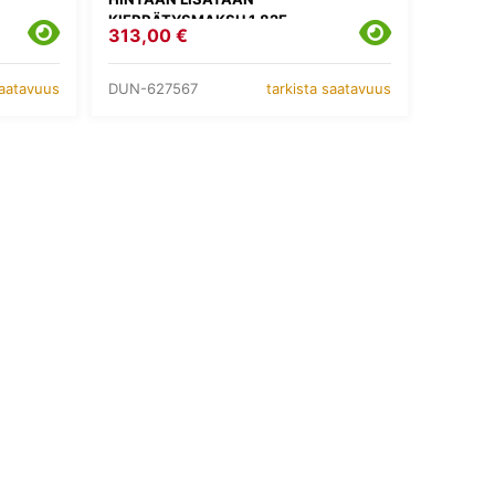
KIERRÄTYSMAKSU 1,82E
313,00 €
DUN-627567
saatavuus
tarkista saatavuus