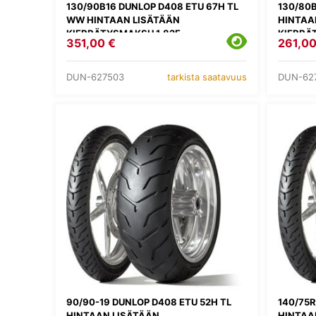
130/90B16 DUNLOP D408 ETU 67H TL
130/80B
WW HINTAAN LISÄTÄÄN
HINTAA
KIERRÄTYSMAKSU 1,82E
KIERRÄ
351,00 €
261,00
DUN-627503
DUN-62
tarkista saatavuus
90/90-19 DUNLOP D408 ETU 52H TL
140/75R
HINTAAN LISÄTÄÄN
HINTAA