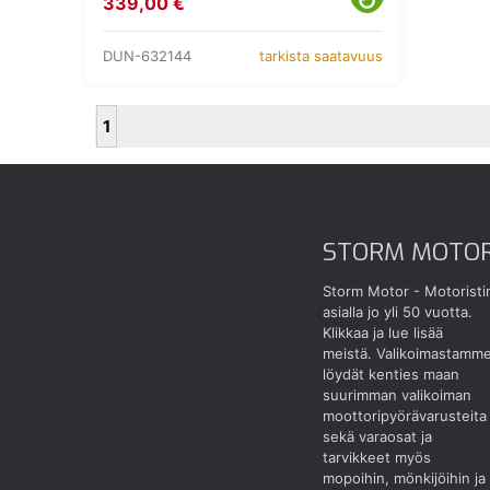
339,00 €
DUN-632144
tarkista saatavuus
1
STORM MOTO
Storm Motor - Motoristi
asialla jo yli 50 vuotta.
Klikkaa ja lue lisää
meistä.
Valikoimastamm
löydät kenties maan
suurimman valikoiman
moottoripyörävarusteita
sekä varaosat ja
tarvikkeet myös
mopoihin, mönkijöihin ja