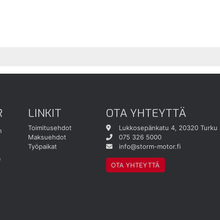
R
LINKIT
OTA YHTEYTTÄ
Toimitusehdot
Lukkosepänkatu 4, 20320 Turku
n
Maksuehdot
075 326 5000
Työpaikat
info@storm-motor.fi
e
OTA YHTEYTTÄ