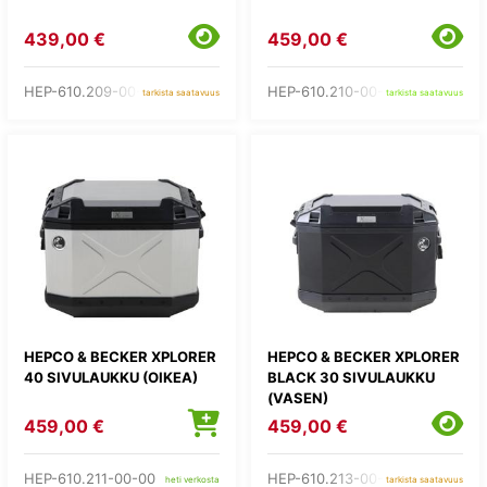
439,00 €
459,00 €
HEP-610.209-00-00
HEP-610.210-00-00
tarkista saatavuus
tarkista saatavuus
HEPCO & BECKER XPLORER
HEPCO & BECKER XPLORER
40 SIVULAUKKU (OIKEA)
BLACK 30 SIVULAUKKU
(VASEN)
459,00 €
459,00 €
HEP-610.211-00-00
HEP-610.213-00-01
heti verkosta
tarkista saatavuus