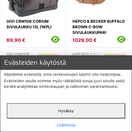
GIVI CRM106 CORIUM
HEPCO & BECKER BUFFALO
SIVULAUKKU 13L (1KPL)
BROWN C-BOW
SIVULAUKKUPARI
69,90 €
1029,00 €
GIV-CRM106
HEP-620.230-00-08
tarkista saatavuus
tarkista saatavuus
Evästeiden käytöstä
Käytämme evästeitä, jotta verkkosivujen käyttö olisi helpompaa.
Evästeiden avulla voimme myös räätälöidä sivuja juuri sinulle sekä
kerätä analytiikkaa verkkokaupan ja valikoiman parantamiseksi.
Hyväksy
Lisätietoja
GIVI TREKKER ALASKA
GIVI TREKKER ALASKA
SIVULAUKKUPARI 36L
BLACKLINE