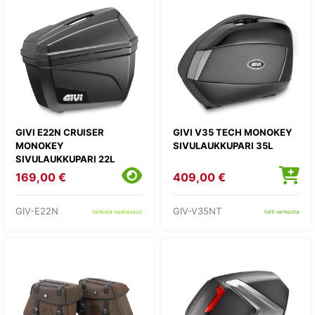
GIVI E22N CRUISER
GIVI V35 TECH MONOKEY
MONOKEY
SIVULAUKKUPARI 35L
SIVULAUKKUPARI 22L
169,00 €
409,00 €
GIV-E22N
GIV-V35NT
tarkista saatavuus
heti verkosta