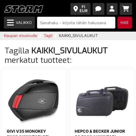
FI
EUR
VALIKKO
HAE
Kaupan etusivulle
Tagit
KAIKKI_SIVULAUKUT
Tagilla
KAIKKI_SIVULAUKUT
merkatut tuotteet:
GIVI V35 MONOKEY
HEPCO & BECKER JUNIOR