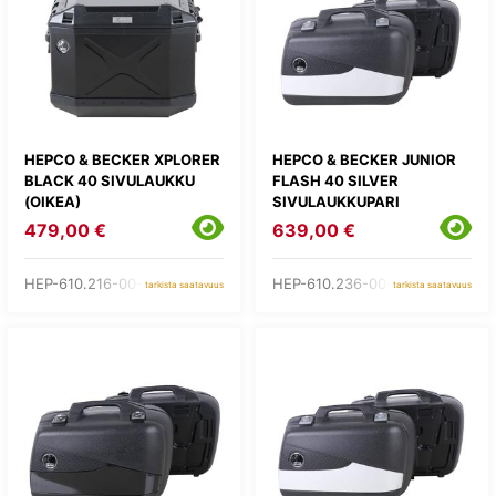
HEPCO & BECKER XPLORER
HEPCO & BECKER JUNIOR
BLACK 40 SIVULAUKKU
FLASH 40 SILVER
(OIKEA)
SIVULAUKKUPARI
479,00 €
639,00 €
HEP-610.216-00-01
HEP-610.236-00-09
tarkista saatavuus
tarkista saatavuus