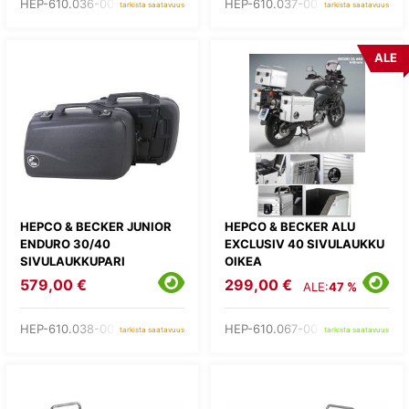
HEP-610.036-00-01
HEP-610.037-00-01
tarkista saatavuus
tarkista saatavuus
ALE
HEPCO & BECKER JUNIOR
HEPCO & BECKER ALU
ENDURO 30/40
EXCLUSIV 40 SIVULAUKKU
SIVULAUKKUPARI
OIKEA
579,00 €
299,00 €
ALE:
47 %
HEP-610.038-00-01
HEP-610.067-00-00
tarkista saatavuus
tarkista saatavuus