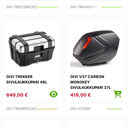
GIV-TRK33PACK2
GIV-TRK46BPACK2
tarkista saatavuus
tarkista saatavuus
GIVI TREKKER
GIVI V37 CARBON
SIVULAUKKUPARI 46L
MONOKEY
SIVULAUKKUPARI 37L
649,00 €
419,00 €
GIV-TRK46PACK2
GIV-V37NN
tarkista saatavuus
heti verkosta