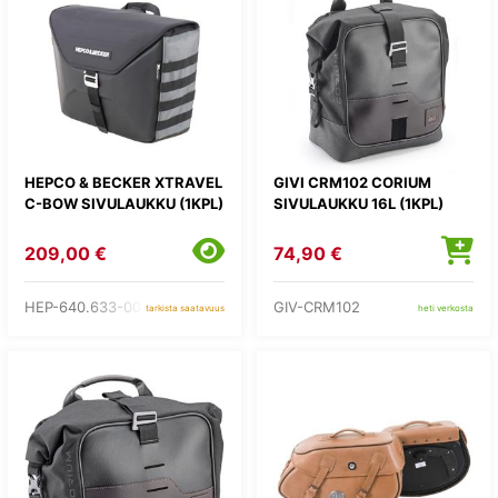
HEPCO & BECKER XTRAVEL
GIVI CRM102 CORIUM
C-BOW SIVULAUKKU (1KPL)
SIVULAUKKU 16L (1KPL)
209,00 €
74,90 €
HEP-640.633-00-01
GIV-CRM102
tarkista saatavuus
heti verkosta