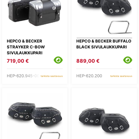
HEPCO & BECKER
HEPCO & BECKER BUFFALO
STRAYKER C-BOW
BLACK SIVULAUKKUPARI
SIVULAUKKUPARI
719,00 €
889,00 €
HEP-620.945-00-01
HEP-620.200
tarkista saatavuus
tarkista saatavuus