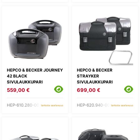
HEPCO & BECKER JOURNEY
HEPCO & BECKER
42 BLACK
STRAYKER
SIVULAUKKUPARI
SIVULAUKKUPARI
559,00 €
699,00 €
HEP-610.280-00-11
HEP-620.940-00-01
tarkista saatavuus
tarkista saatavuus