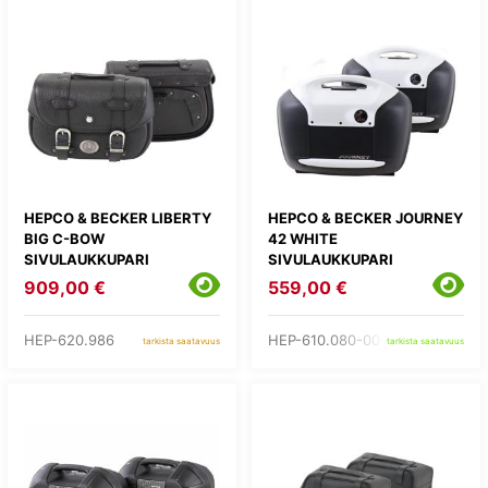
HEPCO & BECKER LIBERTY
HEPCO & BECKER JOURNEY
BIG C-BOW
42 WHITE
SIVULAUKKUPARI
SIVULAUKKUPARI
909,00 €
559,00 €
HEP-620.986
HEP-610.080-00-03
tarkista saatavuus
tarkista saatavuus