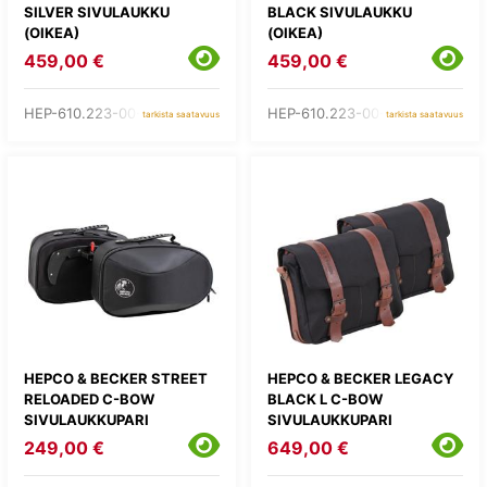
SILVER SIVULAUKKU
BLACK SIVULAUKKU
(OIKEA)
(OIKEA)
459,00 €
459,00 €
HEP-610.223-00-09
HEP-610.223-00-11
tarkista saatavuus
tarkista saatavuus
HEPCO & BECKER STREET
HEPCO & BECKER LEGACY
RELOADED C-BOW
BLACK L C-BOW
SIVULAUKKUPARI
SIVULAUKKUPARI
249,00 €
649,00 €