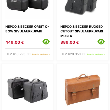
HEPCO & BECKER ORBIT C-
HEPCO & BECKER RUGGED
BOW SIVULAUKKUPARI
CUTOUT SIVULAUKKUPARI
MUSTA
449,00 €
889,00 €
HEP-610.293-00-01
HEP-620.350-00-01
tarkista saatavuus
tarkista saatavuus