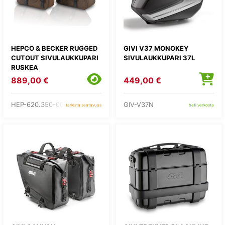
HEPCO & BECKER RUGGED
GIVI V37 MONOKEY
CUTOUT SIVULAUKKUPARI
SIVULAUKKUPARI 37L
RUSKEA
889,00 €
449,00 €
HEP-620.350-00-08
GIV-V37N
tarkista saatavuus
heti verkosta