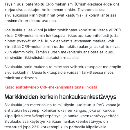
Täysin uusi patentoitu CRR-mekanismi (Crash-Replace-Ride on)
korjaa sivulaukkujen heikoimman lenkin. Tavanomaisissa
sivulaukuissa kiinnityshihnat ovat kaatumis- ja kolaritilanteissa
ensimmäinen rikkoutuva osa.
Jos laukkusi jää kiinni ja kiinnityshihnaan kohdistuu vetoa yli 200
kiloa, CRR-mekanismin lukituspala rikkoutuu suunnitellusti jotta
hihnat pysyvät ehjinä. Kun olet valmis jatkamaan matkaa, voit
kiinnittää CRR-mekanismiin uuden lukituspalan ja laukut toimivat
kuin aiemminkin. Tämän uuden mekanismin ansiosta et joudu
kärsimään rikkinäisistä laukuista reissullasi.
Sivulaukkuparin mukana toimitetaan vaihtolukituspalat molempiin
sivulaukkuihin. Uusia lukituspaloja voidaan tarvittaessa myös
toimittaa erikseen.
Katso esittelyvideo CRR-mekanismista tästä linkistä
Markkinoiden korkein hankauksenkestävyys
Sivulaukkujen materiaalina toimii täysin uudistunut PVC-vapaa ja
entistäkin kevyempi kolmikerroksinen kangas, joka on kaikkia
kilpailijoita kestävämpi repäisyn- ja hankauksenkestävyydeltään.
Sivulaukuissa käytetyn kankaan hankauksenkestävyys on
testatusti jopa 22% korkeampi kuin parhaalla kilpailevalla