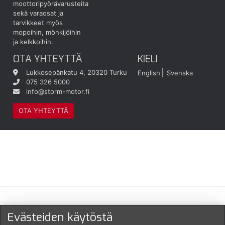
moottoripyörävarusteita
sekä varaosat ja
tarvikkeet myös
mopoihin, mönkijöihin
ja kelkkoihin.
OTA YHTEYTTÄ
KIELI
Lukkosepänkatu 4, 20320 Turku
English
Svenska
075 326 5000
info@storm-motor.fi
OTA YHTEYTTÄ
Maksu- ja toimitustavat
Evästeiden käytöstä