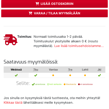
LISÄÄ OSTOSKORIIN
VARAA / TILAA MYYMÄLÄÄN
Toimitus:
Normaali toimitusaika 1-2 päivää.
Toimituskulut yksityisille alkaen 0 € (nouto
myymälästä).
Lue lisää toimitusehdoistamme...
Saatavuus myymälöissä:
Webissä
Tku
Vantaa
Tre
Lahti
Jkl
Selite:
varastossa
heti verkosta
tilauksesta
ei varastossa
Jos sinulla on kysymyksiä tästä tuotteesta, ota meihin yhteyttä!
Klikkaa tästä
lähettääksesi meille kysymyksen.