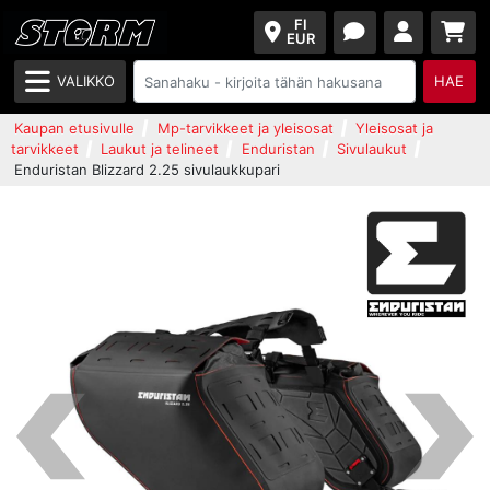
FI
EUR
VALIKKO
HAE
Kaupan etusivulle
Mp-tarvikkeet ja yleisosat
Yleisosat ja
tarvikkeet
Laukut ja telineet
Enduristan
Sivulaukut
Enduristan Blizzard 2.25 sivulaukkupari