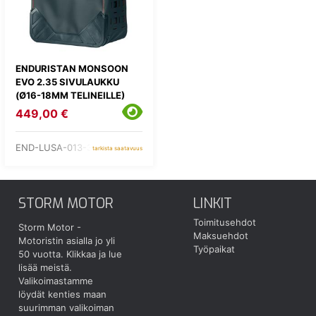
ENDURISTAN MONSOON
EVO 2.35 SIVULAUKKU
(Ø16-18MM TELINEILLE)
449,00 €
END-LUSA-013-35
tarkista saatavuus
STORM MOTOR
LINKIT
Toimitusehdot
Storm Motor -
Maksuehdot
Motoristin asialla jo yli
Työpaikat
50 vuotta.
Klikkaa ja lue
lisää meistä.
Valikoimastamme
löydät kenties maan
suurimman valikoiman