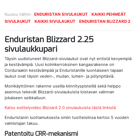
Kuuluu näihin:
ENDURISTAN SIVULAUKUT
KAIKKI PEHMEÄT
SIVULAUKUT
KAIKKI SIVULAUKUT
ENDURISTAN BLIZZARD 2
Enduristan Blizzard 2.25
sivulaukkupari
Täysin uudistuneet Blizzard-sivulaukut ovat nyt entistä kevyempiä
ja kestävämpiä. Uusi kolmikerroksinen kangasrakenne on
Corduraakin kestävämpää ja Enduristanille luontaiseen tapaan
laukut ovat täysin veden-, mudan, lumen- ja pölynpitäviä.
Monikäyttöinen rakenne useilla kiinnityspisteillä sekä helppo
asennus tekevät Blizzard-sivulaukuista loistavan valinnan
jokaiseen seikkailuun.
Katso esittelyvideo Blizzard 2.0 sivulaukuista tästä linkistä
Enduristanin luottamuksesta omiin tuotteisiinsa kertoo 5 vuoden
valmistajan takuu.
Patentoitu CRR-mekanismi