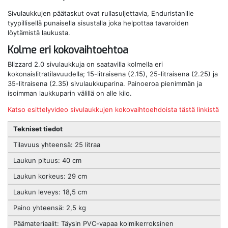
Sivulaukkujen päätaskut ovat rullasuljettavia, Enduristanille
tyypillisellä punaisella sisustalla joka helpottaa tavaroiden
löytämistä laukusta.
Kolme eri kokovaihtoehtoa
Blizzard 2.0 sivulaukkuja on saatavilla kolmella eri
kokonaislitratilavuudella; 15-litraisena (2.15), 25-litraisena (2.25) ja
35-litraisena (2.35) sivulaukkuparina. Painoeroa pienimmän ja
isoimman laukkuparin välillä on alle kilo.
Katso esittelyvideo sivulaukkujen kokovaihtoehdoista tästä linkistä
Tekniset tiedot
Tilavuus yhteensä: 25 litraa
Laukun pituus: 40 cm
Laukun korkeus: 29 cm
Laukun leveys: 18,5 cm
Paino yhteensä: 2,5 kg
Päämateriaalit: Täysin PVC-vapaa kolmikerroksinen