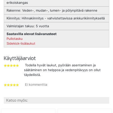
erikoiskangas
Rakenne: Veden-, mudan-, lumen- ja pölynpitävä rakenne
Kiinnitys: Hihnakiinnitys - vahvistettavissa ankkurikiinnityksellä
Valmistajan takuu: 5 vuotta
Saatavilla olevat lisävarusteet
Pullotasku
Sidekick-lisälaukut
Käyttäjäarviot
Todella hyvät laukut, pyörään asentaminen ja
säätäminen on helppoa ja vedenpitävyys on ollut
5
täydellistä.
tähdet
Ei kommenttia
5
tähdet
Katso myös: