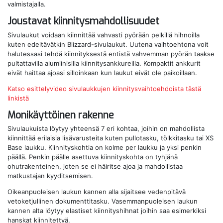
valmistajalla.
Joustavat kiinnitysmahdollisuudet
Sivulaukut voidaan kiinnittää vahvasti pyörään pelkillä hihnoilla
kuten edeltävätkin Blizzard-sivulaukut. Uutena vaihtoehtona voit
halutessasi tehdä kiinnityksestä entistä vahvemman pyörän taakse
pultattavilla alumiinisilla kiinnitysankkureilla. Kompaktit ankkurit
eivät haittaa ajoasi silloinkaan kun laukut eivät ole paikoillaan.
Katso esittelyvideo sivulaukkujen kiinnitysvaihtoehdoista tästä
linkistä
Monikäyttöinen rakenne
Sivulaukuista löytyy yhteensä 7 eri kohtaa, joihin on mahdollista
kiinnittää erilaisia lisävarusteita kuten pullotasku, tölkkitasku tai XS
Base laukku. Kiinnityskohtia on kolme per laukku ja yksi penkin
päällä. Penkin päälle asettuva kiinnityskohta on tyhjänä
ohutrakenteinen, joten se ei häiritse ajoa ja mahdollistaa
matkustajan kyyditsemisen.
Oikeanpuoleisen laukun kannen alla sijaitsee vedenpitävä
vetoketjullinen dokumenttitasku. Vasemmanpuoleisen laukun
kannen alta löytyy elastiset kiinnityshihnat joihin saa esimerkiksi
hanskat kiinnitettyä.