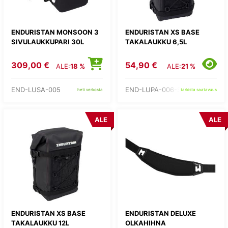
ENDURISTAN MONSOON 3
ENDURISTAN XS BASE
SIVULAUKKUPARI 30L
TAKALAUKKU 6,5L
309,00 €
54,90 €
ALE:
18 %
ALE:
21 %
END-LUSA-005
END-LUPA-006-S
heti verkosta
tarkista saatavuus
ALE
ALE
ENDURISTAN XS BASE
ENDURISTAN DELUXE
TAKALAUKKU 12L
OLKAHIHNA