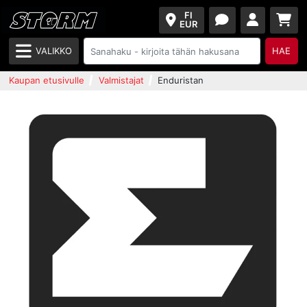
FI
EUR
VALIKKO
HAE
Kaupan etusivulle
Valmistajat
Enduristan