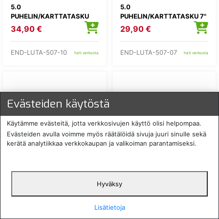
5.0
5.0
PUHELIN/KARTTATASKU
PUHELIN/KARTTATASKU 7"
10"
34,90 €
29,90 €
END-LUTA-507-10
END-LUTA-507-07
heti verkosta
heti verkosta
Evästeiden käytöstä
Käytämme evästeitä, jotta verkkosivujen käyttö olisi helpompaa.
Evästeiden avulla voimme myös räätälöidä sivuja juuri sinulle sekä
kerätä analytiikkaa verkkokaupan ja valikoiman parantamiseksi.
ENDURISTAN SANDSTORM
ENDURISTAN SANDSTORM
5.0 OLKAHIHNA
5.06 TANKKILAUKKU
Hyväksy
19,90 €
219,00 €
Lisätietoja