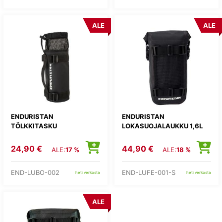
ALE
ALE
ENDURISTAN
ENDURISTAN
TÖLKKITASKU
LOKASUOJALAUKKU 1,6L
24,90 €
44,90 €
ALE:
17 %
ALE:
18 %
END-LUBO-002
END-LUFE-001-S
heti verkosta
heti verkosta
ALE