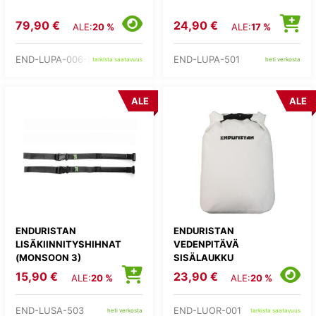
79,90 €
24,90 €
ALE:
20 %
ALE:
17 %
END-LUPA-006-L
END-LUPA-501
tarkista saatavuus
heti verkosta
ALE
ALE
ENDURISTAN
ENDURISTAN
LISÄKIINNITYSHIHNAT
VEDENPITÄVÄ
(MONSOON 3)
SISÄLAUKKU
15,90 €
23,90 €
ALE:
20 %
ALE:
20 %
END-LUSA-503
END-LUOR-001
heti verkosta
tarkista saatavuus