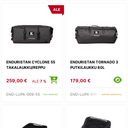
ALE
ENDURISTAN CYCLONE 55
ENDURISTAN TORNADO 3
TAKALAUKKU/REPPU
PUTKILAUKKU 80L
259,00 €
179,00 €
ALE:
7 %
END-LUPA-009-55
END-LUPA-010-80
heti verkosta
tarkista saatavuus