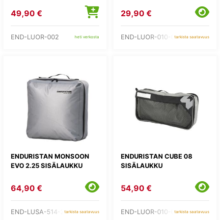
49,90 €
29,90 €
END-LUOR-002
END-LUOR-010-03
heti verkosta
tarkista saatavuus
ENDURISTAN MONSOON
ENDURISTAN CUBE 08
EVO 2.25 SISÄLAUKKU
SISÄLAUKKU
64,90 €
54,90 €
END-LUSA-514-25
END-LUOR-010-08
tarkista saatavuus
tarkista saatavuus