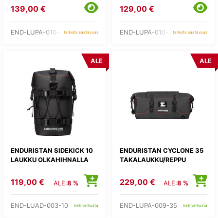
139,00 €
129,00 €
END-LUPA-010-30
END-LUPA-010-20
tarkista saatavuus
tarkista saatavuus
ALE
ALE
ENDURISTAN SIDEKICK 10
ENDURISTAN CYCLONE 35
LAUKKU OLKAHIHNALLA
TAKALAUKKU/REPPU
119,00 €
229,00 €
ALE:
8 %
ALE:
8 %
END-LUAD-003-10
END-LUPA-009-35
heti verkosta
heti verkosta