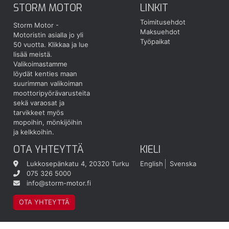
STORM MOTOR
LINKIT
Toimitusehdot
Storm Motor -
Maksuehdot
Motoristin asialla jo yli
Työpaikat
50 vuotta.
Klikkaa ja lue
lisää meistä.
Valikoimastamme
löydät kenties maan
suurimman valikoiman
moottoripyörävarusteita
sekä varaosat ja
tarvikkeet myös
mopoihin, mönkijöihin
ja kelkkoihin.
OTA YHTEYTTÄ
KIELI
Lukkosepänkatu 4, 20320 Turku
English
Svenska
075 326 5000
info@storm-motor.fi
OTA YHTEYTTÄ