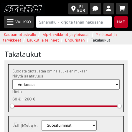
FI
EUR
VALIKKO
HAE
Kaupan etusivulle
Mp-tarvikkeet ja yleisosat
Yleisosat ja
tarvikkeet
Laukut ja telineet
Enduristan
Takalaukut
Takalaukut
Suodata tuotelistaa ominaisuuksien mukaan:
Näytä saatavuus
Hinta
60 €
-
260 €
Järjestys: