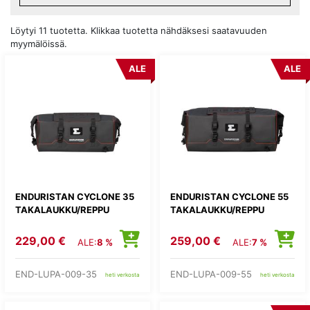
Löytyi 11 tuotetta. Klikkaa tuotetta nähdäksesi saatavuuden
myymälöissä.
ALE
ALE
ENDURISTAN CYCLONE 35
ENDURISTAN CYCLONE 55
TAKALAUKKU/REPPU
TAKALAUKKU/REPPU
229,00 €
259,00 €
ALE:
8 %
ALE:
7 %
END-LUPA-009-35
END-LUPA-009-55
heti verkosta
heti verkosta