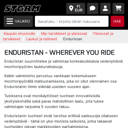
FI
EUR
VALIKKO
HAE
Kaupan etusivulle
Mp-tarvikkeet ja yleisosat
Yleisosat ja
tarvikkeet
Laukut ja telineet
Enduristan
ENDURISTAN - WHEREVER YOU RIDE
Enduristan suunnittelee ja valmistaa korkealuokkaisia vedenpitäviä
moottoripyörien laukkuratkaisuja.
Kaikki valmistettu perustuu vankkaan kokemukseen
moottoripyörällä matkustamisesta, joka on ollut olennainen osa
Enduristanin tiimin elämää useiden vuosien ajan.
Tuloksena ovat monikäyttöiset tuotteet innovatiivisilla
yksityiskohdilla sekä paras mahdollinen laatu, jota tukee
valmistajan tarjoama 5 vuoden takuu.
Enduristanin tuotteet eivät tarvitse erillisiä sadesuojia ollakseen
vedenpitäviä - tämä on yksi monista seikoista, jotka takaavat
tuotteiden olevan markkinoiden parhaimmistoa.