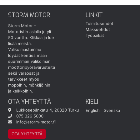
STORM MOTOR
LINKIT
Toimitusehdot
Storm Motor -
Maksuehdot
Motoristin asialla jo yli
Työpaikat
50 vuotta.
Klikkaa ja lue
lisää meistä.
Valikoimastamme
löydät kenties maan
suurimman valikoiman
moottoripyörävarusteita
sekä varaosat ja
tarvikkeet myös
mopoihin, mönkijöihin
ja kelkkoihin.
OTA YHTEYTTÄ
KIELI
Lukkosepänkatu 4, 20320 Turku
English
Svenska
075 326 5000
info@storm-motor.fi
OTA YHTEYTTÄ