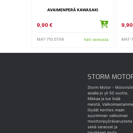
AVAIMENPERÄ KAWASAKI
9,90 €
9,90
MAT-710.07.69
MAT-7
heti verkosta
STORM MOTO
Storm Motor - Motoristi
asialla jo yli 50 vuotta.
Klikkaa ja lue lisää
meistä.
Valikoimastamm
löydät kenties maan
suurimman valikoiman
moottoripyörävarusteita
sekä varaosat ja
tarvikkeet myös