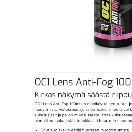
OC1 Lens Anti-Fog 10
Kirkas näkymä säästä riipp
OC1 Lens Anti Fog 100ml on monikäyttöinen tuote, jolla 
muovilinssit. Motocross ajolasien lisäksi aineella voi kä
sukelluslasit ja paljon muuta. Neste jättää kuivues
pinnoitteen joka estää tehokkaasti huurteen muodo
Ohut suojakalvo estää huurteen muodostumista