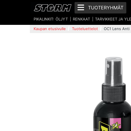
TUOTERYHMÄT
PIKALINKIT:
ÖLJYT
RENKAAT
TARVIKKEET JA YL
Kaupan etusivulle
Tuoteluettelot
OC1 Lens Anti