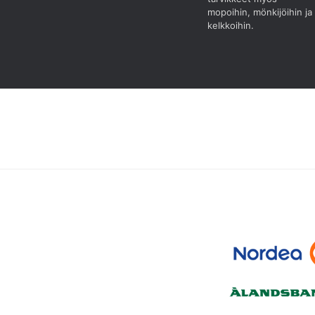
mopoihin, mönkijöihin ja
kelkkoihin.