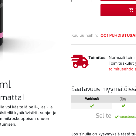
Kuuluu näihin:
OC1 PUHDISTUSA
Toimitus:
Normaali toimi
Toimituskulut 
toimitusehdoi
0ml
Saatavuus myymälöiss
umatta!
Webissä
Tku
voi käsitellä peili-, lasi- ja
sitellä kypärävisiirit, suoja- ja
Selite:
varastoss
saan mikroskooppisen ohuen
stumisen.
Jos sinulla on kysymyksiä tästä t