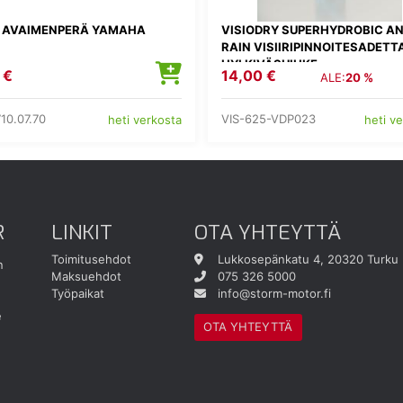
AVAIMENPERÄ YAMAHA
VISIODRY SUPERHYDROBIC AN
RAIN VISIIRIPINNOITESADETT
HYLKIVÄSUIHKE
 €
14,00 €
ALE:
20 %
10.07.70
VIS-625-VDP023
heti verkosta
heti v
R
LINKIT
OTA YHTEYTTÄ
Toimitusehdot
Lukkosepänkatu 4, 20320 Turku
n
Maksuehdot
075 326 5000
Työpaikat
info@storm-motor.fi
e
OTA YHTEYTTÄ