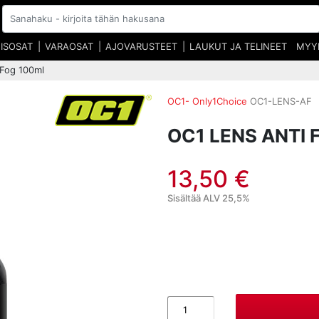
EISOSAT
VARAOSAT
AJOVARUSTEET
LAUKUT JA TELINEET
MYY
 Fog 100ml
OC1- Only1Choice
OC1-LENS-AF
OC1 LENS ANTI 
13,50 €
Sisältää ALV 25,5%