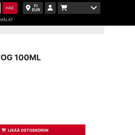
FI
HAE
EUR
MÄLÄT
FOG 100ML
LISÄÄ OSTOSKORIIN