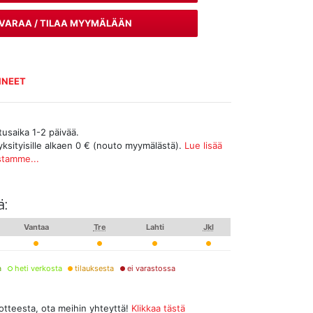
VARAA / TILAA MYYMÄLÄÄN
INEET
tusaika 1-2 päivää.
yksityisille alkaen 0 € (nouto myymälästä).
Lue lisää
stamme...
ä:
Vantaa
Tre
Lahti
Jkl
a
heti verkosta
tilauksesta
ei varastossa
uotteesta, ota meihin yhteyttä!
Klikkaa tästä