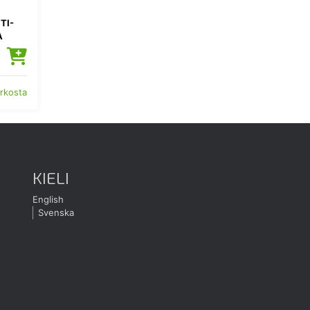
TI-
A
erkosta
KIELI
English
Svenska