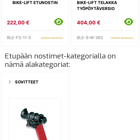
BIKE-LIFT ETUNOSTIN
BIKE-LIFT TELAKKA
TYÖPÖYTÄVERSIO
222,00 €
404,00 €
BLE-FS-11-S
BLE-9-W-36S
tarkista saatavuus
tarkista saatavuus
Etupään nostimet-kategorialla on
nämä alakategoriat:
SOVITTEET