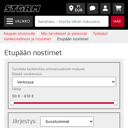
FI
EUR
VALIKKO
HAE
Kaupan etusivulle
Mp-tarvikkeet ja yleisosat
Työkalut
Varikkotelineet ja nostimet
Etupään nostimet
Etupään nostimet
Suodata tuotelistaa ominaisuuksien mukaan:
Näytä saatavuus
Hinta
50 €
-
410 €
Järjestys: