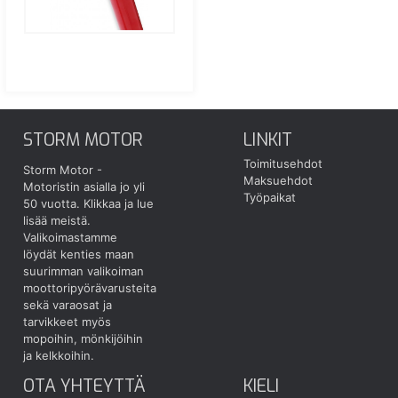
STORM MOTOR
LINKIT
Toimitusehdot
Storm Motor -
Maksuehdot
Motoristin asialla jo yli
Työpaikat
50 vuotta.
Klikkaa ja lue
lisää meistä.
Valikoimastamme
löydät kenties maan
suurimman valikoiman
moottoripyörävarusteita
sekä varaosat ja
tarvikkeet myös
mopoihin, mönkijöihin
ja kelkkoihin.
OTA YHTEYTTÄ
KIELI