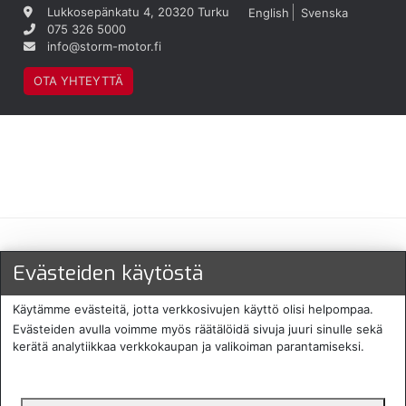
Lukkosepänkatu 4, 20320 Turku
English
Svenska
075 326 5000
info@storm-motor.fi
OTA YHTEYTTÄ
Maksu- ja toimitustavat
Evästeiden käytöstä
Käytämme evästeitä, jotta verkkosivujen käyttö olisi helpompaa.
Evästeiden avulla voimme myös räätälöidä sivuja juuri sinulle sekä
kerätä analytiikkaa verkkokaupan ja valikoiman parantamiseksi.