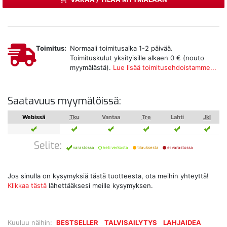
Toimitus:
Normaali toimitusaika 1-2 päivää.
Toimituskulut yksityisille alkaen 0 € (nouto
myymälästä).
Lue lisää toimitusehdoistamme...
Saatavuus myymälöissä:
Webissä
Tku
Vantaa
Tre
Lahti
Jkl
Selite:
varastossa
heti verkosta
tilauksesta
ei varastossa
Jos sinulla on kysymyksiä tästä tuotteesta, ota meihin yhteyttä!
Klikkaa tästä
lähettääksesi meille kysymyksen.
Kuuluu näihin:
BESTSELLER
TALVISAILYTYS
LAHJAIDEA