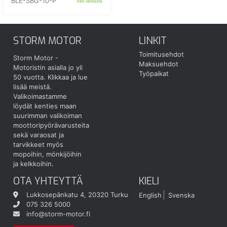
BLE-SBG-10-P
heti verkosta
STORM MOTOR
LINKIT
Toimitusehdot
Storm Motor -
Maksuehdot
Motoristin asialla jo yli
Työpaikat
50 vuotta.
Klikkaa ja lue
lisää meistä.
Valikoimastamme
löydät kenties maan
suurimman valikoiman
moottoripyörävarusteita
sekä varaosat ja
tarvikkeet myös
mopoihin, mönkijöihin
ja kelkkoihin.
OTA YHTEYTTÄ
KIELI
Lukkosepänkatu 4, 20320 Turku
English
Svenska
075 326 5000
info@storm-motor.fi