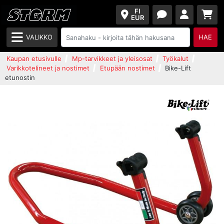
FI
EUR
VALIKKO
HAE
Kaupan etusivulle
Mp-tarvikkeet ja yleisosat
Työkalut
Varikkotelineet ja nostimet
Etupään nostimet
Bike-Lift
etunostin