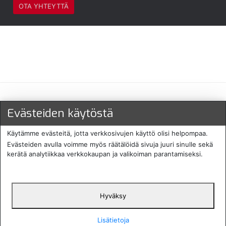
OTA YHTEYTTÄ
Maksu- ja toimitustavat
Evästeiden käytöstä
Käytämme evästeitä, jotta verkkosivujen käyttö olisi helpompaa.
Evästeiden avulla voimme myös räätälöidä sivuja juuri sinulle sekä
kerätä analytiikkaa verkkokaupan ja valikoiman parantamiseksi.
Hyväksy
English
Protecomp
Copyright 2024. All rights
Svenska
2024
reserved
Lisätietoja