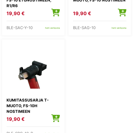
R1/R6
19,90 €
19,90 €
BLE-SAC-Y-10
BLE-SAG-10
heti verkosta
heti verkosta
KUMITASSUSARJA T-
MUOTO, FS-10H
NOSTIMEEN
19,90 €