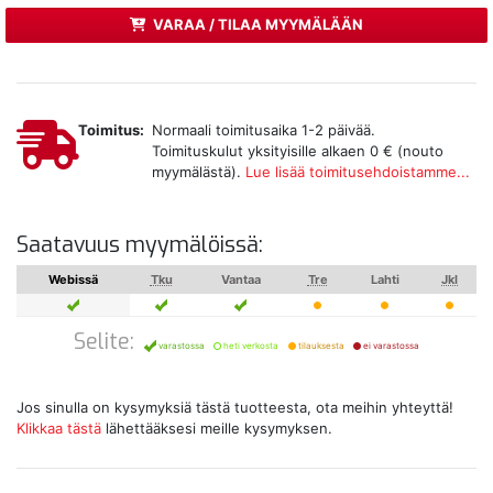
VARAA / TILAA MYYMÄLÄÄN
Toimitus:
Normaali toimitusaika 1-2 päivää.
Toimituskulut yksityisille alkaen 0 € (nouto
myymälästä).
Lue lisää toimitusehdoistamme...
Saatavuus myymälöissä:
Webissä
Tku
Vantaa
Tre
Lahti
Jkl
Selite:
varastossa
heti verkosta
tilauksesta
ei varastossa
Jos sinulla on kysymyksiä tästä tuotteesta, ota meihin yhteyttä!
Klikkaa tästä
lähettääksesi meille kysymyksen.