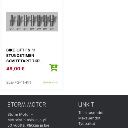
BIKE-LIFT FS-11
ETUNOSTIMEN
SOVITETAPIT 7KPL
48,00 €
BLE-FS-11-KIT
heti verkosta
STORM MOTOR
LINKIT
Toimitusehdot
Storm Motor -
Maksuehdot
Motoristin asialla jo yli
Työpaikat
50 vuotta.
Klikkaa ja lue