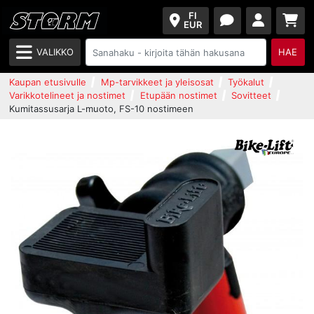
FI
EUR
VALIKKO
HAE
Kaupan etusivulle
Mp-tarvikkeet ja yleisosat
Työkalut
Varikkotelineet ja nostimet
Etupään nostimet
Sovitteet
Kumitassusarja L-muoto, FS-10 nostimeen