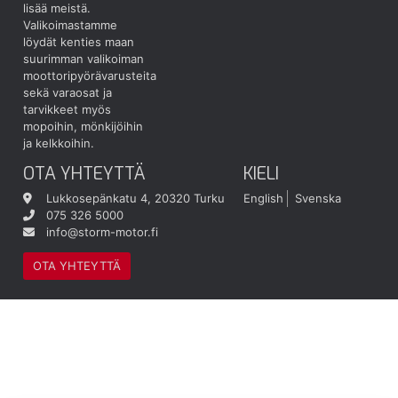
lisää meistä.
Valikoimastamme
löydät kenties maan
suurimman valikoiman
moottoripyörävarusteita
sekä varaosat ja
tarvikkeet myös
mopoihin, mönkijöihin
ja kelkkoihin.
OTA YHTEYTTÄ
KIELI
Lukkosepänkatu 4, 20320 Turku
English
Svenska
075 326 5000
info@storm-motor.fi
OTA YHTEYTTÄ