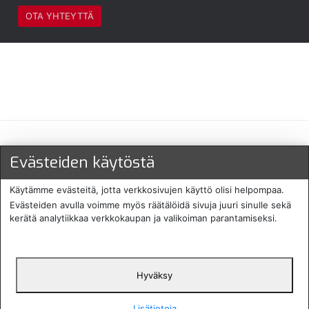
OTA YHTEYTTÄ
Maksu- ja toimitustavat
Evästeiden käytöstä
Käytämme evästeitä, jotta verkkosivujen käyttö olisi helpompaa.
Evästeiden avulla voimme myös räätälöidä sivuja juuri sinulle sekä
kerätä analytiikkaa verkkokaupan ja valikoiman parantamiseksi.
Hyväksy
English
Protecomp
Copyright 2024. All rights
Svenska
2024
reserved
Lisätietoja