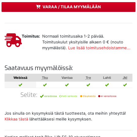
VARAA / TILAA MYYMÄLÄÄN
Toimitus:
Normaali toimitusaika 1-2 päivää.
Toimituskulut yksityisille alkaen 0 € (nouto
myymälästä).
Lue lisää toimitusehdoistamme...
Saatavuus myymälöissä:
Webissä
Tku
Vantaa
Tre
Lahti
Jkl
Selite:
varastossa
heti verkosta
tilauksesta
ei varastossa
Jos sinulla on kysymyksiä tästä tuotteesta, ota meihin yhteyttä!
Klikkaa tästä
lähettääksesi meille kysymyksen.
Kartion malliset tapit Bike-Lift FS-10 etunostimeen.