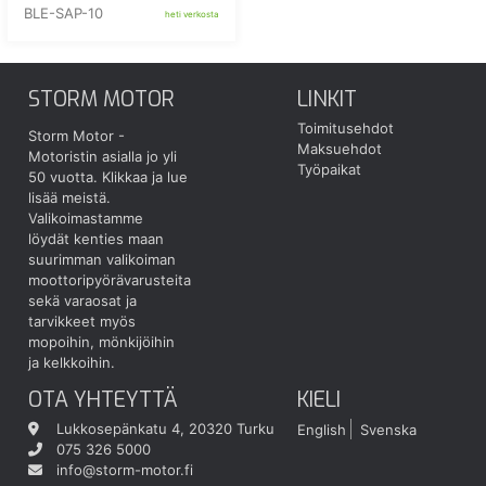
BLE-SAP-10
heti verkosta
STORM MOTOR
LINKIT
Toimitusehdot
Storm Motor -
Maksuehdot
Motoristin asialla jo yli
Työpaikat
50 vuotta.
Klikkaa ja lue
lisää meistä.
Valikoimastamme
löydät kenties maan
suurimman valikoiman
moottoripyörävarusteita
sekä varaosat ja
tarvikkeet myös
mopoihin, mönkijöihin
ja kelkkoihin.
OTA YHTEYTTÄ
KIELI
Lukkosepänkatu 4, 20320 Turku
English
Svenska
075 326 5000
info@storm-motor.fi