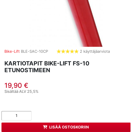
Bike-Lift
BLE-SAC-10CP
2 käyttäjäarviota
5,0
tähdet
KARTIOTAPIT BIKE-LIFT FS-10
ETUNOSTIMEEN
19,90 €
Sisältää ALV 25,5%
LISÄÄ OSTOSKORIIN