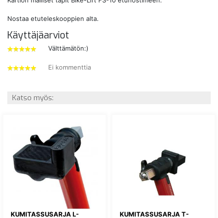
Nostaa etuteleskooppien alta.
Käyttäjäarviot
Välttämätön:)
5
tähdet
Ei kommenttia
5
tähdet
Katso myös:
KUMITASSUSARJA L-
KUMITASSUSARJA T-