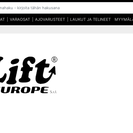
SAT
VARAOSAT
AJOVARUSTEET
LAUKUT JA TELINEET
MYYMÄL