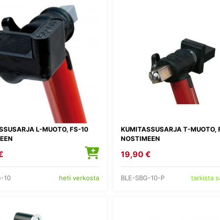
SSUSARJA L-MUOTO, FS-10
KUMITASSUSARJA T-MUOTO, 
EEN
NOSTIMEEN
€
19,90 €
-10
BLE-SBG-10-P
heti verkosta
tarkista 