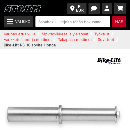
FI
EUR
VALIKKO
HAE
Kaupan etusivulle
Mp-tarvikkeet ja yleisosat
Työkalut
Varikkotelineet ja nostimet
Takapään nostimet
Sovitteet
Bike-Lift RS-16 sovite Honda