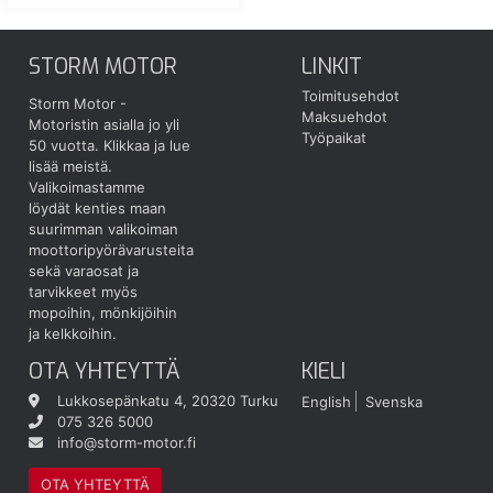
STORM MOTOR
LINKIT
Toimitusehdot
Storm Motor -
Maksuehdot
Motoristin asialla jo yli
Työpaikat
50 vuotta.
Klikkaa ja lue
lisää meistä.
Valikoimastamme
löydät kenties maan
suurimman valikoiman
moottoripyörävarusteita
sekä varaosat ja
tarvikkeet myös
mopoihin, mönkijöihin
ja kelkkoihin.
OTA YHTEYTTÄ
KIELI
Lukkosepänkatu 4, 20320 Turku
English
Svenska
075 326 5000
info@storm-motor.fi
OTA YHTEYTTÄ