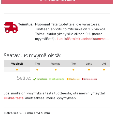
Toimitus:
Huomaa!
Tätä tuotetta ei ole varastossa.
Tuotteen arvioitu toimitusaika on 1-2 viikkoa.
Toimituskulut yksityisille alkaen 0 € (nouto
myymälästä).
Lue lisää toimitusehdoistamme...
Saatavuus myymälöissä:
Webissä
Tku
Vantaa
Tre
Lahti
Jkl
Selite:
varastossa
heti verkosta
tilauksesta
ei varastossa
Jos sinulla on kysymyksiä tästä tuotteesta, ota meihin yhteyttä!
Klikkaa tästä
lähettääksesi meille kysymyksen.
Halkaisija 28,7 mm / 24.9 mm