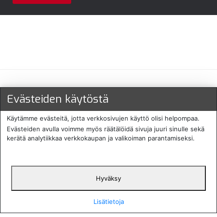
Maksu- ja toimitustavat
Evästeiden käytöstä
Käytämme evästeitä, jotta verkkosivujen käyttö olisi helpompaa.
Evästeiden avulla voimme myös räätälöidä sivuja juuri sinulle sekä
kerätä analytiikkaa verkkokaupan ja valikoiman parantamiseksi.
Hyväksy
English
Protecomp
Copyright 2024. All rights
Svenska
2024
reserved
Lisätietoja