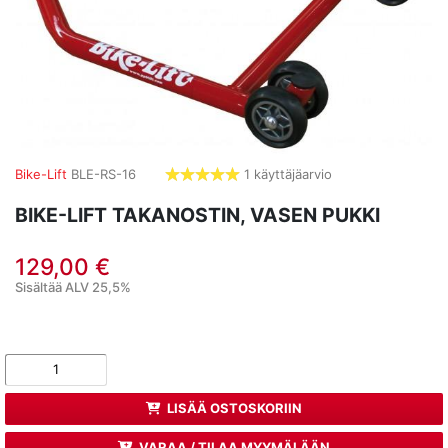
Bike-Lift
BLE-RS-16
1 käyttäjäarvio
5,0
tähdet
BIKE-LIFT TAKANOSTIN, VASEN PUKKI
129,00 €
Sisältää ALV 25,5%
LISÄÄ OSTOSKORIIN
VARAA / TILAA MYYMÄLÄÄN