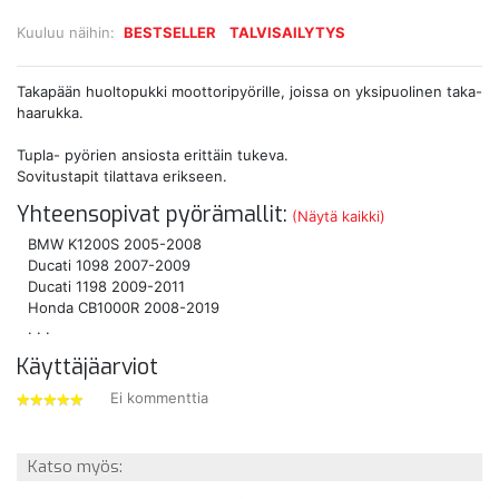
Kuuluu näihin:
BESTSELLER
TALVISAILYTYS
Takapään huoltopukki moottoripyörille, joissa on yksipuolinen taka-
haarukka.
Tupla- pyörien ansiosta erittäin tukeva.
Sovitustapit tilattava erikseen.
Yhteensopivat pyörämallit:
(Näytä kaikki)
BMW K1200S 2005-2008
Ducati 1098 2007-2009
Ducati 1198 2009-2011
Honda CB1000R 2008-2019
. . .
Käyttäjäarviot
Ei kommenttia
5
tähdet
Katso myös: