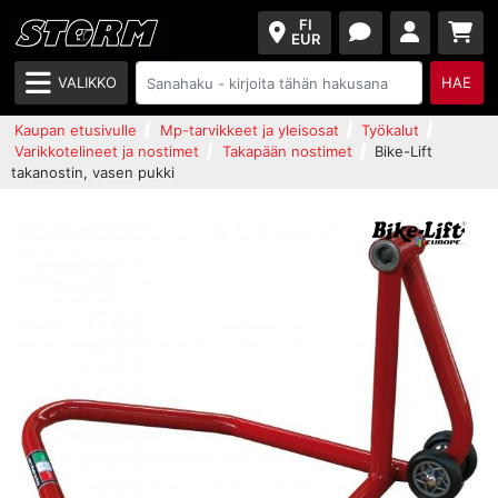
FI
EUR
VALIKKO
HAE
Kaupan etusivulle
Mp-tarvikkeet ja yleisosat
Työkalut
Varikkotelineet ja nostimet
Takapään nostimet
Bike-Lift
takanostin, vasen pukki