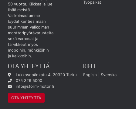
Työpaikat
50 vuotta.
Klikkaa ja lue
lisää meistä.
Valikoimastamme
löydät kenties maan
suurimman valikoiman
moottoripyörävarusteita
sekä varaosat ja
tarvikkeet myös
mopoihin, mönkijöihin
ja kelkkoihin.
OTA YHTEYTTÄ
KIELI
Lukkosepänkatu 4, 20320 Turku
English
Svenska
075 326 5000
info@storm-motor.fi
OTA YHTEYTTÄ