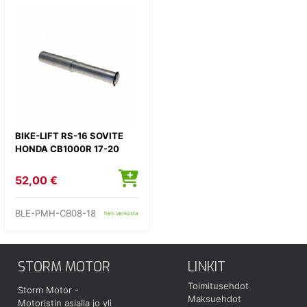
BIKE-LIFT RS-16 SOVITE
HONDA CB1000R 17-20
52,00 €
BLE-PMH-CB08-18
heti verkosta
STORM MOTOR
LINKIT
Toimitusehdot
Storm Motor -
Maksuehdot
Motoristin asialla jo yli