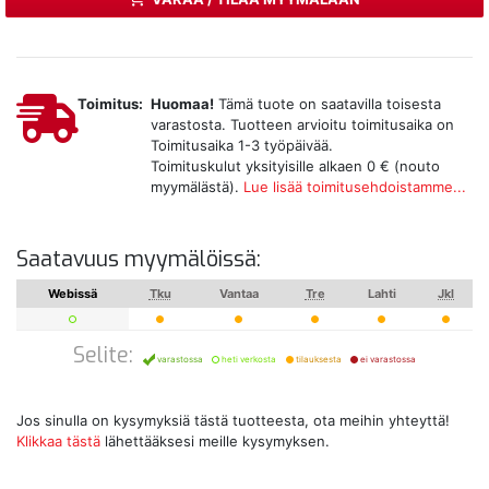
Toimitus:
Huomaa!
Tämä tuote on saatavilla toisesta
varastosta. Tuotteen arvioitu toimitusaika on
Toimitusaika 1-3 työpäivää.
Toimituskulut yksityisille alkaen 0 € (nouto
myymälästä).
Lue lisää toimitusehdoistamme...
Saatavuus myymälöissä:
Webissä
Tku
Vantaa
Tre
Lahti
Jkl
Selite:
varastossa
heti verkosta
tilauksesta
ei varastossa
Jos sinulla on kysymyksiä tästä tuotteesta, ota meihin yhteyttä!
Klikkaa tästä
lähettääksesi meille kysymyksen.