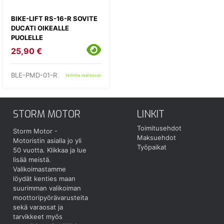
BIKE-LIFT RS-16-R SOVITE
DUCATI OIKEALLE
PUOLELLE
25,90 €
BLE-PMD-01-R
tarkista saatavuus
STORM MOTOR
LINKIT
Toimitusehdot
Storm Motor -
Maksuehdot
Motoristin asialla jo yli
Työpaikat
50 vuotta.
Klikkaa ja lue
lisää meistä.
Valikoimastamme
löydät kenties maan
suurimman valikoiman
moottoripyörävarusteita
sekä varaosat ja
tarvikkeet myös