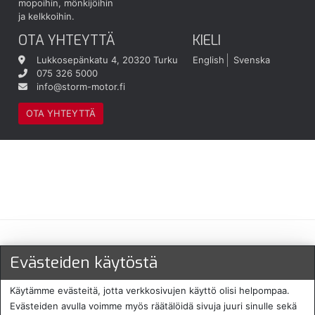
mopoihin, mönkijöihin
ja kelkkoihin.
OTA YHTEYTTÄ
KIELI
Lukkosepänkatu 4, 20320 Turku
English
Svenska
075 326 5000
info@storm-motor.fi
OTA YHTEYTTÄ
Maksu- ja toimitustavat
Evästeiden käytöstä
Käytämme evästeitä, jotta verkkosivujen käyttö olisi helpompaa.
Evästeiden avulla voimme myös räätälöidä sivuja juuri sinulle sekä