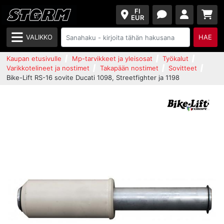
FI
EUR
VALIKKO
HAE
Kaupan etusivulle
Mp-tarvikkeet ja yleisosat
Työkalut
Varikkotelineet ja nostimet
Takapään nostimet
Sovitteet
Bike-Lift RS-16 sovite Ducati 1098, Streetfighter ja 1198