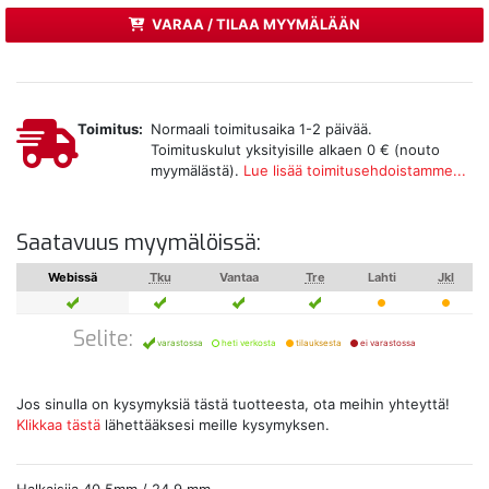
VARAA / TILAA MYYMÄLÄÄN
Toimitus:
Normaali toimitusaika 1-2 päivää.
Toimituskulut yksityisille alkaen 0 € (nouto
myymälästä).
Lue lisää toimitusehdoistamme...
Saatavuus myymälöissä:
Webissä
Tku
Vantaa
Tre
Lahti
Jkl
Selite:
varastossa
heti verkosta
tilauksesta
ei varastossa
Jos sinulla on kysymyksiä tästä tuotteesta, ota meihin yhteyttä!
Klikkaa tästä
lähettääksesi meille kysymyksen.
Halkaisija 40,5mm / 24,9 mm