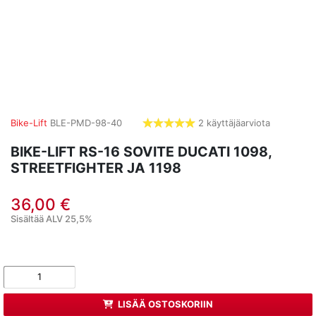
Bike-Lift
BLE-PMD-98-40
2 käyttäjäarviota
5,0
tähdet
BIKE-LIFT RS-16 SOVITE DUCATI 1098,
STREETFIGHTER JA 1198
36,00 €
Sisältää ALV 25,5%
LISÄÄ OSTOSKORIIN