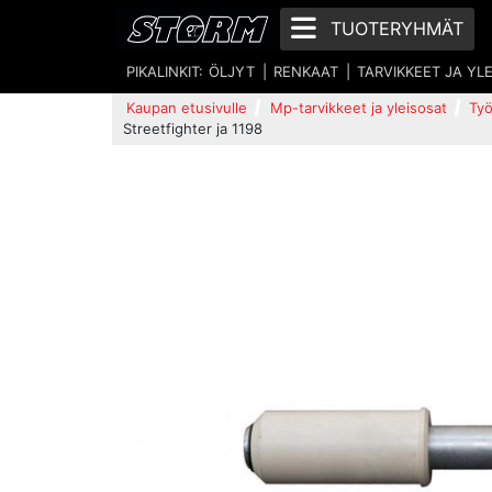
TUOTERYHMÄT
PIKALINKIT:
ÖLJYT
RENKAAT
TARVIKKEET JA YL
Kaupan etusivulle
Mp-tarvikkeet ja yleisosat
Työ
Streetfighter ja 1198