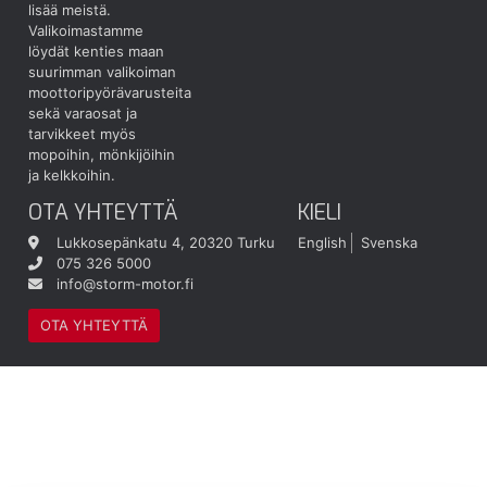
lisää meistä.
Valikoimastamme
löydät kenties maan
suurimman valikoiman
moottoripyörävarusteita
sekä varaosat ja
tarvikkeet myös
mopoihin, mönkijöihin
ja kelkkoihin.
OTA YHTEYTTÄ
KIELI
Lukkosepänkatu 4, 20320 Turku
English
Svenska
075 326 5000
info@storm-motor.fi
OTA YHTEYTTÄ