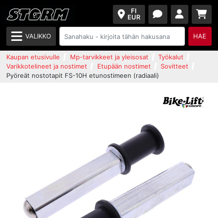
FI
EUR
VALIKKO
HAE
Kaupan etusivulle
Mp-tarvikkeet ja yleisosat
Työkalut
Varikkotelineet ja nostimet
Etupään nostimet
Sovitteet
Pyöreät nostotapit FS-10H etunostimeen (radiaali)