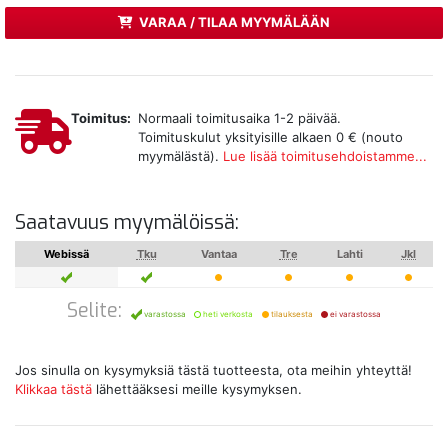
VARAA / TILAA MYYMÄLÄÄN
Toimitus:
Normaali toimitusaika 1-2 päivää.
Toimituskulut yksityisille alkaen 0 € (nouto
myymälästä).
Lue lisää toimitusehdoistamme...
Saatavuus myymälöissä:
Webissä
Tku
Vantaa
Tre
Lahti
Jkl
Selite:
varastossa
heti verkosta
tilauksesta
ei varastossa
Jos sinulla on kysymyksiä tästä tuotteesta, ota meihin yhteyttä!
Klikkaa tästä
lähettääksesi meille kysymyksen.