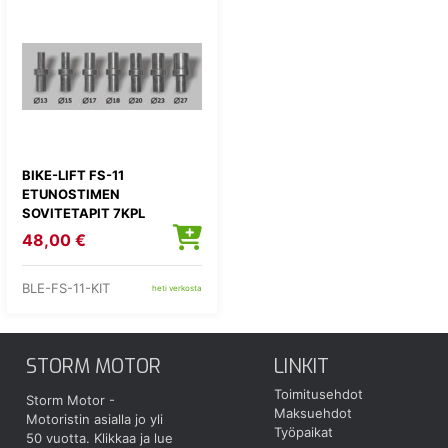
BIKE-LIFT FS-11
ETUNOSTIMEN
SOVITETAPIT 7KPL
48,00 €
BLE-FS-11-KIT
heti verkosta
STORM MOTOR
LINKIT
Toimitusehdot
Storm Motor -
Maksuehdot
Motoristin asialla jo yli
Työpaikat
50 vuotta.
Klikkaa ja lue