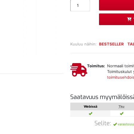
Kuuluu näihin:
BESTSELLER
TA
Toimitus:
Normaali toimi
Toimituskulut 
toimitusehdoi
Saatavuus myymälöiss
Webissä
Tku
Selite:
varastoss