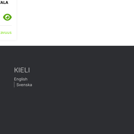
TALA
atavuus
KIELI
English
Svenska