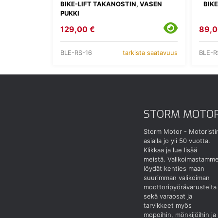
BIKE-LIFT TAKANOSTIN, VASEN
BIK
PUKKI
129,00 €
89,0
BLE-RS-16
BLE-R
tarkista saatavuus
STORM MOTO
Storm Motor - Motoristi
asialla jo yli 50 vuotta.
Klikkaa ja lue lisää
meistä.
Valikoimastamm
löydät kenties maan
suurimman valikoiman
moottoripyörävarusteita
sekä varaosat ja
tarvikkeet myös
mopoihin, mönkijöihin ja