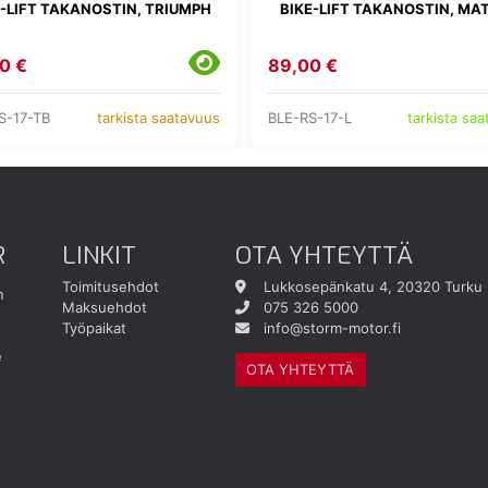
E-LIFT TAKANOSTIN, TRIUMPH
BIKE-LIFT TAKANOSTIN, MA
0 €
89,00 €
S-17-TB
BLE-RS-17-L
tarkista saatavuus
tarkista sa
R
LINKIT
OTA YHTEYTTÄ
Toimitusehdot
Lukkosepänkatu 4, 20320 Turku
n
Maksuehdot
075 326 5000
Työpaikat
info@storm-motor.fi
e
OTA YHTEYTTÄ