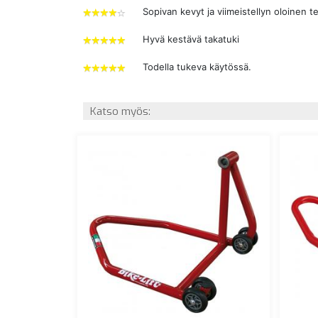
Sopivan kevyt ja viimeistellyn oloinen te
4
tähdet
Hyvä kestävä takatuki
5
tähdet
Todella tukeva käytössä.
5
tähdet
Katso myös: