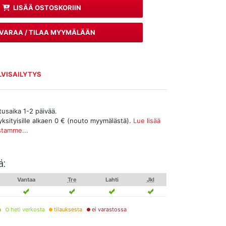
LISÄÄ OSTOSKORIIN
VARAA / TILAA MYYMÄLÄÄN
LVISAILYTYS
tusaika 1-2 päivää.
yksityisille alkaen 0 € (nouto myymälästä).
Lue lisää
stamme...
ä:
Vantaa
Tre
Lahti
Jkl
a
heti verkosta
tilauksesta
ei varastossa