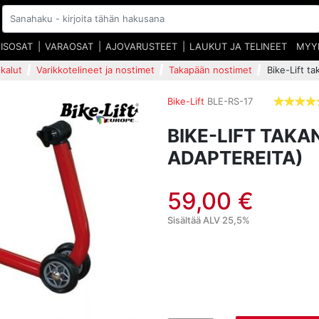
EISOSAT
VARAOSAT
AJOVARUSTEET
LAUKUT JA TELINEET
MYY
kalut
Varikkotelineet ja nostimet
Takapään nostimet
Bike-Lift ta
Bike-Lift
BLE-RS-17
BIKE-LIFT TAKA
ADAPTEREITA)
59,00 €
Sisältää ALV 25,5%