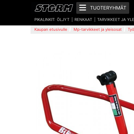
TUOTERYHMÄT
PIKALINKIT:
ÖLJYT
RENKAAT
TARVIKKEET JA YL
Kaupan etusivulle
Mp-tarvikkeet ja yleisosat
Työ