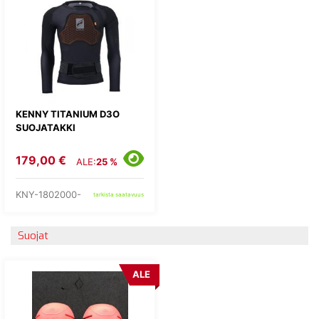
KENNY TITANIUM D3O
SUOJATAKKI
179,00 €
ALE:
25 %
KNY-1802000-
tarkista saatavuus
Suojat
ALE