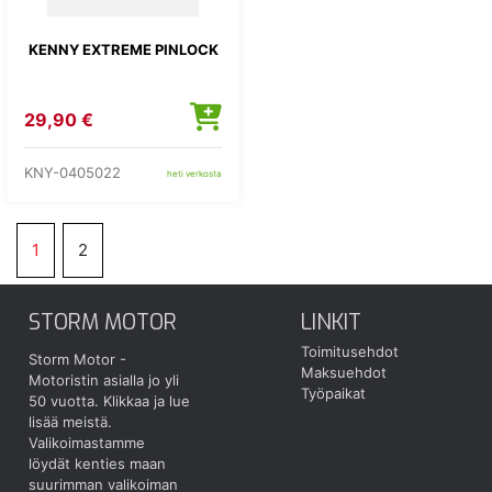
KENNY EXTREME PINLOCK
29,90 €
KNY-0405022
heti verkosta
1
2
STORM MOTOR
LINKIT
Toimitusehdot
Storm Motor -
Maksuehdot
Motoristin asialla jo yli
Työpaikat
50 vuotta.
Klikkaa ja lue
lisää meistä.
Valikoimastamme
löydät kenties maan
suurimman valikoiman