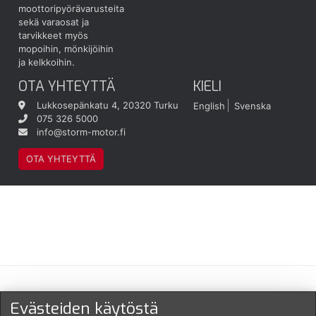
moottoripyörävarusteita
sekä varaosat ja
tarvikkeet myös
mopoihin, mönkijöihin
ja kelkkoihin.
OTA YHTEYTTÄ
KIELI
Lukkosepänkatu 4, 20320 Turku
English
Svenska
075 326 5000
info@storm-motor.fi
OTA YHTEYTTÄ
Maksu- ja toimitustavat
Evästeiden käytöstä