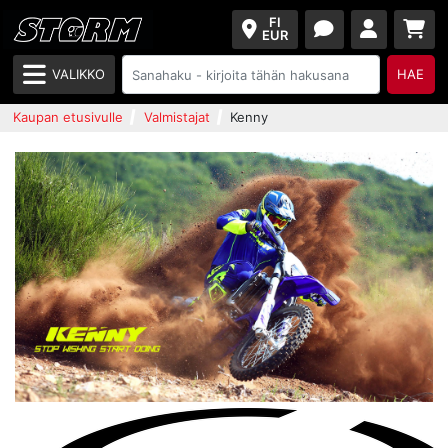
FI
EUR
VALIKKO
HAE
Kaupan etusivulle
Valmistajat
Kenny