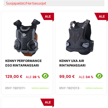
Suojapaidat/Hartiasuojat
ALE
ALE
KENNY PERFORMANCE
KENNY UXA AIR
D3O RINTAPANSSARI
RINTAPANSSARI
129,00 €
99,00 €
ALE:
26 %
ALE:
34 %
KNY-1901011-
KNY-1901013-
tarkista saatavuus
tarkista saatavuus
ALE