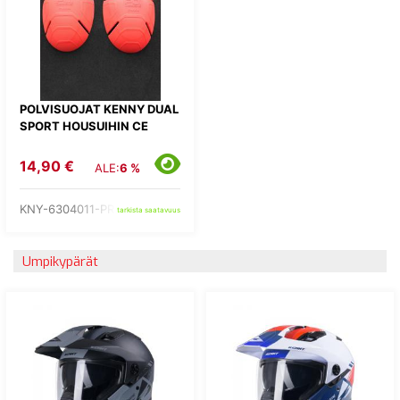
POLVISUOJAT KENNY DUAL
SPORT HOUSUIHIN CE
14,90 €
ALE:
6 %
KNY-6304011-PROT
tarkista saatavuus
Umpikypärät