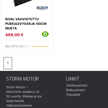
RIVAL VAHVISTETTU
PUSKULEVYSARJA 150CM
MUSTA
499,00 €
RIV-ATV-UNI150B
tarkista saatavuus
1
STORM MOTOR
LINKIT
Toimitusehdot
Storm Motor -
Maksuehdot
Motoristin asialla jo yli
Työpaikat
50 vuotta.
Klikkaa ja lue
lisää meistä.
Valikoimastamme