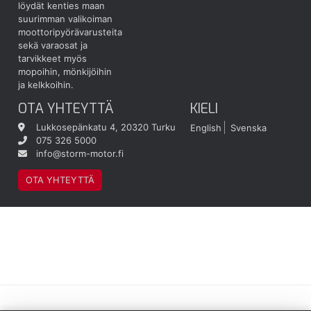
löydät kenties maan
suurimman valikoiman
moottoripyörävarusteita
sekä varaosat ja
tarvikkeet myös
mopoihin, mönkijöihin
ja kelkkoihin.
OTA YHTEYTTÄ
KIELI
Lukkosepänkatu 4, 20320 Turku
English
Svenska
075 326 5000
info@storm-motor.fi
OTA YHTEYTTÄ