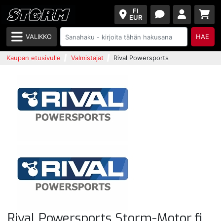
FI
EUR
VALIKKO
HAE
Kaupan etusivulle
Valmistajat
Rival Powersports
Rival Powersports Storm-Motor.fi