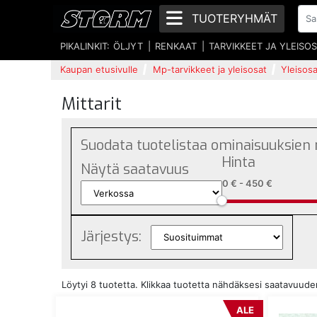
TUOTERYHMÄT
PIKALINKIT:
ÖLJYT
RENKAAT
TARVIKKEET JA YLEISO
Kaupan etusivulle
Mp-tarvikkeet ja yleisosat
Yleisos
Mittarit
Suodata tuotelistaa ominaisuuksien
Hinta
Näytä saatavuus
0 €
-
450 €
Järjestys:
Löytyi 8 tuotetta. Klikkaa tuotetta nähdäksesi saatavuud
ALE