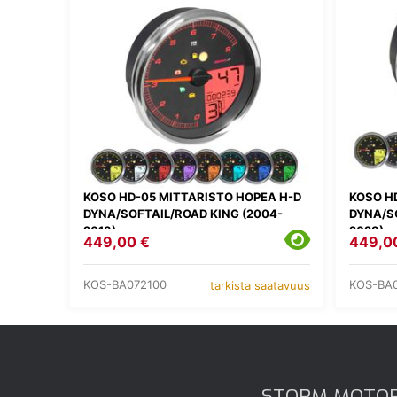
KOSO HD-05 MITTARISTO HOPEA H-D
KOSO H
DYNA/SOFTAIL/ROAD KING (2004-
DYNA/SO
2013)
2023)
449,00 €
449,0
KOS-BA072100
KOS-BA
tarkista saatavuus
STORM MOTO