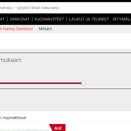
SAT
VARAOSAT
AJOVARUSTEET
LAUKUT JA TELINEET
MYYMÄL
at Harley-Davidson
Mittarit
 mukaan:
en myymälöissä.
ALE