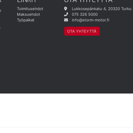
Toimitusehdot
Lukkosepänkatu 4, 20320 Turku
n
Maksuehdot
075 326 5000
Työpaikat
info@storm-motor.fi
e
OTA YHTEYTTÄ