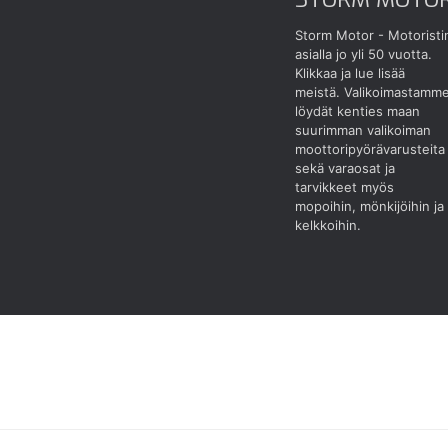
Storm Motor - Motoristi
asialla jo yli 50 vuotta.
Klikkaa ja lue lisää
meistä.
Valikoimastamm
löydät kenties maan
suurimman valikoiman
moottoripyörävarusteita
sekä varaosat ja
tarvikkeet myös
mopoihin, mönkijöihin ja
kelkkoihin.