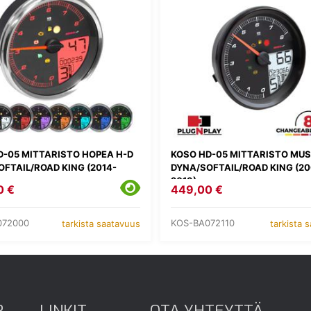
D-05 MITTARISTO HOPEA H-D
KOSO HD-05 MITTARISTO MUS
FTAIL/ROAD KING (2014-
DYNA/SOFTAIL/ROAD KING (20
2013)
0 €
449,00 €
072000
KOS-BA072110
tarkista saatavuus
tarkista 
R
LINKIT
OTA YHTEYTTÄ