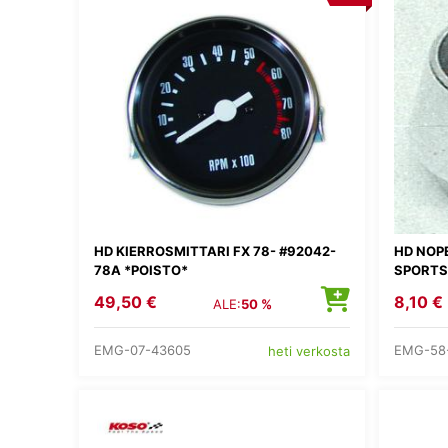
HD KIERROSMITTARI FX 78- #92042-
HD NOP
78A *POISTO*
SPORTS
49,50 €
8,10 €
ALE:
50 %
EMG-07-43605
EMG-58
heti verkosta