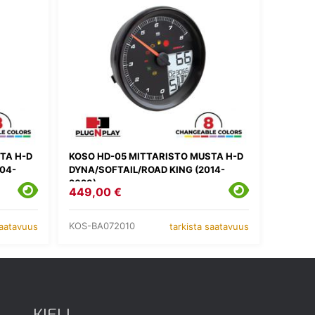
TA H-D
KOSO HD-05 MITTARISTO MUSTA H-D
04-
DYNA/SOFTAIL/ROAD KING (2014-
2023)
449,00 €
KOS-BA072010
saatavuus
tarkista saatavuus
KIELI