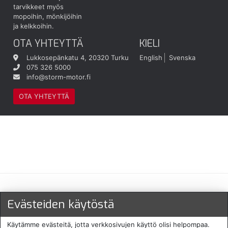
tarvikkeet myös
mopoihin, mönkijöihin
ja kelkkoihin.
OTA YHTEYTTÄ
KIELI
Lukkosepänkatu 4, 20320 Turku
English
Svenska
075 326 5000
info@storm-motor.fi
OTA YHTEYTTÄ
Maksu- ja toimitustavat
Evästeiden käytöstä
Käytämme evästeitä, jotta verkkosivujen käyttö olisi helpompaa.