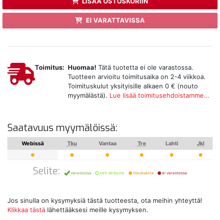
LISÄÄ OSTOSKORIIN
EI VARATTAVISSA
Toimitus:
Huomaa!
Tätä tuotetta ei ole varastossa.
Tuotteen arvioitu toimitusaika on 2-4 viikkoa.
Toimituskulut yksityisille alkaen 0 € (nouto
myymälästä).
Lue lisää toimitusehdoistamme...
Saatavuus myymälöissä:
Webissä
Tku
Vantaa
Tre
Lahti
Jkl
Selite:
varastossa
heti verkosta
tilauksesta
ei varastossa
Jos sinulla on kysymyksiä tästä tuotteesta, ota meihin yhteyttä!
Klikkaa tästä
lähettääksesi meille kysymyksen.