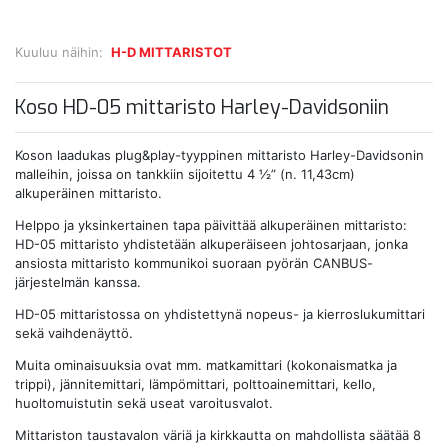
Kuuluu näihin:
H-D MITTARISTOT
Koso HD-05 mittaristo Harley-Davidsoniin
Koson laadukas plug&play-tyyppinen mittaristo Harley-Davidsonin
malleihin, joissa on tankkiin sijoitettu 4 ½” (n. 11,43cm)
alkuperäinen mittaristo.
Helppo ja yksinkertainen tapa päivittää alkuperäinen mittaristo:
HD-05 mittaristo yhdistetään alkuperäiseen johtosarjaan, jonka
ansiosta mittaristo kommunikoi suoraan pyörän CANBUS-
järjestelmän kanssa.
HD-05 mittaristossa on yhdistettynä nopeus- ja kierroslukumittari
sekä vaihdenäyttö.
Muita ominaisuuksia ovat mm. matkamittari (kokonaismatka ja
trippi), jännitemittari, lämpömittari, polttoainemittari, kello,
huoltomuistutin sekä useat varoitusvalot.
Mittariston taustavalon väriä ja kirkkautta on mahdollista säätää 8