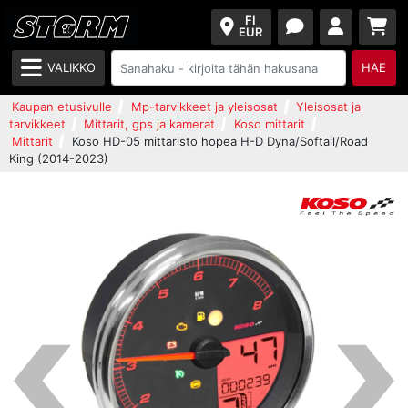
FI
EUR
VALIKKO
HAE
Kaupan etusivulle
Mp-tarvikkeet ja yleisosat
Yleisosat ja
tarvikkeet
Mittarit, gps ja kamerat
Koso mittarit
Mittarit
Koso HD-05 mittaristo hopea H-D Dyna/Softail/Road
King (2014-2023)