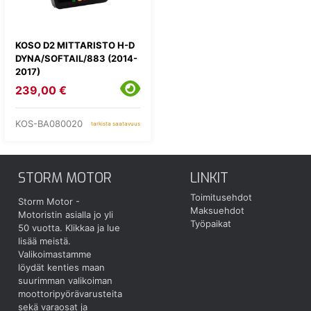
KOSO D2 MITTARISTO H-D
DYNA/SOFTAIL/883 (2014-
2017)
239,00 €
KOS-BA080020
tarkista saatavuus
STORM MOTOR
LINKIT
Toimitusehdot
Storm Motor -
Maksuehdot
Motoristin asialla jo yli
Työpaikat
50 vuotta.
Klikkaa ja lue
lisää meistä.
Valikoimastamme
löydät kenties maan
suurimman valikoiman
moottoripyörävarusteita
sekä varaosat ja