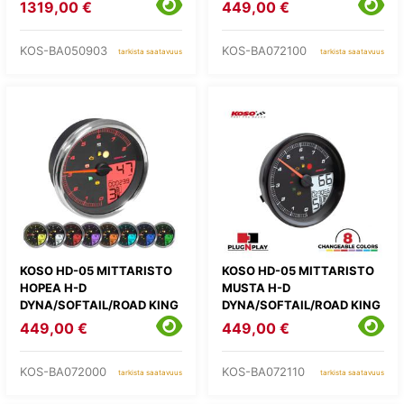
2013)
(2004-2013)
1319,00 €
449,00 €
KOS-BA050903
KOS-BA072100
tarkista saatavuus
tarkista saatavuus
KOSO HD-05 MITTARISTO
KOSO HD-05 MITTARISTO
HOPEA H-D
MUSTA H-D
DYNA/SOFTAIL/ROAD KING
DYNA/SOFTAIL/ROAD KING
(2014-2023)
(2004-2013)
449,00 €
449,00 €
KOS-BA072000
KOS-BA072110
tarkista saatavuus
tarkista saatavuus