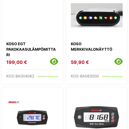
KOSO EGT
KOSO
PAKOKAASULÄMPÖMITTA
MERKKIVALONÄYTTÖ
RI
199,00 €
59,90 €
KOS-BA004062
KOS-BA083000
tarkista saatavuus
tarkista saatavuus