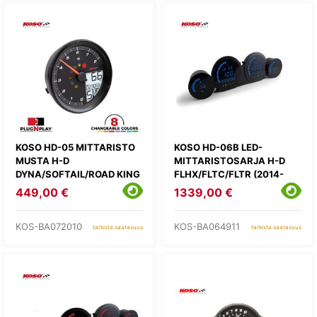
KOSO HD-05 MITTARISTO
KOSO HD-06B LED-
MUSTA H-D
MITTARISTOSARJA H-D
DYNA/SOFTAIL/ROAD KING
FLHX/FLTC/FLTR (2014-
(2014-2023)
2021)
449,00 €
1339,00 €
KOS-BA072010
KOS-BA064911
tarkista saatavuus
tarkista saatavuus