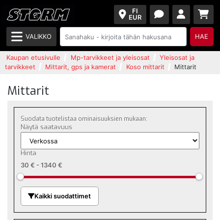
FI
EUR
VALIKKO
HAE
Kaupan etusivulle
Mp-tarvikkeet ja yleisosat
Yleisosat ja
tarvikkeet
Mittarit, gps ja kamerat
Koso mittarit
Mittarit
Mittarit
Suodata tuotelistaa ominaisuuksien mukaan:
Näytä saatavuus
Hinta
30 €
-
1340 €
Kaikki suodattimet