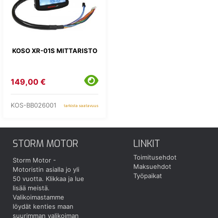
KOSO XR-01S MITTARISTO
149,00 €
KOS-BB026001
tarkista saatavuus
STORM MOTOR
LINKIT
Toimitusehdot
Storm Motor -
Maksuehdot
Motoristin asialla jo yli
Työpaikat
50 vuotta.
Klikkaa ja lue
lisää meistä.
Valikoimastamme
löydät kenties maan
suurimman valikoiman