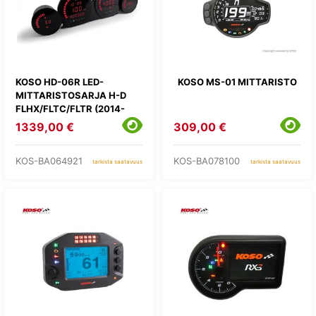
KOSO HD-06R LED-
KOSO MS-01 MITTARISTO
MITTARISTOSARJA H-D
FLHX/FLTC/FLTR (2014-
2021)
1339,00 €
309,00 €
KOS-BA064921
KOS-BA078100
tarkista saatavuus
tarkista saatavuus