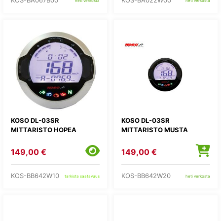
KOS-BA067B00
KOS-BA022W00
heti verkosta
heti verkosta
KOSO DL-03SR
KOSO DL-03SR
MITTARISTO HOPEA
MITTARISTO MUSTA
149,00 €
149,00 €
KOS-BB642W10
KOS-BB642W20
tarkista saatavuus
heti verkosta