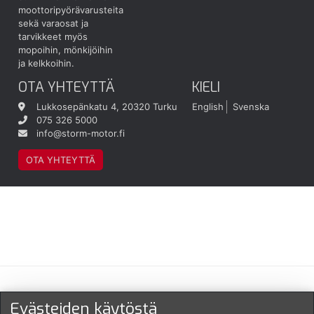
moottoripyörävarusteita
sekä varaosat ja
tarvikkeet myös
mopoihin, mönkijöihin
ja kelkkoihin.
OTA YHTEYTTÄ
KIELI
Lukkosepänkatu 4, 20320 Turku
English
Svenska
075 326 5000
info@storm-motor.fi
OTA YHTEYTTÄ
Maksu- ja toimitustavat
Evästeiden käytöstä