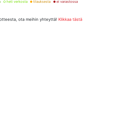
a
heti verkosta
tilauksesta
ei varastossa
uotteesta, ota meihin yhteyttä!
Klikkaa tästä