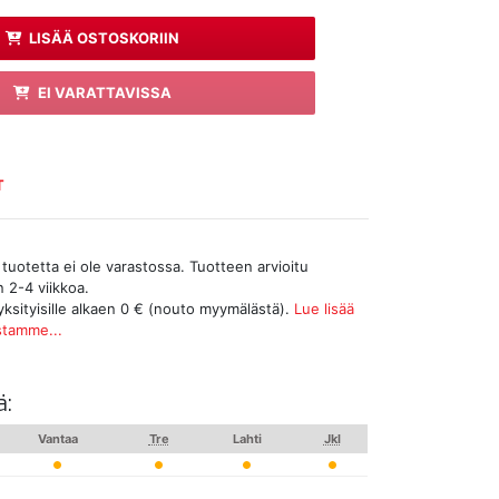
LISÄÄ OSTOSKORIIN
EI VARATTAVISSA
T
tuotetta ei ole varastossa. Tuotteen arvioitu
n 2-4 viikkoa.
yksityisille alkaen 0 € (nouto myymälästä).
Lue lisää
stamme...
ä:
Vantaa
Tre
Lahti
Jkl