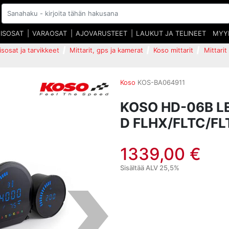
EISOSAT
VARAOSAT
AJOVARUSTEET
LAUKUT JA TELINEET
MYY
isosat ja tarvikkeet
Mittarit, gps ja kamerat
Koso mittarit
Mittarit
Koso
KOS-BA064911
KOSO HD-06B L
D FLHX/FLTC/FL
1339,00 €
Sisältää ALV 25,5%