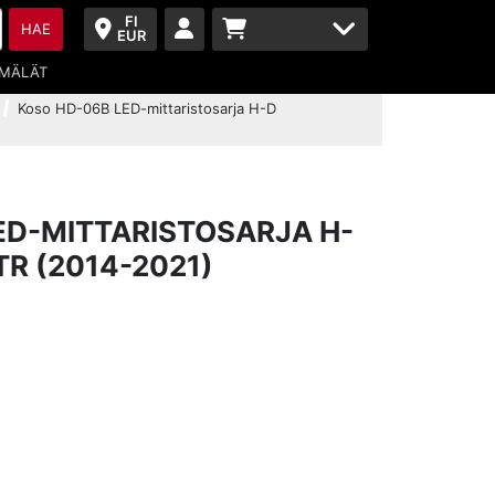
FI
HAE
EUR
MÄLÄT
Koso HD-06B LED-mittaristosarja H-D
ED-MITTARISTOSARJA H-
TR (2014-2021)