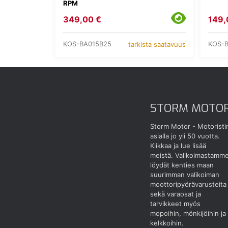
RPM
349,00 €
149,
KOS-BA015B25
KOS-
tarkista saatavuus
STORM MOTO
Storm Motor - Motoristi
asialla jo yli 50 vuotta.
Klikkaa ja lue lisää
meistä.
Valikoimastamm
löydät kenties maan
suurimman valikoiman
moottoripyörävarusteita
sekä varaosat ja
tarvikkeet myös
mopoihin, mönkijöihin ja
kelkkoihin.