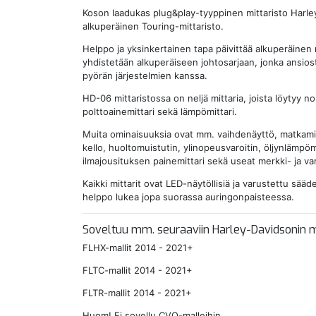
Koson laadukas plug&play-tyyppinen mittaristo Harley
alkuperäinen Touring-mittaristo.
Helppo ja yksinkertainen tapa päivittää alkuperäinen 
yhdistetään alkuperäiseen johtosarjaan, jonka ansio
pyörän järjestelmien kanssa.
HD-06 mittaristossa on neljä mittaria, joista löytyy no
polttoainemittari sekä lämpömittari.
Muita ominaisuuksia ovat mm. vaihdenäyttö, matkamitt
kello, huoltomuistutin, ylinopeusvaroitin, öljynlämpöm
ilmajousituksen painemittari sekä useat merkki- ja var
Kaikki mittarit ovat LED-näytöllisiä ja varustettu sääde
helppo lukea jopa suorassa auringonpaisteessa.
Soveltuu mm. seuraaviin Harley-Davidsonin ma
FLHX-mallit 2014 - 2021+
FLTC-mallit 2014 - 2021+
FLTR-mallit 2014 - 2021+
Huom! Ei sovellu CVO-malleihin