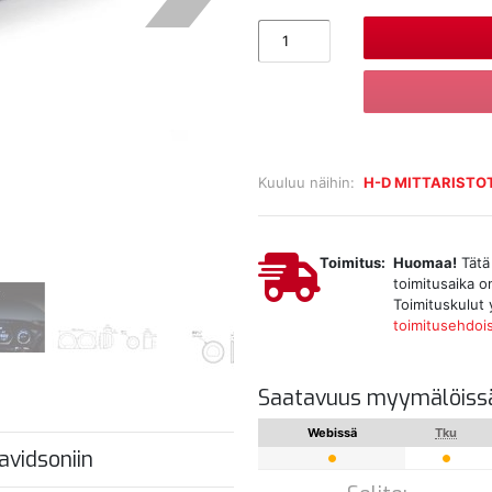
Kuuluu näihin:
H-D MITTARISTO
Toimitus:
Huomaa!
Tätä 
toimitusaika o
Toimituskulut 
toimitusehdoi
Saatavuus myymälöiss
Webissä
Tku
vidsoniin