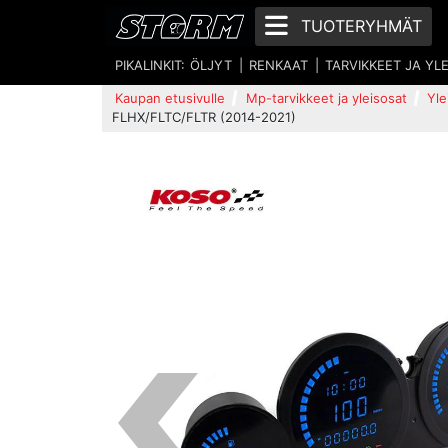
TUOTERYHMÄT
PIKALINKIT:
ÖLJYT
RENKAAT
TARVIKKEET JA YL
Kaupan etusivulle
Mp-tarvikkeet ja yleisosat
Yle
FLHX/FLTC/FLTR (2014-2021)