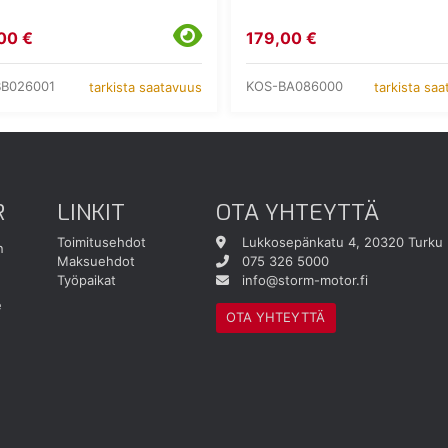
00 €
179,00 €
BB026001
KOS-BA086000
tarkista saatavuus
tarkista sa
R
LINKIT
OTA YHTEYTTÄ
Toimitusehdot
Lukkosepänkatu 4, 20320 Turku
n
Maksuehdot
075 326 5000
Työpaikat
info@storm-motor.fi
e
OTA YHTEYTTÄ