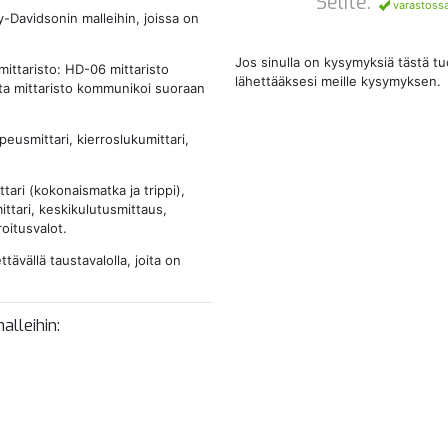
Selite:
varastoss
-Davidsonin malleihin, joissa on
Jos sinulla on kysymyksiä tästä t
mittaristo: HD-06 mittaristo
lähettääksesi meille kysymyksen.
sta mittaristo kommunikoi suoraan
peusmittari, kierroslukumittari,
ari (kokonaismatka ja trippi),
ittari, keskikulutusmittaus,
oitusvalot.
ttävällä taustavalolla, joita on
lleihin: