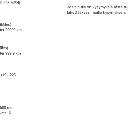
 (0-225 MPH)
Jos sinulla on kysymyksiä tästä t
lähettääksesi meille kysymyksen.
(Miles)
fter 99999 km
iles)
fter 999,9 km
 (19 - 225
 2500 mm
ints: 6