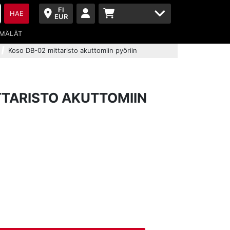
FI
HAE
EUR
MÄLÄT
Koso DB-02 mittaristo akuttomiin pyöriin
TTARISTO AKUTTOMIIN