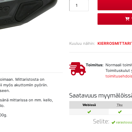
Kuuluu näihin:
KIERROSMITTARI
Toimitus:
Normaali toimi
Toimituskulut 
toimitusehdoi
koimaan. Mittaristosta on
pii myös akuttomiin pyöriin.
kseen.
Saatavuus myymälöiss
isänä mittarissa on mm. kello,
Webissä
Tku
lo.
00g.
Selite:
varastoss