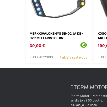
MERKKIVALOKEHYS DB-02 JA DB-
KOSO
02R MITTARISTOIHIN
AKULL
39,90 €
199,
KOS-BA022000
KOS-
tarkista saatavuus
STORM MOTO
Storm Motor - Motoristi
asialla jo yli 50 vuotta.
Klikkaa ja lue lisää