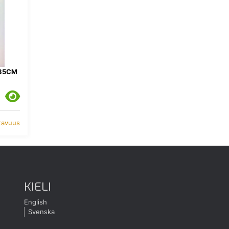
135CM
atavuus
KIELI
English
Svenska