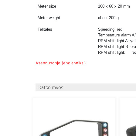
Meter size
100 x 60 x 20 mm
Meter weight
about 200 g
Telltales
Speeding: red
Temperature alarm A/
RPM shift light A: yel
RPM shift light B: or
RPM shift light: re
Asennusohje (englanniksi)
Katso myös: