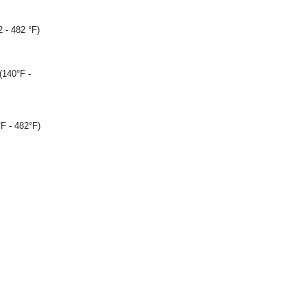
 - 482 °F)
(140°F -
F - 482°F)