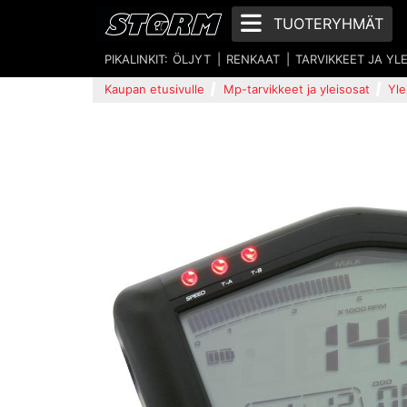
TUOTERYHMÄT
PIKALINKIT:
ÖLJYT
RENKAAT
TARVIKKEET JA YL
Kaupan etusivulle
Mp-tarvikkeet ja yleisosat
Yle