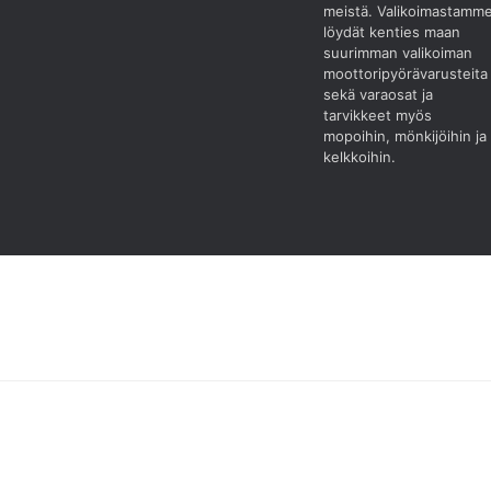
meistä.
Valikoimastamm
löydät kenties maan
suurimman valikoiman
moottoripyörävarusteita
sekä varaosat ja
tarvikkeet myös
mopoihin, mönkijöihin ja
kelkkoihin.