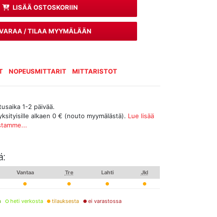
LISÄÄ OSTOSKORIIN
VARAA / TILAA MYYMÄLÄÄN
T
NOPEUSMITTARIT
MITTARISTOT
tusaika 1-2 päivää.
yksityisille alkaen 0 € (nouto myymälästä).
Lue lisää
stamme...
ä:
Vantaa
Tre
Lahti
Jkl
a
heti verkosta
tilauksesta
ei varastossa