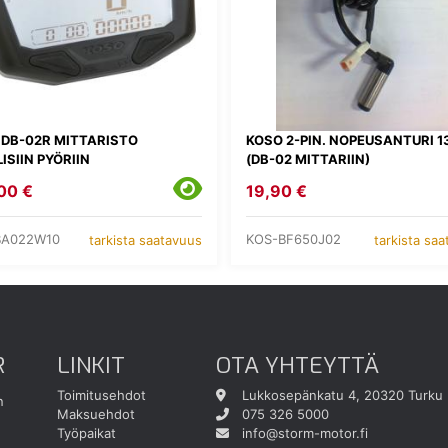
 DB-02R MITTARISTO
KOSO 2-PIN. NOPEUSANTURI 
ISIIN PYÖRIIN
(DB-02 MITTARIIN)
00 €
19,90 €
BA022W10
KOS-BF650J02
tarkista saatavuus
tarkista sa
R
LINKIT
OTA YHTEYTTÄ
Toimitusehdot
Lukkosepänkatu 4, 20320 Turku
n
Maksuehdot
075 326 5000
Työpaikat
info@storm-motor.fi