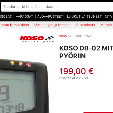
EISOSAT
VARAOSAT
AJOVARUSTEET
LAUKUT JA TELINEET
MYY
isosat ja tarvikkeet
Mittarit, gps ja kamerat
Koso mittarit
Mittarit
Koso
KOS-BA022W00
KOSO DB-02 MI
PYÖRIIN
199,00 €
Sisältää ALV 25,5%