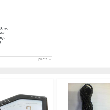
B: red
low
ange
d
…piilota