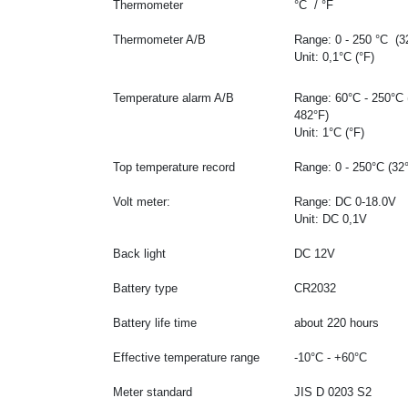
Thermometer
°C / °F
Thermometer A/B
Range: 0 - 250 °C (32
Unit: 0,1°C (°F)
Temperature alarm A/B
Range: 60°C - 250°C 
482°F)
Unit: 1°C (°F)
Top temperature record
Range: 0 - 250°C (32°
Volt meter:
Range:
DC
0-18.0V
Unit: DC 0,1V
Back light
DC
12V
Battery type
CR2032
Battery life time
about 220 hours
Effective temperature range
-10°C - +60°C
Meter standard
JIS D 0203 S2