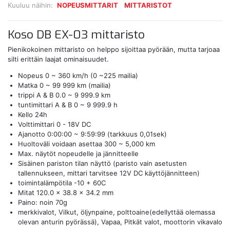
Kuuluu näihin:
NOPEUSMITTARIT
MITTARISTOT
Koso DB EX-03 mittaristo
Pienikokoinen mittaristo on helppo sijoittaa pyörään, mutta tarjoaa
silti erittäin laajat ominaisuudet.
Nopeus 0 ~ 360 km/h (0 ~225 mailia)
Matka 0 ~ 99 999 km (mailia)
trippi A & B 0.0 ~ 9 999.9 km
tuntimittari A & B 0 ~ 9 999.9 h
Kello 24h
Volttimittari 0 - 18V DC
Ajanotto 0:00:00 ~ 9:59:99 (tarkkuus 0,01sek)
Huoltoväli voidaan asettaa 300 ~ 5,000 km
Max. näytöt nopeudelle ja jännitteelle
Sisäinen pariston tilan näyttö (paristo vain asetusten
tallennukseen, mittari tarvitsee 12V DC käyttöjännitteen)
toimintalämpötila -10 + 60C
Mitat 120.0 x 38.8 x 34.2 mm
Paino: noin 70g
merkkivalot, Vilkut, öljynpaine, polttoaine(edellyttää olemassa
olevan anturin pyörässä), Vapaa, Pitkät valot, moottorin vikavalo