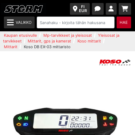
FI
EUR
VALIKKO
HAE
Kaupan etusivulle
Mp-tarvikkeet ja yleisosat
Yleisosat ja
tarvikkeet
Mittarit, gps ja kamerat
Koso mittarit
Mittarit
Koso DB EX-03 mittaristo