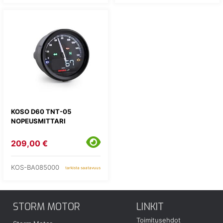
KOSO D60 TNT-05
NOPEUSMITTARI
209,00 €
KOS-BA085000
tarkista saatavuus
STORM MOTOR
LINKIT
Toimitusehdot