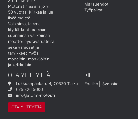
Storm Motor -
Maksuehdot
Motoristin asialla jo yli
Työpaikat
50 vuotta.
Klikkaa ja lue
lisää meistä.
Valikoimastamme
löydät kenties maan
suurimman valikoiman
moottoripyörävarusteita
sekä varaosat ja
tarvikkeet myös
mopoihin, mönkijöihin
ja kelkkoihin.
OTA YHTEYTTÄ
KIELI
Lukkosepänkatu 4, 20320 Turku
English
Svenska
075 326 5000
info@storm-motor.fi
OTA YHTEYTTÄ