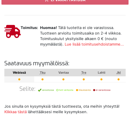
Toimitus:
Huomaa!
Tätä tuotetta ei ole varastossa.
Tuotteen arvioitu toimitusaika on 2-4 viikkoa.
Toimituskulut yksityisille alkaen 0 € (nouto
myymälästä).
Lue lisää toimitusehdoistamme...
Saatavuus myymälöissä:
Webissä
Tku
Vantaa
Tre
Lahti
Jkl
Selite:
varastossa
heti verkosta
tilauksesta
ei varastossa
Jos sinulla on kysymyksiä tästä tuotteesta, ota meihin yhteyttä!
Klikkaa tästä
lähettääksesi meille kysymyksen.