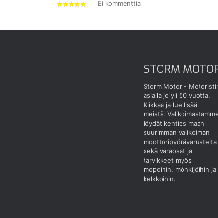
Ei kommenttia
5
tähdet
STORM MOTO
Storm Motor - Motoristi
asialla jo yli 50 vuotta.
Klikkaa ja lue lisää
meistä.
Valikoimastamm
löydät kenties maan
suurimman valikoiman
moottoripyörävarusteita
sekä varaosat ja
tarvikkeet myös
mopoihin, mönkijöihin ja
kelkkoihin.