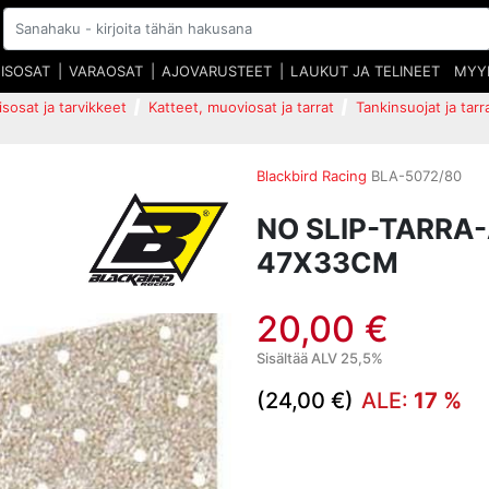
EISOSAT
VARAOSAT
AJOVARUSTEET
LAUKUT JA TELINEET
MYY
isosat ja tarvikkeet
Katteet, muoviosat ja tarrat
Tankinsuojat ja tarr
Blackbird Racing
BLA-5072/80
NO SLIP-TARRA
47X33CM
20,00 €
Sisältää ALV 25,5%
(24,00 €)
ALE:
17 %