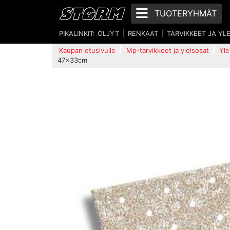
TUOTERYHMÄT
PIKALINKIT:
ÖLJYT
RENKAAT
TARVIKKEET JA YL
Kaupan etusivulle
Mp-tarvikkeet ja yleisosat
Yle
47x33cm