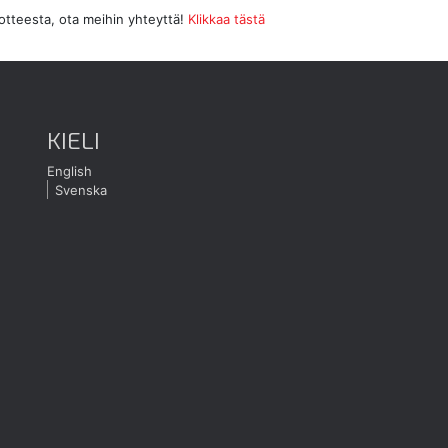
uotteesta, ota meihin yhteyttä!
Klikkaa tästä
KIELI
English
Svenska