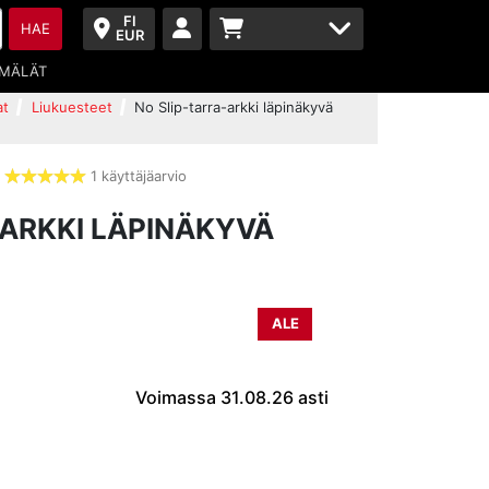
FI
HAE
EUR
MÄLÄT
at
Liukuesteet
No Slip-tarra-arkki läpinäkyvä
1 käyttäjäarvio
5,0
tähdet
-ARKKI LÄPINÄKYVÄ
ALE
Voimassa 31.08.26 asti