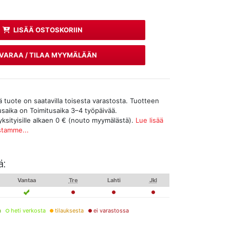
LISÄÄ OSTOSKORIIN
VARAA / TILAA MYYMÄLÄÄN
tuote on saatavilla toisesta varastosta. Tuotteen
tusaika on Toimitusaika 3–4 työpäivää.
yksityisille alkaen 0 € (nouto myymälästä).
Lue lisää
stamme...
ä:
Vantaa
Tre
Lahti
Jkl
a
heti verkosta
tilauksesta
ei varastossa