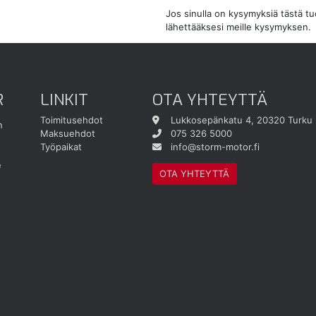
Jos sinulla on kysymyksiä tästä t
lähettääksesi meille kysymyksen.
R
LINKIT
OTA YHTEYTTÄ
Toimitusehdot
Lukkosepänkatu 4, 20320 Turku
n
Maksuehdot
075 326 5000
Työpaikat
info@storm-motor.fi
e
OTA YHTEYTTÄ