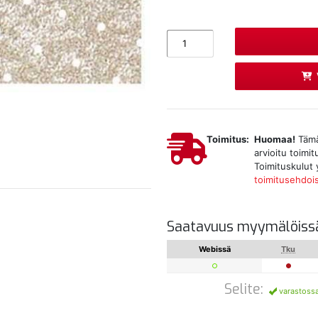
Toimitus:
Huomaa!
Tämä 
arvioitu toimi
Toimituskulut 
toimitusehdoi
Saatavuus myymälöiss
Webissä
Tku
Selite:
varastoss