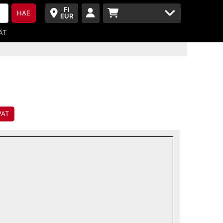
FI
HAE
EUR
ÄT
VAT