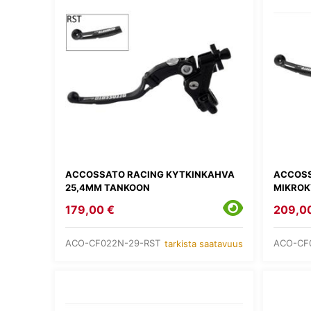
ACCOSSATO RACING KYTKINKAHVA
ACCOSS
25,4MM TANKOON
MIKROK
179,00 €
209,0
ACO-CF022N-29-RST
ACO-CF
tarkista saatavuus