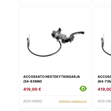
ACCOSSATO NESTEKYTKINSARJA
ACCOSS
(54-63MM)
(64-73
419,00 €
419,00
ACO-HS052
ACO-HS
tarkista saatavuus