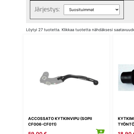
Järjestys:
Löytyi 27 tuotetta. Klikkaa tuotetta nähdäksesi saatavuu
ACCOSSATO KYTKINVIPU (SOPII
KYTKIM
CF006-CF011)
TYÖNT
59,00 €
18,90 