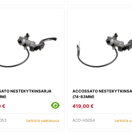
ATO NESTEKYTKINSARJA
ACCOSSATO NESTEKYTKINS
MM)
(74-83MM)
 €
419,00 €
053
ACO-HS054
tarkista saatavuus
tarkista 