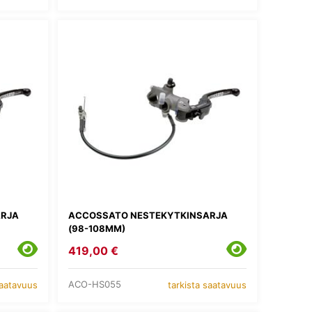
ARJA
ACCOSSATO NESTEKYTKINSARJA
(98-108MM)
419,00 €
ACO-HS055
saatavuus
tarkista saatavuus