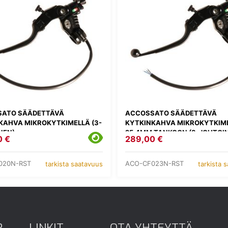
ATO SÄÄDETTÄVÄ
ACCOSSATO SÄÄDETTÄVÄ
KAHVA MIKROKYTKIMELLÄ (3-
KYTKINKAHVA MIKROKYTKIM
NEN)
25,4MM TANKOON (3-JOHTOI
0 €
289,00 €
020N-RST
ACO-CF023N-RST
tarkista saatavuus
tarkista 
R
LINKIT
OTA YHTEYTTÄ