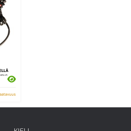
ELLÄ
NEN)
saatavuus
KIELI