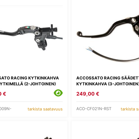
ATO RACING KYTKINKAHVA
ACCOSSATO RACING SÄÄDET
YTKIMELLÄ (2-JOHTOINEN)
KYTKINKAHVA (3-JOHTOINEN
0 €
249,00 €
009N-
ACO-CF021N-RST
tarkista saatavuus
tarkista 