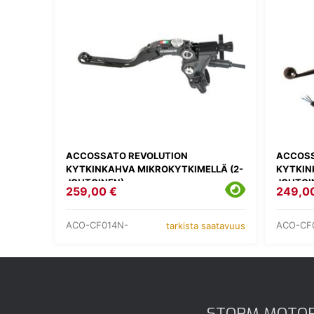
ACCOSSATO REVOLUTION
ACCOSS
KYTKINKAHVA MIKROKYTKIMELLÄ (2-
KYTKIN
JOHTOINEN)
JOHTOI
259,00 €
249,0
ACO-CF014N-
ACO-CF
tarkista saatavuus
STORM MOTO