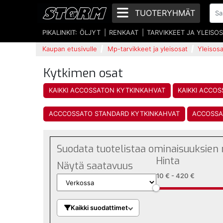
TUOTERYHMÄT
PIKALINKIT:
ÖLJYT
RENKAAT
TARVIKKEET JA YLEISO
Kaupan etusivulle
Mp-tarvikkeet ja yleisosat
Yleisosa
Kytkimen osat
KAIKKI ACCOSSATON KYTKINKAHVAT
KAIKKI ACCO
ACCCOSSATO STANDARD KYTKINKAHVAT
ACCOSSA
Suodata tuotelistaa ominaisuuksien
Hinta
Näytä saatavuus
10 €
-
420 €
Kaikki suodattimet