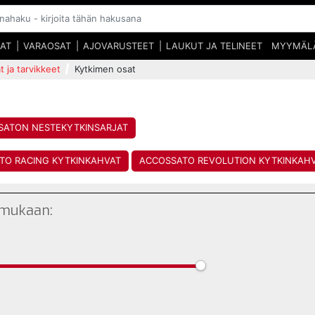
SAT
VARAOSAT
AJOVARUSTEET
LAUKUT JA TELINEET
MYYMÄL
t ja tarvikkeet
Kytkimen osat
SSATON NESTEKYTKINSARJAT
TO RACING KYTKINKAHVAT
ACCOSSATO REVOLUTION KYTKINKAH
 mukaan: