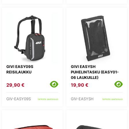
GIVI EASY09S
GIVI EASYSH
REISILAUKKU
PUHELINTASKU (EASY01-
06 LAUKUILLE)
29,90 €
19,90 €
GIV-EASY09S
GIV-EASYSH
tarkista saatavuus
tarkista saatavuus