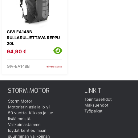
GIVI EA148B
RULLASULJETTAVA REPPU
20L
94,90 €
GIV-EA148B
ei varastossa
STORM MOTOR
LINKIT
Toimitusehdot
Storm Motor -
Maksuehdot
Motoristin asialla jo yli
Työpaikat
50 vuotta.
Klikkaa ja lue
lisää meistä.
Valikoimastamme
löydät kenties maan
suurimman valikoiman