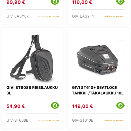
99,90 €
119,00 €
GIV-EASY07
GIV-EASY14
tarkista saatavuus
tarkista saatavuus
GIVI ST608B REISILAUKKU
GIVI ST610+ SEATLOCK
3L
TANKKI-/TAKALAUKKU 10L
54,90 €
149,00 €
GIV-ST608B
GIV-ST610B
tarkista saatavuus
tarkista saatavuus