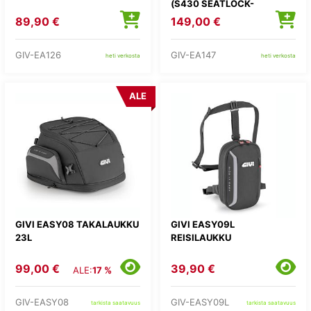
(S430 SEATLOCK-
TELINEESEEN)
89,90 €
149,00 €
GIV-EA126
GIV-EA147
heti verkosta
heti verkosta
ALE
GIVI EASY08 TAKALAUKKU
GIVI EASY09L
23L
REISILAUKKU
99,00 €
39,90 €
ALE:
17 %
GIV-EASY08
GIV-EASY09L
tarkista saatavuus
tarkista saatavuus