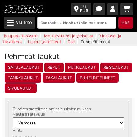
FI
EUR
VALIKKO
HAE
Kaupan etusivulle
Mp-tarvikkeet ja yleisosat
Yleisosat ja
tarvikkeet
Laukut ja telineet
Givi
Pehmeät laukut
Pehmeät laukut
SATULALAUKUT
REPUT
PUTKILAUKUT
REISILAUKUT
TANKKILAUKUT
TAKALAUKUT
PUHELINTELINEET
SIVULAUKUT
Suodata tuotelistaa ominaisuuksien mukaan:
Näytä saatavuus
Hinta