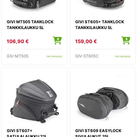
GIVI MT505 TANKLOCK
GIVI ST605+ TANKLOCK
TANKKILAUKKU 5L
TANKKILAUKKU 5L
106,90 €
159,00 €
GIV-MT505
GIV-ST605C
heti verkosta
heti verkosta
GIVI ST607+
GIVI ST609 EASYLOCK
SATULALAUKKU 22L
SIVULAUKUT 25L