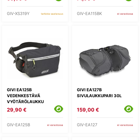
GIV-XS319Y
GIV-EA115BK
tarkista saatavuus
ei varastossa
GIVI EA125B
GIVI EA127B
VEDENKESTÄVÄ
SIVULAUKKUPARI 30L
VYÖTÄRÖLAUKKU
29,90 €
159,00 €
GIV-EA125B
GIV-EA127
ei varastossa
ei varastossa