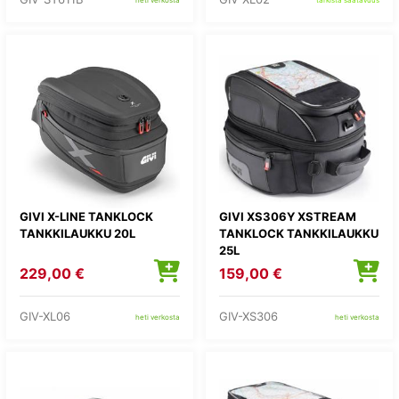
heti verkosta
tarkista saatavuus
GIVI X-LINE TANKLOCK
GIVI XS306Y XSTREAM
TANKKILAUKKU 20L
TANKLOCK TANKKILAUKKU
25L
229,00 €
159,00 €
GIV-XL06
GIV-XS306
heti verkosta
heti verkosta