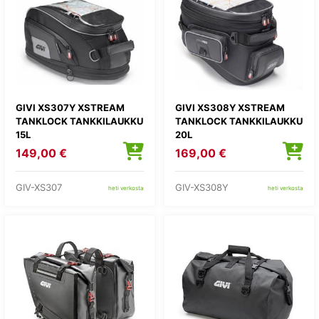
GIVI XS307Y XSTREAM
GIVI XS308Y XSTREAM
TANKLOCK TANKKILAUKKU
TANKLOCK TANKKILAUKKU
15L
20L
149,00 €
169,00 €
GIV-XS307
GIV-XS308Y
heti verkosta
heti verkosta