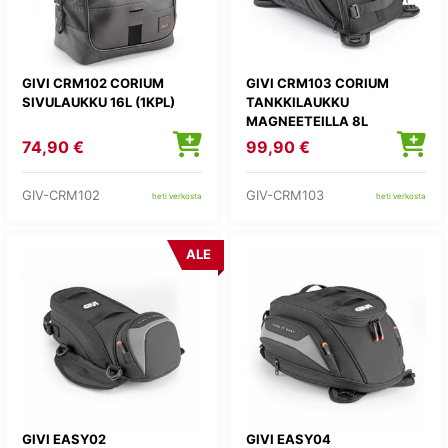
GIVI CRM102 CORIUM
GIVI CRM103 CORIUM
SIVULAUKKU 16L (1KPL)
TANKKILAUKKU
MAGNEETEILLA 8L
74,90 €
99,90 €
GIV-CRM102
GIV-CRM103
heti verkosta
heti verkosta
ALE
GIVI EASY02
GIVI EASY04