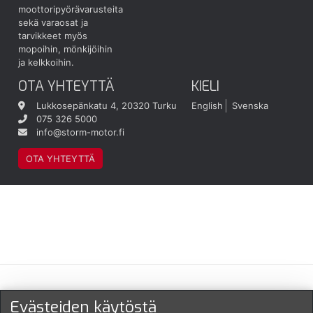
moottoripyörävarusteita
sekä varaosat ja
tarvikkeet myös
mopoihin, mönkijöihin
ja kelkkoihin.
OTA YHTEYTTÄ
KIELI
Lukkosepänkatu 4, 20320 Turku
English
Svenska
075 326 5000
info@storm-motor.fi
OTA YHTEYTTÄ
Maksu- ja toimitustavat
Evästeiden käytöstä