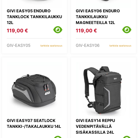
GIVI EASY05 ENDURO
GIVI EASY06 ENDURO
TANKLOCK TANKKILAUKKU
TANKKILAUKKU
12L
MAGNEETEILLA 12L
119,00 €
119,00 €
GIV-EASY05
GIV-EASY06
tarkista saatavuus
tarkista saatavuus
GIVI EASY07 SEATLOCK
GIVI EASY14 REPPU
TANKKI-/TAKALAUKKU 14L
VEDENPITÄVÄLLÄ
SISÄKASSILLA 24L