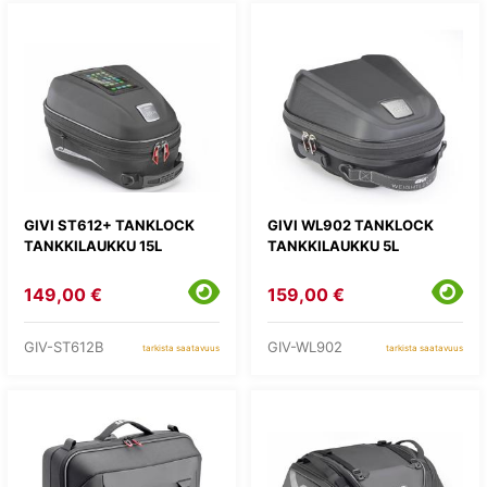
GIVI ST612+ TANKLOCK
GIVI WL902 TANKLOCK
TANKKILAUKKU 15L
TANKKILAUKKU 5L
149,00 €
159,00 €
GIV-ST612B
GIV-WL902
tarkista saatavuus
tarkista saatavuus