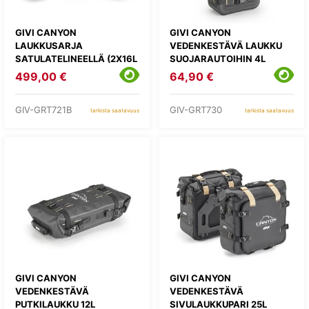
GIVI CANYON
GIVI CANYON
LAUKKUSARJA
VEDENKESTÄVÄ LAUKKU
SATULATELINEELLÄ (2X16L
SUOJARAUTOIHIN 4L
+ 1X12L)
499,00 €
64,90 €
GIV-GRT721B
GIV-GRT730
tarkista saatavuus
tarkista saatavuus
GIVI CANYON
GIVI CANYON
VEDENKESTÄVÄ
VEDENKESTÄVÄ
PUTKILAUKKU 12L
SIVULAUKKUPARI 25L