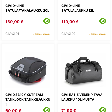
GIVI X-LINE
GIVI X-LINE
SATULA/TAKALAUKKU 20L
SATULALAUKKU 12L
139,00 €
119,00 €
GIV-XL01
GIV-XL07
tarkista saatavuus
tarkista saatavuus
GIVI XS319Y XSTREAM
GIVI EA115 VEDENPITÄVÄ
TANKLOCK TANKKILAUKKU
LAUKKU 40L MUSTA
3L
69,90 €
71,90 €