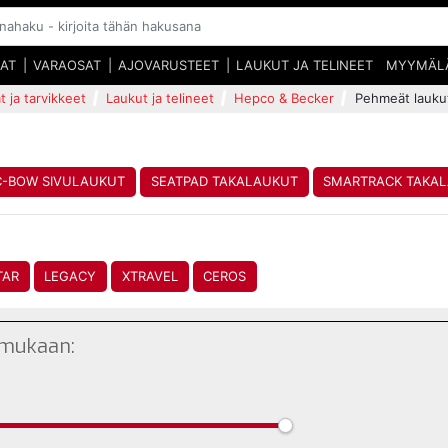
SAT
VARAOSAT
AJOVARUSTEET
LAUKUT JA TELINEET
MYYMÄL
t ja tarvikkeet
Laukut ja telineet
Hepco & Becker
Pehmeät lauku
C-BOW SIVULAUKUT
SEATPAD TAKALAUKUT
SMARTRACK TAKA
TAR
LEGACY
XTRAVEL
CEROS
 mukaan: