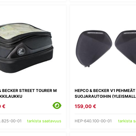
& BECKER STREET TOURER M
HEPCO & BECKER V1 PEHMEÄT
NKKILAUKKU
SUOJARAUTOIHIN (YLEISMALL
 €
159,00 €
.825-00-01
HEP-640.100-00-01
tarkista saatavuus
tarkista 