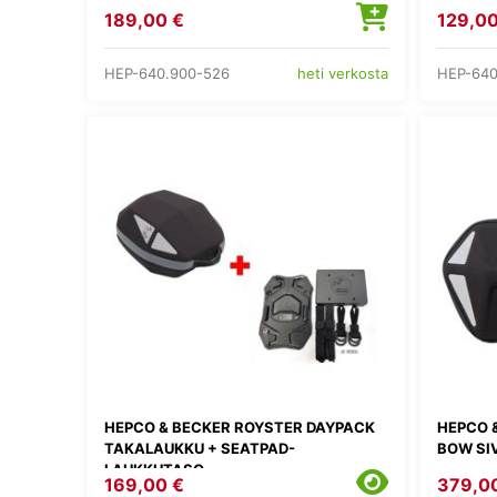
189,00 €
129,00
HEP-640.900-526
HEP-640
heti verkosta
HEPCO & BECKER ROYSTER DAYPACK
HEPCO 
TAKALAUKKU + SEATPAD-
BOW SI
LAUKKUTASO
169,00 €
379,0