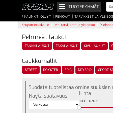
TUOTERYHMÄT
PIKALINKIT:
ÖLJYT
RENKAAT
TARVIKKEET JA YLEISO
Kaupan etusivulle
Mp-tarvikkeet ja yleisosat
Yleisosa
Pehmeät laukut
TANKKILAUKUT
TAKALAUKUT
SIVULAUKUT
Laukkumallit
STREET
ROYSTER
EPIC
DRYBRID
SPORT S
Suodata tuotelistaa ominaisuuksien
Hinta
Näytä saatavuus
10 €
-
670 €