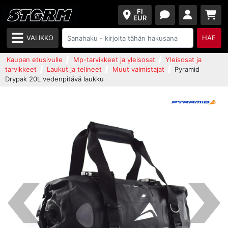
FI
EUR
VALIKKO
HAE
Kaupan etusivulle
Mp-tarvikkeet ja yleisosat
Yleisosat ja
tarvikkeet
Laukut ja telineet
Muut valmistajat
Pyramid
Drypak 20L vedenpitävä laukku