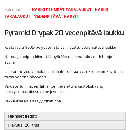
Kuuluu näihin:
KAIKKI PEHMEÄT TAKALAUKUT
KAIKKI
TAKALAUKUT
VEDENPITÄVÄT KASSIT
Pyramid Drypak 20 vedenpitävä laukku
Kestävästä 500D polyesteristä valmistettu vedenpitävä laukku
Nopea ja helppo kiinnittää pyörään mukana tulevien hihnojen
avulla
Laukun rullasulkumekanismi mahdollistaa yksinkertaisen käytön ja
takaa vedenpitävyyden
Varustettu ilmaventtiilillä, pehmustetulla kantokahvalla,
nimikylttitaskulla sekä heijastimilla
Pakkaukseen sisältyy olkahihna
Tekniset tiedot:
Tilavuus: 20 litraa