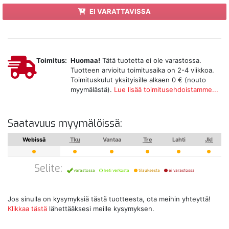
EI VARATTAVISSA
Toimitus:
Huomaa!
Tätä tuotetta ei ole varastossa.
Tuotteen arvioitu toimitusaika on 2-4 viikkoa.
Toimituskulut yksityisille alkaen 0 € (nouto
myymälästä).
Lue lisää toimitusehdoistamme...
Saatavuus myymälöissä:
Webissä
Tku
Vantaa
Tre
Lahti
Jkl
Selite:
varastossa
heti verkosta
tilauksesta
ei varastossa
Jos sinulla on kysymyksiä tästä tuotteesta, ota meihin yhteyttä!
Klikkaa tästä
lähettääksesi meille kysymyksen.