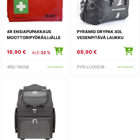
4R ENSIAPUPAKKAUS
PYRAMID DRYPAK 40L
MOOTTORIPYÖRÄILIJÄLLE
VEDENPITÄVÄ LAUKKU
16,90 €
69,90 €
ALE:
32 %
4RQ-16508
PYR-LUG001B
heti verkosta
heti verkosta