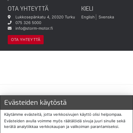
OTA YHTEYTTÄ
KIELI
Lukkosepänkatu 4, 20320 Turku
English
Svenska
075 326 5000
info@storm-motor.fi
OTA YHTEYTTÄ
Maksu- ja toimitustavat
Evästeiden käytöstä
Käytämme evästeitä, jotta verkkosivujen käyttö olisi helpompaa.
Evästeiden avulla voimme myös räätälöidä sivuja juuri sinulle sekä
kerätä analytiikkaa verkkokaupan ja valikoiman parantamiseksi.