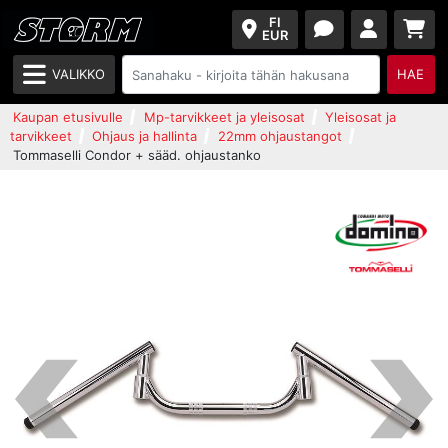
FI
EUR
VALIKKO
HAE
Kaupan etusivulle
Mp-tarvikkeet ja yleisosat
Yleisosat ja
tarvikkeet
Ohjaus ja hallinta
22mm ohjaustangot
Tommaselli Condor + sääd. ohjaustanko