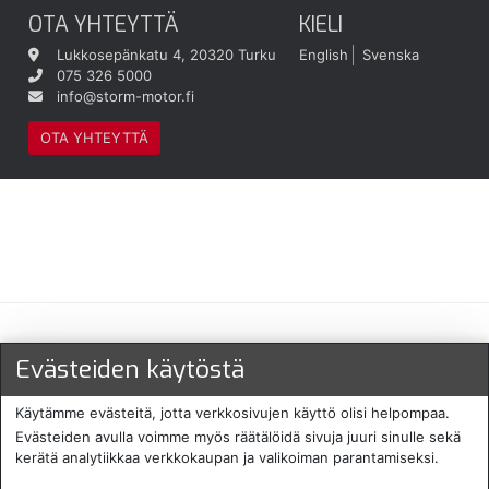
OTA YHTEYTTÄ
KIELI
Lukkosepänkatu 4, 20320 Turku
English
Svenska
075 326 5000
info@storm-motor.fi
OTA YHTEYTTÄ
Maksu- ja toimitustavat
Evästeiden käytöstä
Käytämme evästeitä, jotta verkkosivujen käyttö olisi helpompaa.
Evästeiden avulla voimme myös räätälöidä sivuja juuri sinulle sekä
kerätä analytiikkaa verkkokaupan ja valikoiman parantamiseksi.