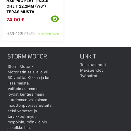
HSR PRO FLAT TRACK
OHJ.T 22,2MM (7/8")
TERÄS MUSTA
74,00 €
HSR-123L014SWHP
tarkista saatavuus
STORM MOTOR
LINKIT
Toimitusehdot
Storm Motor -
Maksuehdot
Motoristin asialla jo yli
Työpaikat
50 vuotta.
Klikkaa ja lue
lisää meistä.
Valikoimastamme
löydät kenties maan
suurimman valikoiman
moottoripyörävarusteita
sekä varaosat ja
tarvikkeet myös
mopoihin, mönkijöihin
ja kelkkoihin.