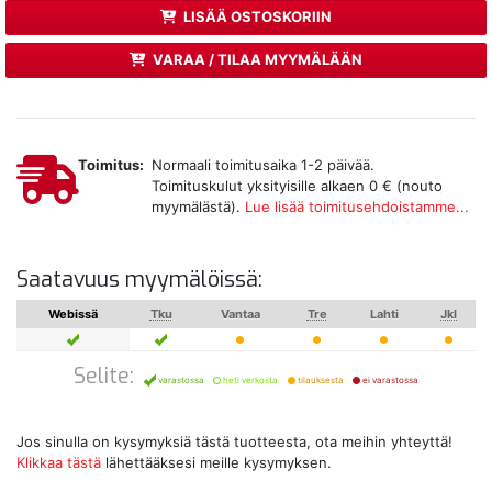
LISÄÄ OSTOSKORIIN
VARAA / TILAA MYYMÄLÄÄN
Toimitus:
Normaali toimitusaika 1-2 päivää.
Toimituskulut yksityisille alkaen 0 € (nouto
myymälästä).
Lue lisää toimitusehdoistamme...
Saatavuus myymälöissä:
Webissä
Tku
Vantaa
Tre
Lahti
Jkl
Selite:
varastossa
heti verkosta
tilauksesta
ei varastossa
Jos sinulla on kysymyksiä tästä tuotteesta, ota meihin yhteyttä!
Klikkaa tästä
lähettääksesi meille kysymyksen.