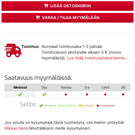
LISÄÄ OSTOSKORIIN
VARAA / TILAA MYYMÄLÄÄN
Toimitus:
Normaali toimitusaika 1-2 päivää.
Toimituskulut yksityisille alkaen 0 € (nouto
myymälästä).
Lue lisää toimitusehdoistamme...
Saatavuus myymälöissä:
Webissä
Tku
Vantaa
Tre
Lahti
Jkl
Selite:
varastossa
heti verkosta
tilauksesta
ei varastossa
Jos sinulla on kysymyksiä tästä tuotteesta, ota meihin yhteyttä!
Klikkaa tästä
lähettääksesi meille kysymyksen.