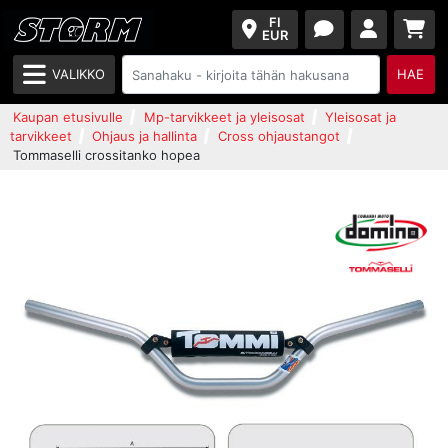
FI
EUR
VALIKKO
HAE
Kaupan etusivulle
Mp-tarvikkeet ja yleisosat
Yleisosat ja
tarvikkeet
Ohjaus ja hallinta
Cross ohjaustangot
Tommaselli crossitanko hopea