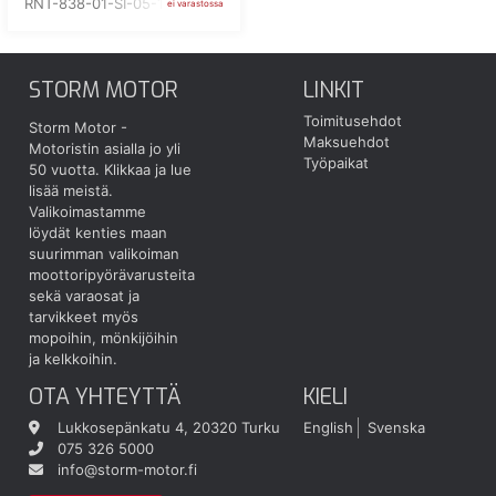
RNT-838-01-SI-05-185
ei varastossa
STORM MOTOR
LINKIT
Toimitusehdot
Storm Motor -
Maksuehdot
Motoristin asialla jo yli
Työpaikat
50 vuotta.
Klikkaa ja lue
lisää meistä.
Valikoimastamme
löydät kenties maan
suurimman valikoiman
moottoripyörävarusteita
sekä varaosat ja
tarvikkeet myös
mopoihin, mönkijöihin
ja kelkkoihin.
OTA YHTEYTTÄ
KIELI
Lukkosepänkatu 4, 20320 Turku
English
Svenska
075 326 5000
info@storm-motor.fi