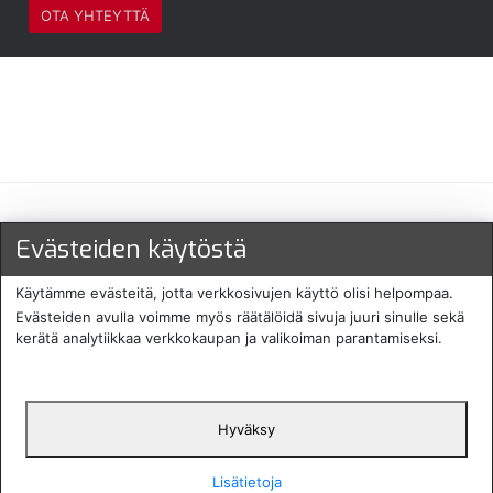
OTA YHTEYTTÄ
Maksu- ja toimitustavat
Evästeiden käytöstä
Käytämme evästeitä, jotta verkkosivujen käyttö olisi helpompaa.
Evästeiden avulla voimme myös räätälöidä sivuja juuri sinulle sekä
kerätä analytiikkaa verkkokaupan ja valikoiman parantamiseksi.
Hyväksy
English
Protecomp
Copyright 2024. All rights
Svenska
2024
reserved
Lisätietoja