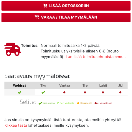
LISÄÄ OSTOSKORIIN
VARAA / TILAA MYYMÄLÄÄN
Toimitus:
Normaali toimitusaika 1-2 päivää.
Toimituskulut yksityisille alkaen 0 € (nouto
myymälästä).
Lue lisää toimitusehdoistamme...
Saatavuus myymälöissä:
Webissä
Tku
Vantaa
Tre
Lahti
Jkl
Selite:
varastossa
heti verkosta
tilauksesta
ei varastossa
Jos sinulla on kysymyksiä tästä tuotteesta, ota meihin yhteyttä!
Klikkaa tästä
lähettääksesi meille kysymyksen.