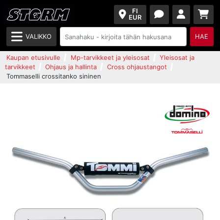
FI
EUR
VALIKKO
HAE
Kaupan etusivulle
Mp-tarvikkeet ja yleisosat
Yleisosat ja
tarvikkeet
Ohjaus ja hallinta
Cross ohjaustangot
Tommaselli crossitanko sininen