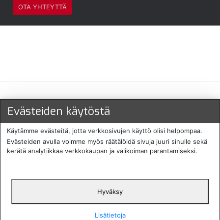
OTA YHTEYTTÄ
Maksu- ja toimitustavat
Evästeiden käytöstä
Käytämme evästeitä, jotta verkkosivujen käyttö olisi helpompaa.
Evästeiden avulla voimme myös räätälöidä sivuja juuri sinulle sekä
kerätä analytiikkaa verkkokaupan ja valikoiman parantamiseksi.
Hyväksy
English
Protecomp
Copyright 2024. All rights
Svenska
2024
reserved
Lisätietoja