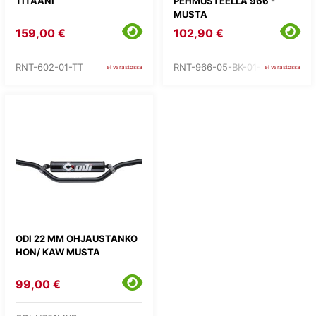
TITAANI
PEHMUSTEELLA 966 -
MUSTA
159,00 €
102,90 €
RNT-602-01-TT
RNT-966-05-BK-01-185
ei varastossa
ei varastossa
ODI 22 MM OHJAUSTANKO
HON/ KAW MUSTA
99,00 €