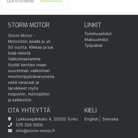
ODI-H701MXB
tarkista saatavuus
STORM MOTOR
LINKIT
Toimitusehdot
Storm Motor -
Maksuehdot
Motoristin asialla jo yli
Työpaikat
50 vuotta.
Klikkaa ja lue
lisää meistä.
Valikoimastamme
löydät kenties maan
suurimman valikoiman
moottoripyörävarusteita
sekä varaosat ja
tarvikkeet myös
mopoihin, mönkijöihin
ja kelkkoihin.
OTA YHTEYTTÄ
KIELI
Lukkosepänkatu 4, 20320 Turku
English
Svenska
075 326 5000
info@storm-motor.fi