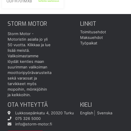
ODI-H701MXB
tarkista saatavuus
STORM MOTOR
LINKIT
Toimitusehdot
Storm Motor -
Maksuehdot
Motoristin asialla jo yli
Työpaikat
50 vuotta.
Klikkaa ja lue
lisää meistä.
Valikoimastamme
löydät kenties maan
suurimman valikoiman
moottoripyörävarusteita
sekä varaosat ja
tarvikkeet myös
mopoihin, mönkijöihin
ja kelkkoihin.
OTA YHTEYTTÄ
KIELI
Lukkosepänkatu 4, 20320 Turku
English
Svenska
075 326 5000
info@storm-motor.fi