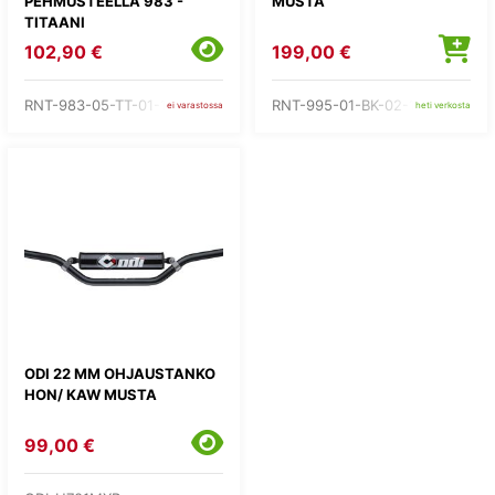
PEHMUSTEELLA 983 -
MUSTA
TITAANI
102,90 €
199,00 €
RNT-983-05-TT-01-185
RNT-995-01-BK-02-185
ei varastossa
heti verkosta
ODI 22 MM OHJAUSTANKO
HON/ KAW MUSTA
99,00 €