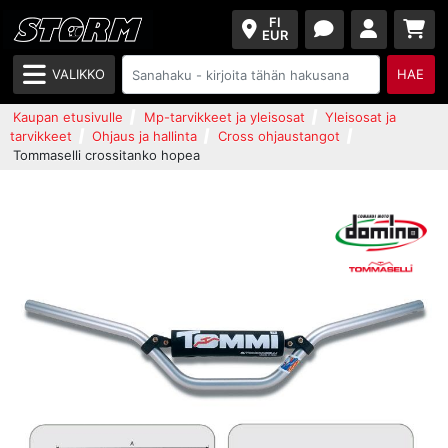
FI
EUR
VALIKKO
HAE
Kaupan etusivulle
Mp-tarvikkeet ja yleisosat
Yleisosat ja
tarvikkeet
Ohjaus ja hallinta
Cross ohjaustangot
Tommaselli crossitanko hopea