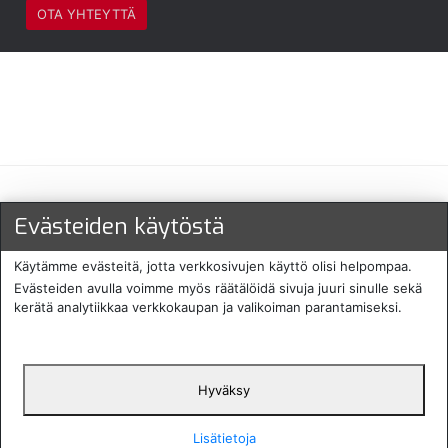
OTA YHTEYTTÄ
Maksu- ja toimitustavat
Evästeiden käytöstä
Käytämme evästeitä, jotta verkkosivujen käyttö olisi helpompaa.
Evästeiden avulla voimme myös räätälöidä sivuja juuri sinulle sekä
kerätä analytiikkaa verkkokaupan ja valikoiman parantamiseksi.
Hyväksy
English
Protecomp
Copyright 2024. All rights
Svenska
2024
reserved
Lisätietoja