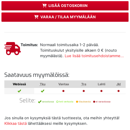
LISÄÄ OSTOSKORIIN
VARAA / TILAA MYYMÄLÄÄN
Toimitus:
Normaali toimitusaika 1-2 päivää.
Toimituskulut yksityisille alkaen 0 € (nouto
myymälästä).
Lue lisää toimitusehdoistamme...
Saatavuus myymälöissä:
Webissä
Tku
Vantaa
Tre
Lahti
Jkl
Selite:
varastossa
heti verkosta
tilauksesta
ei varastossa
Jos sinulla on kysymyksiä tästä tuotteesta, ota meihin yhteyttä!
Klikkaa tästä
lähettääksesi meille kysymyksen.